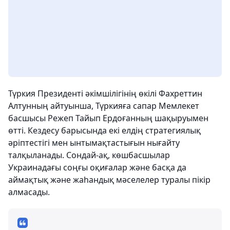
Түркия Президенті әкімшілігінің өкілі Фахреттин
Алтунның айтуынша, Түркияға сапар Мемлекет
басшысы Режеп Тайып Ердоғанның шақыруымен
өтті. Кездесу барысында екі елдің стратегиялық
әріптестігі мен ынтымақтастығын нығайту
талқыланады. Сондай-ақ, көшбасшылар
Украинадағы соңғы оқиғалар және басқа да
аймақтық және жаһандық мәселелер туралы пікір
алмасады.