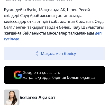
Бұған дейін бүгін, 18 ақпанда АҚШ пен Ресей
өкілдері Сауд Арабиясының астанасында
келіссөздер өткізетіндігі хабарланған болатын. Онда
белгіленген тақырыптардан бөлек, Таяу Шығыстағы
жағдайға байланысты мәселелер талқыланады
деп
күтілуде.
Мақаламен бөлісу
Google-ға қосылып,
жаңалықтарды бірінші болып оқыңыз
Ботагөз Ақиқат