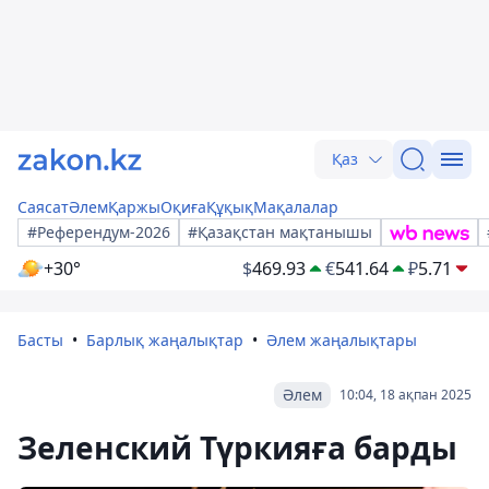
Қаз
Саясат
Әлем
Қаржы
Оқиға
Құқық
Мақалалар
#Референдум-2026
#Қазақстан мақтанышы
+30°
$
469.93
€
541.64
₽
5.71
Басты
Барлық жаңалықтар
Әлем жаңалықтары
Әлем
10:04, 18 ақпан 2025
Зеленский Түркияға барды