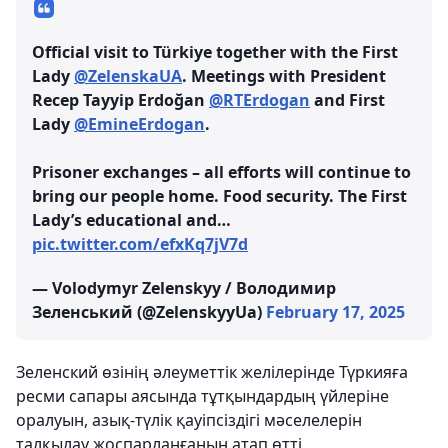
Official visit to Türkiye together with the First
Lady
@ZelenskaUA
. Meetings with President
Recep Tayyip Erdoğan
@RTErdogan
and First
Lady
@EmineErdogan
.
Prisoner exchanges – all efforts will continue to
bring our people home. Food security. The First
Lady’s educational and…
pic.twitter.com/efxKq7jV7d
— Volodymyr Zelenskyy / Володимир
Зеленський (@ZelenskyyUa)
February 17, 2025
Зеленский өзінің әлеуметтік желілерінде Түркияға
ресми сапары аясында тұтқындардың үйлеріне
оралуын, азық-түлік қауіпсіздігі мәселелерін
талқылау жоспарланғанын атап өтті.