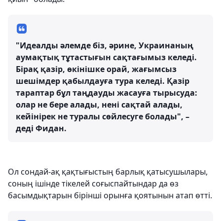
"Идеалды әлемде біз, әрине, Украинаның
аумақтық тұтастығын сақтағымыз келеді.
Бірақ қазір, өкінішке орай, жағымсыз
шешімдер қабылдауға тура келеді. Қазір
тараптар бұл таңдауды жасауға тырысуда:
олар не бере алады, нені сақтай алады,
кейінірек не туралы сөйлесуге болады", –
деді Фидан.
Ол сондай-ақ қақтығыстың барлық қатысушылары,
соның ішінде тікелей соғыспайтындар да өз
басымдықтарын бірінші орынға қоятынын атап өтті.