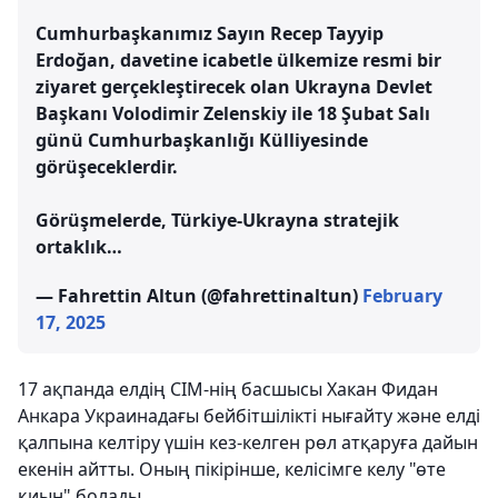
Cumhurbaşkanımız Sayın Recep Tayyip
Erdoğan, davetine icabetle ülkemize resmi bir
ziyaret gerçekleştirecek olan Ukrayna Devlet
Başkanı Volodimir Zelenskiy ile 18 Şubat Salı
günü Cumhurbaşkanlığı Külliyesinde
görüşeceklerdir.
Görüşmelerde, Türkiye-Ukrayna stratejik
ortaklık…
— Fahrettin Altun (@fahrettinaltun)
February
17, 2025
17 ақпанда елдің СІМ-нің басшысы Хакан Фидан
Анкара Украинадағы бейбітшілікті нығайту және елді
қалпына келтіру үшін кез-келген рөл атқаруға дайын
екенін айтты. Оның пікірінше, келісімге келу "өте
қиын" болады.