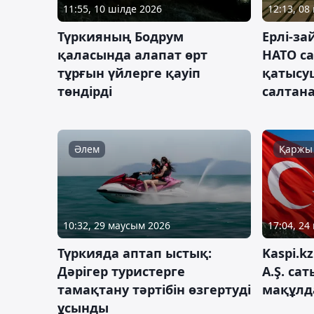
11:55, 10 шілде 2026
12:13, 08
Түркияның Бодрум
Ерлі-з
қаласында алапат өрт
НАТО с
тұрғын үйлерге қауіп
қатысу
төндірді
салтана
Әлем
Қаржы
10:32, 29 маусым 2026
17:04, 24
Түркияда аптап ыстық:
Kaspi.k
Дәрігер туристерге
A.Ş. са
тамақтану тәртібін өзгертуді
мақұлд
ұсынды