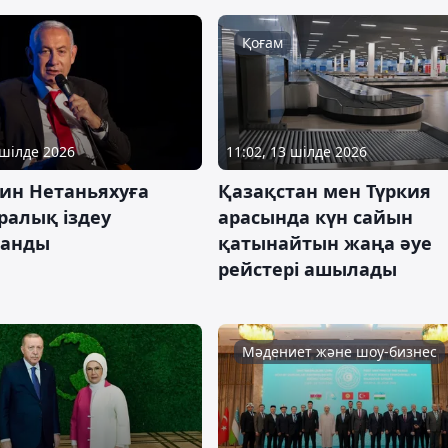
Қоғам
 шілде 2026
11:02, 13 шілде 2026
ин Нетаньяхуға
Қазақстан мен Түркия
ралық іздеу
арасында күн сайын
ланды
қатынайтын жаңа әуе
рейстері ашылады
Мәдениет және шоу-бизнес