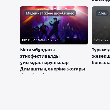
Мәдениет және шоу-бизнес
Әлем
08:31, 27 мамыр 2026
12:17, 2
Ыстамбұлдағы
Түркия
этнофестивалды
жезөкш
ұйымдастырушылар
бопсал
Димаштың өнеріне жоғары
баға берді
Әлем
Қоғам