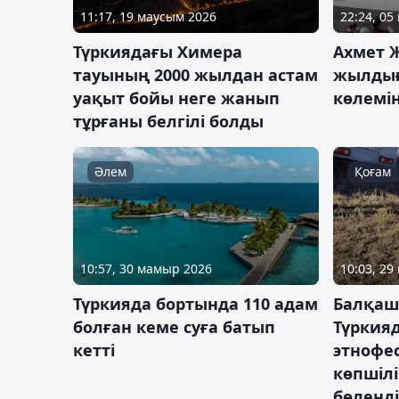
11:17, 19 маусым 2026
22:24, 05
Түркиядағы Химера
Ахмет 
тауының 2000 жылдан астам
жылдығ
уақыт бойы неге жанып
көлемін
тұрғаны белгілі болды
Әлем
Қоғам
10:57, 30 мамыр 2026
10:03, 2
Түркияда бортында 110 адам
Балқаш
болған кеме суға батып
Түркия
кетті
этнофе
көпшіл
бөленді