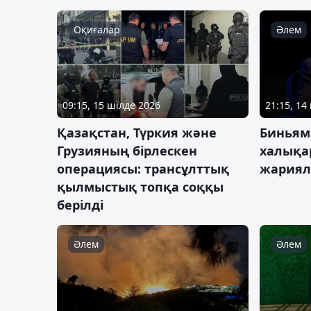
Оқиғалар
Әлем
09:15, 15 шілде 2026
21:15, 14
Қазақстан, Түркия және
Биньям
Грузияның бірлескен
халықа
операциясы: трансұлттық
жария
қылмыстық топқа соққы
берілді
Әлем
Әлем