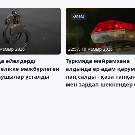
Әлем
2 мамыр 2026
22:57, 18 мамыр 2026
да әйелдерді
Түркияда мейрамхана
елікке мәжбүрлеген
алдында ер адам қару
аушылар ұсталды
лаң салды - қаза тапқа
мен зардап шеккендер 
Қоғам