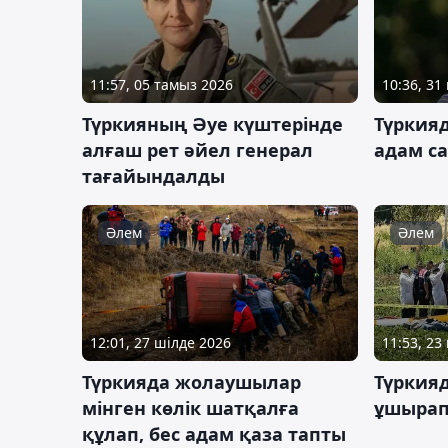
11:57, 05 тамыз 2026
10:36, 31
Түркияның Әуе күштерінде
Түркияд
алғаш рет әйел генерал
адам с
тағайындалды
Әлем
Әлем
12:01, 27 шілде 2026
11:53, 23
Түркияда жолаушылар
Түркияд
мінген көлік шатқалға
ұшырап
құлап, бес адам қаза тапты