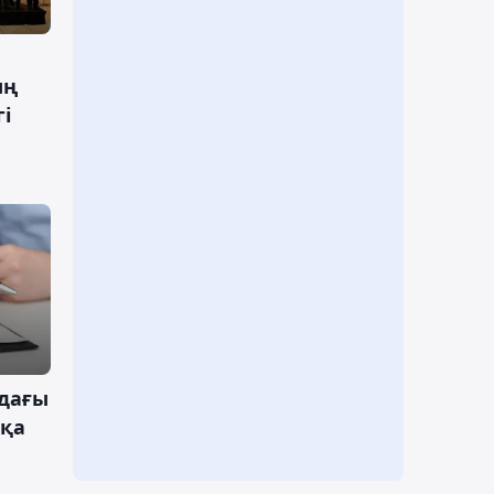
ың
і
ндағы
тқа