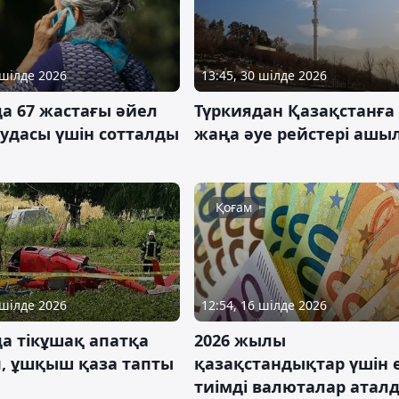
 шілде 2026
13:45, 30 шілде 2026
а 67 жастағы әйел
Түркиядан Қазақстанға
аудасы үшін сотталды
жаңа әуе рейстері ашы
Қоғам
 шілде 2026
12:54, 16 шілде 2026
а тікұшақ апатқа
2026 жылы
, ұшқыш қаза тапты
қазақстандықтар үшін 
тиімді валюталар атал