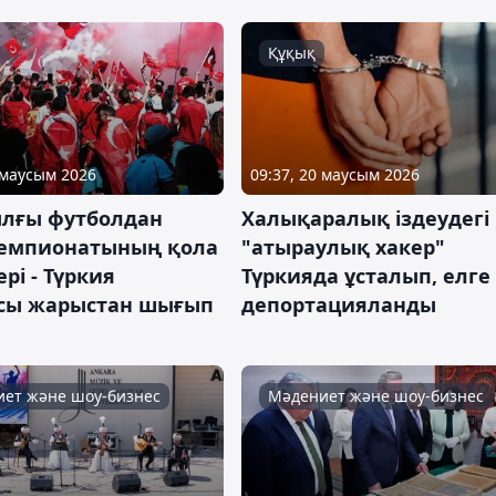
Құқық
 маусым 2026
09:37, 20 маусым 2026
ылғы футболдан
Халықаралық іздеудегі
емпионатының қола
"атыраулық хакер"
рі - Түркия
Түркияда ұсталып, елге
сы жарыстан шығып
депортацияланды
ет және шоу-бизнес
Мәдениет және шоу-бизнес