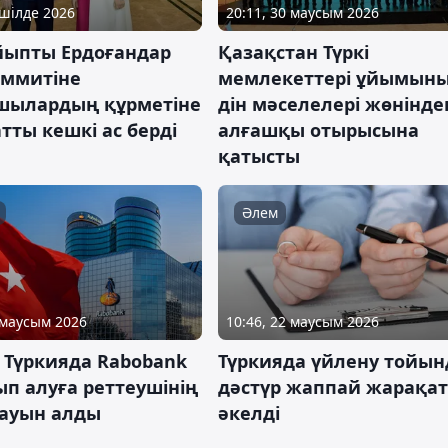
 шілде 2026
20:11, 30 маусым 2026
айыпты Ердоғандар
Қазақстан Түркі
аммитіне
мемлекеттері ұйымын
шылардың құрметіне
дін мәселелері жөніндег
тты кешкі ас берді
алғашқы отырысына
қатысты
Әлем
 маусым 2026
10:46, 22 маусым 2026
z Түркияда Rabobank
Түркияда үйлену тойы
тып алуға реттеушінің
дәстүр жаппай жарақа
ауын алды
әкелді