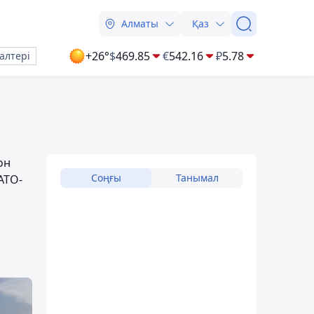
Алматы
Қаз
+26°
$
469.85
€
542.16
₽
5.78
алтері
он
Соңғы
Танымал
АТО-