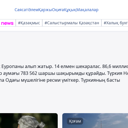
Саясат
Әлем
Қаржы
Оқиға
Құқық
Мақалалар
#Қазақмыс
#Салыстырмалы Қазақстан
#Халық бухг
к Еуропаны алып жатыр. 14 елмен шекаралас. 86,6 милли
жер аумағы 783 562 шаршы шақырымды құрайды. Түркия Н
опа Одағы мүшелігіне ресми үміткер. Түркияның басты
Қоғам