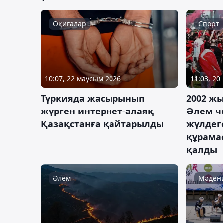
Оқиғалар
Спорт
10:07, 22 маусым 2026
11:03, 20
Түркияда жасырынып
2002 ж
жүрген интернет-алаяқ
Әлем ч
Қазақстанға қайтарылды
жүлдеге
құрама
қалды
Әлем
Мәдени