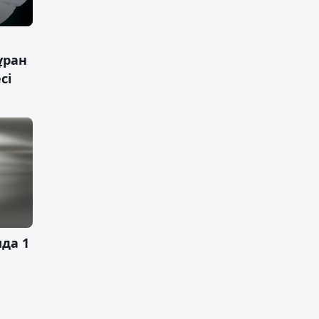
ұран
сі
да 1