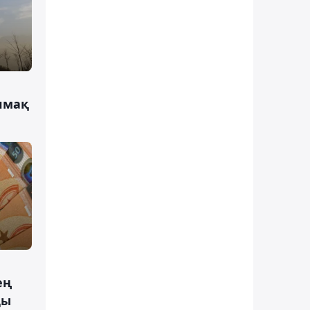
лмақ
ең
ды