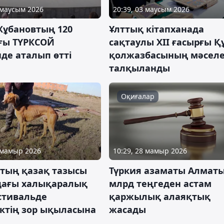
 маусым 2026
20:39, 03 маусым 2026
Жұбановтың 120
Ұлттық кітапханада
ы ТҮРКСОЙ
сақтаулы XII ғасырғы Қ
де аталып өтті
қолжазбасының мәселе
талқыланды
Оқиғалар
9 мамыр 2026
10:29, 28 мамыр 2026
тың қазақ тазысы
Түркия азаматы Алматы
дағы халықаралық
млрд теңгеден астам
стивальде
қаржылық алаяқтық
іктің зор ықыласына
жасады