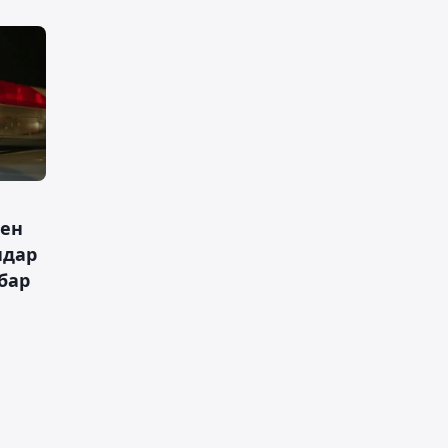
мен
ндар
бар