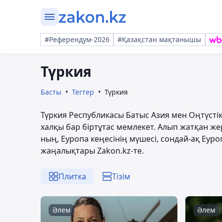
#Референдум-2026
#Қазақстан мақтанышы
Түркия
Басты
Тегтер
Түркия
Түркия Республикасы Батыс Азия мен Оңтүсті
халқы бар біртұтас мемлекет. Алып жатқан 
ның, Еуропа кеңесінің мүшесі, сондай-ақ Еур
жаңалықтары Zakon.kz-те.
Плитка
Тізім
Әлем
Әлем