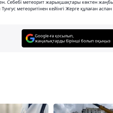
ккен. Себебі метеорит жарықшақтары көктен жаңб
ғы Тунгус метеоритінен кейінгі Жерге құлаған аспан
Google-ға қосылып,
жаңалықтарды бірінші болып оқыңыз