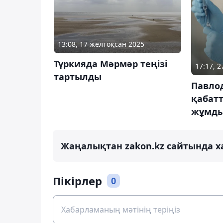
13:08, 17 желтоқсан 2025
Түркияда Мәрмәр теңізі
17:17, 
тартылды
Павлод
қабатт
жұмд
Жаңалықтан zakon.kz сайтында х
Пікірлер
0