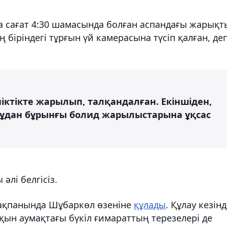
а сағат 4:30 шамасында болған аспандағы жарық
біріндегі тұрғын үй камерасына түсіп қалған, де
ктікте жарылып, талқандалған. Екіншіден,
ұдан бұрынғы болид жарылыстарына ұқсас
лі белгісіз.
 ақпанында Шұбаркөл өзеніне
құлады
. Құлау кезін
қын аумақтағы бүкіл ғимараттың терезелері де