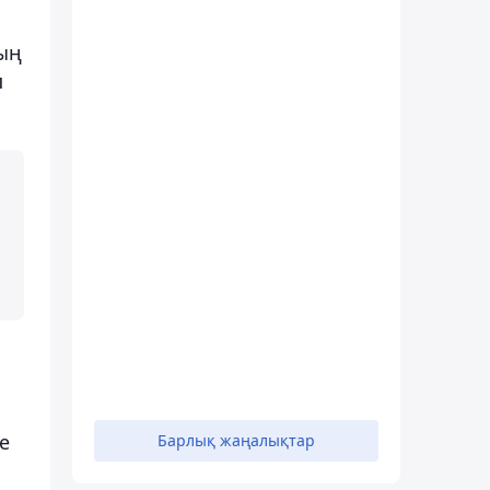
тың
п
де
Барлық жаңалықтар