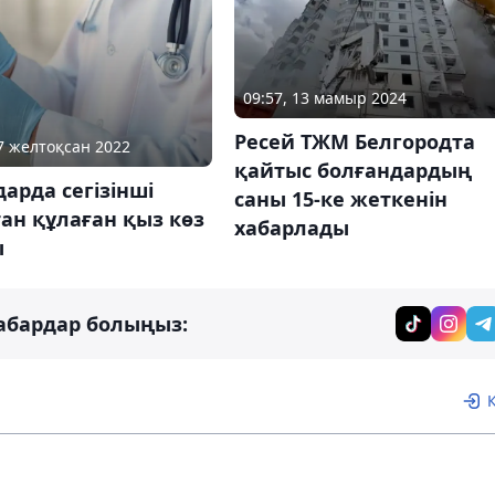
09:57, 13 мамыр 2024
Ресей ТЖМ Белгородта
27 желтоқсан 2022
қайтыс болғандардың
арда сегізінші
саны 15-ке жеткенін
ан құлаған қыз көз
хабарлады
ы
абардар болыңыз: