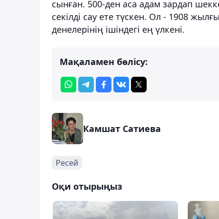
сынған. 500-ден аса адам зардап ше
секілді сау ете түскен. Ол - 1908 жыл
денелерінің ішіндегі ең үлкені.
Мақаламен бөлісу:
Камшат Сатиева
Ресей
Оқи отырыңыз