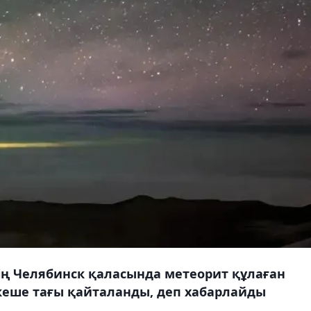
ің Челябинск қаласында метеорит құлаған
 кеше тағы қайталанды, деп хабарлайды