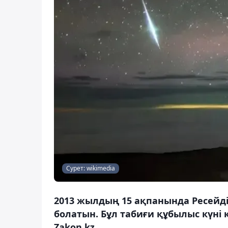
Сурет: wikimedia
2013 жылдың 15 ақпанында Ресейд
болатын. Бұл табиғи құбылыс күні
Zakon.kz.