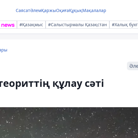
Саясат
Әлем
Қаржы
Оқиға
Құқық
Мақалалар
#Қазақмыс
#Салыстырмалы Қазақстан
#Халық бухг
ары
Әл
теориттің құлау сәті