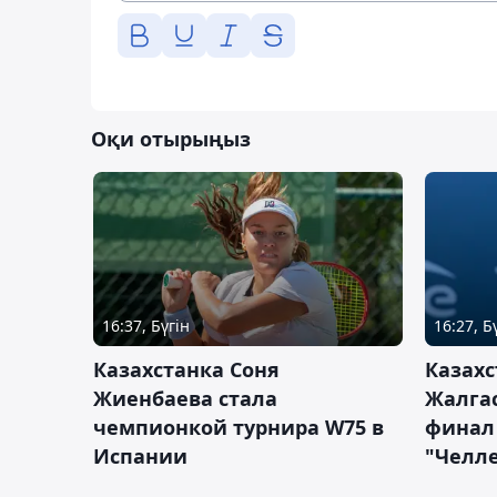
Оқи отырыңыз
16:37, Бүгін
16:27, Б
Казахстанка Соня
Казахс
Жиенбаева стала
Жалгас
чемпионкой турнира W75 в
финал
Испании
"Челле