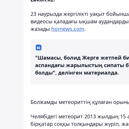
23 наурызда жергілікті уақыт бойынш
видеосы қаладағы ықшам аудандардың 
жазады
hornews.com
.
"Шамасы, болид Жерге жетпей биі
аспандағы жарылыстың сипаты б
болды", делінген материалда.
Болжамды метеориттің құлаған орыны ә
Челябідегі метеорит 2013 жылдың 15
бірқатар соққы толқындары жүріп, жа