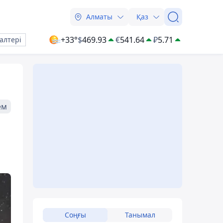
Алматы
Қаз
+33°
$
469.93
€
541.64
₽
5.71
алтері
ем
Соңғы
Танымал