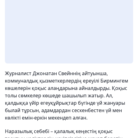
Журналист Джонатан Свейннің айтуынша,
коммуналдық қызметкерлердің ереуілі Бирмингем
көшелерін қоқыс алаңдарына айналдырды. Қоқыс
толы сөмкелер көшеде шашылып жатыр. Ал,
қалдыққа үйір егеуқұйрықтар бүгінде үй жануары
былай тұрсын, адамдардан сескенбестен үй мен
көлікті емін-еркін мекендеп алған.
Наразылық себебі – қалалық кеңестің қоқыс