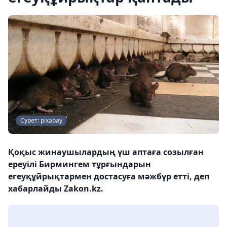
Сурет: pixabay
Қоқыс жинаушылардың үш аптаға созылған
ереуілі Бирмингем тұрғындарын
егеуқұйрықтармен достасуға мәжбүр етті, деп
хабарлайды Zakon.kz.