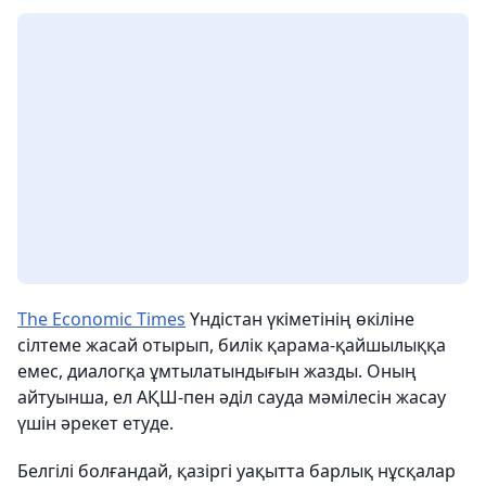
The Economic Times
Үндістан үкіметінің өкіліне
сілтеме жасай отырып, билік қарама-қайшылыққа
емес, диалогқа ұмтылатындығын жазды. Оның
айтуынша, ел АҚШ-пен әділ сауда мәмілесін жасау
үшін әрекет етуде.
Белгілі болғандай, қазіргі уақытта барлық нұсқалар