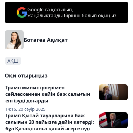
Google-ға қосылып,
жаңалықтарды бірінші болып оқыңыз
Ботагөз Ақиқат
АҚШ
Оқи отырыңыз
Трамп министрлерімен
сөйлескеннен кейін баж салығын
енгізуді доғарды
14:16, 20 сәуір 2025
Трамп Қытай тауарларына баж
салығын 20 пайызға дейін көтерді:
бұл Қазақстанға қалай әсер етеді