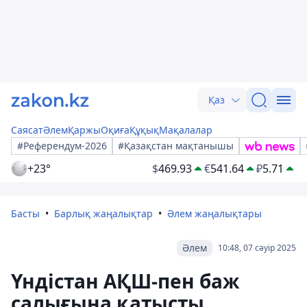
Қаз
Саясат
Әлем
Қаржы
Оқиға
Құқық
Мақалалар
#Референдум-2026
#Қазақстан мақтанышы
+23°
$
469.93
€
541.64
₽
5.71
Басты
Барлық жаңалықтар
Әлем жаңалықтары
Әлем
10:48, 07 сәуір 2025
Үндістан АҚШ-пен баж
салығына қатысты