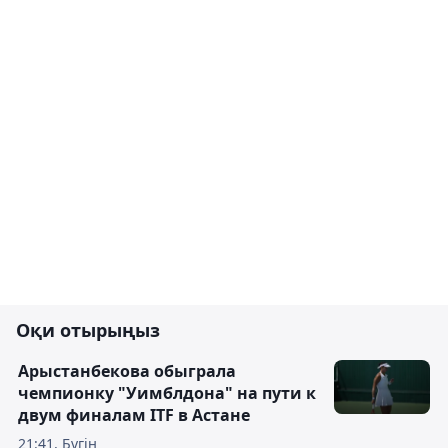
Оқи отырыңыз
Арыстанбекова обыграла
чемпионку "Уимблдона" на пути к
двум финалам ITF в Астане
21:41, Бүгін