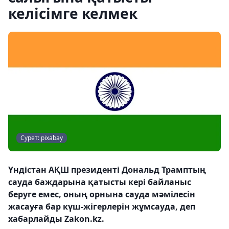
келісімге келмек
Сурет: pixabay
Үндістан АҚШ президенті Дональд Трамптың
сауда баждарына қатысты кері байланыс
беруге емес, оның орнына сауда мәмілесін
жасауға бар күш-жігерлерін жұмсауда, деп
хабарлайды Zakon.kz.