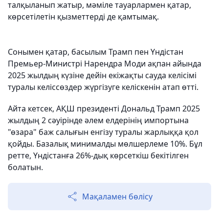
талқыланып жатыр, мәміле тауарлармен қатар,
көрсетілетін қызметтерді де қамтымақ.
Сонымен қатар, басылым Трамп пен Үндістан
Премьер-Министрі Нарендра Моди ақпан айында
2025 жылдың күзіне дейін екіжақты сауда келісімі
туралы келіссөздер жүргізуге келіскенін атап өтті.
Айта кетсек, АҚШ президенті Дональд Трамп 2025
жылдың 2 сәуірінде әлем елдерінің импортына
"өзара" баж салығын енгізу туралы жарлыққа қол
қойды. Базалық минималды мөлшерлеме 10%. Бұл
ретте, Үндістанға 26%-дық көрсеткіш бекітілген
болатын.
Мақаламен бөлісу