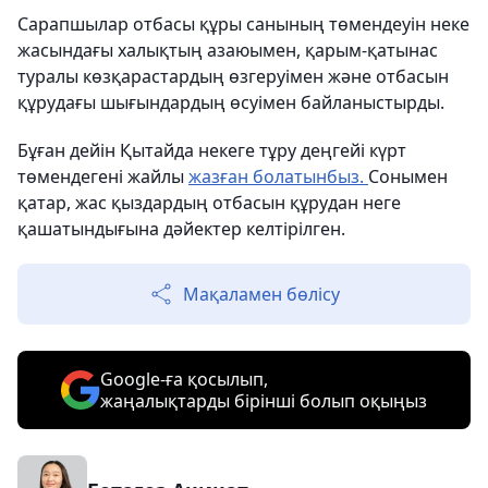
Сарапшылар отбасы құры санының төмендеуін неке
жасындағы халықтың азаюымен, қарым-қатынас
туралы көзқарастардың өзгеруімен және отбасын
құрудағы шығындардың өсуімен байланыстырды.
Бұған дейін Қытайда некеге тұру деңгейі күрт
төмендегені жайлы
жазған болатынбыз.
Сонымен
қатар, жас қыздардың отбасын құрудан неге
қашатындығына дәйектер келтірілген.
Мақаламен бөлісу
Google-ға қосылып,
жаңалықтарды бірінші болып оқыңыз