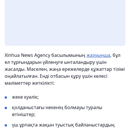
Xinhua News Agency басылымының
жазуынша
, бұл
ел тұрғындарын үйленуге ынталандыру үшін
жасалды. Мәселен, жаңа ережелерде құжаттар тізімі
оңайлатылған. Енді отбасын құру үшін келесі
мәліметтер жеткілікті:
жеке куәлік;
қолданыстағы некенің болмауы туралы
өтініштер;
үш ұрпақта жақын туыстық байланыстардың