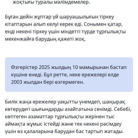
жоқтығы туралы мәлімдемелер.
Бұған дейін жұптар үй шаруашылығын тіркеу
кітаптарын алып келуі керек еді. Сонымен қатар,
енді некені тіркеу үшін міндетті түрде тұрғылықты
мекенжайға барудың қажеті жоқ.
Өзгерістер 2025 жылдың 10 мамырынан бастап
күшіне енеді. Бұл ретте, неке ережелері елде
2003 жылдан бері өзгермеген.
Билік жаңа ережелер уақытты үнемдеп, шаңырақ
көтерудегі шығындарды азайтатына сенімді. Себебі,
көптеген азаматтар тұрғылықты жерінен тыс
аймақта жұмыс істейді және тек некені рәсімдеу
үшін өз қалаларына барудан бас тартып жатады.