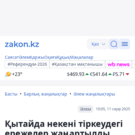
Қаз
Саясат
Әлем
Қаржы
Оқиға
Құқық
Мақалалар
#Референдум-2026
#Қазақстан мақтанышы
+23°
$
469.93
€
541.64
₽
5.71
Басты
Барлық жаңалықтар
Әлем жаңалықтары
Әлем
10:05, 11 сәуір 2025
Қытайда некені тіркеудегі
ережелер жаңартылды