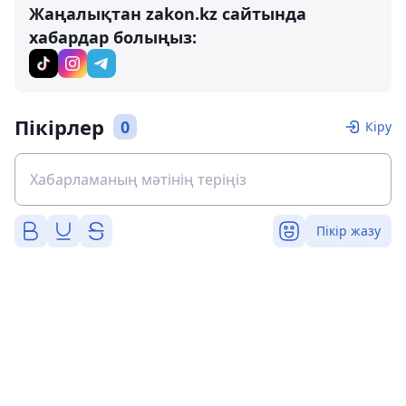
Жаңалықтан zakon.kz сайтында
хабардар болыңыз:
Пікірлер
0
Кіру
Пікір жазу