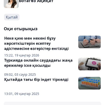
Ботагөз Ақиқат
Қытай
Оқи отырыңыз
Неке қию мен некені бұзу
көрсеткіштерін есептеу
әдістемесіне өзгерістер енгізілді
15:22, 19 қаңтар 2026
Түркияда онлайн саудадағы жаңа
ережелер іске қосылды
09:02, 03 сәуір 2025
Қытайда тағы бір індет тіркелді
13:01, 09 қаңтар 2025