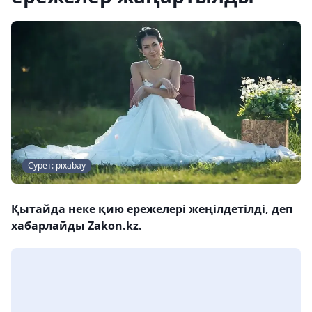
Сурет: pixabay
Қытайда неке қию ережелері жеңілдетілді, деп
хабарлайды Zakon.kz.