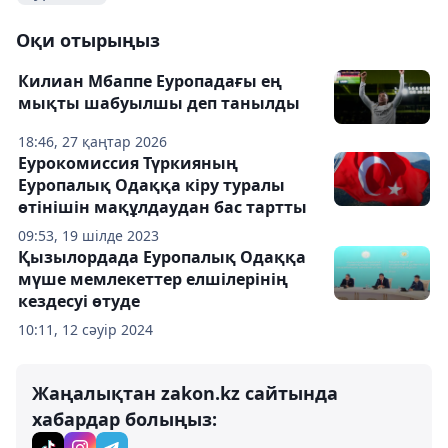
Оқи отырыңыз
Килиан Мбаппе Еуропадағы ең
мықты шабуылшы деп танылды
18:46, 27 қаңтар 2026
Еурокомиссия Түркияның
Еуропалық Одаққа кіру туралы
өтінішін мақұлдаудан бас тартты
09:53, 19 шілде 2023
Қызылордада Еуропалық Одаққа
мүше мемлекеттер елшілерінің
кездесуі өтуде
10:11, 12 сәуір 2024
Жаңалықтан zakon.kz сайтында
хабардар болыңыз: