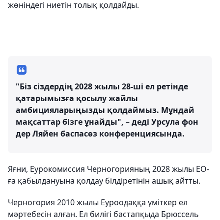
жөніндегі ниетін толық қолдайды.
"Біз сіздердің 2028 жылы 28-ші ел ретінде
қатарымызға қосылу жайлы
амбицияларыңызды қолдаймыз. Мұндай
мақсаттар бізге ұнайды", – деді Урсула фон
дер Ляйен баспасөз конференциясында.
Яғни, Еурокомиссия Черногорияның 2028 жылы ЕО-
ға қабылдануына қолдау білдіретінін ашық айтты.
Черногория 2010 жылы Еуроодаққа үміткер ел
мәртебесін алған. Ел билігі бастапқыда Брюссель