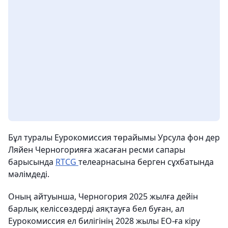
Бұл туралы Еурокомиссия төрайымы Урсула фон дер
Ляйен Черногорияға жасаған ресми сапары
барысында
RTCG
телеарнасына берген сұхбатында
мәлімдеді.
Оның айтуынша, Черногория 2025 жылға дейін
барлық келіссөздерді аяқтауға бел буған, ал
Еурокомиссия ел билігінің 2028 жылы ЕО-ға кіру