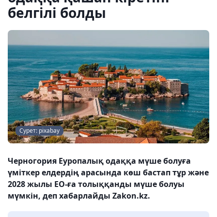
белгілі болды
Сурет: pixabay
Черногория Еуропалық одаққа мүше болуға
үміткер елдердің арасында көш бастап тұр және
2028 жылы ЕО-ға толыққанды мүше болуы
мүмкін, деп хабарлайды Zakon.kz.