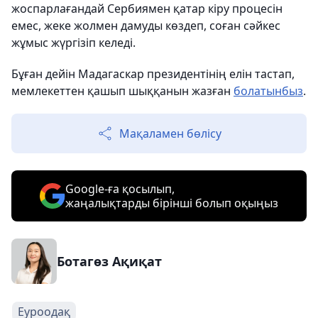
жоспарлағандай Сербиямен қатар кіру процесін
емес, жеке жолмен дамуды көздеп, соған сәйкес
жұмыс жүргізіп келеді.
Бұған дейін Мадагаскар президентінің елін тастап,
мемлекеттен қашып шыққанын жазған
болатынбыз
.
Мақаламен бөлісу
Google-ға қосылып,
жаңалықтарды бірінші болып оқыңыз
Ботагөз Ақиқат
Еуроодақ