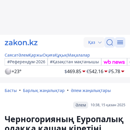
Қаз
Саясат
Әлем
Қаржы
Оқиға
Құқық
Мақалалар
#Референдум-2026
#Қазақстан мақтанышы
+23°
$
469.85
€
542.16
₽
5.78
Басты
Барлық жаңалықтар
Әлем жаңалықтары
Әлем
10:38, 15 қазан 2025
Черногорияның Еуропалық
одаққа қашан кіретіні