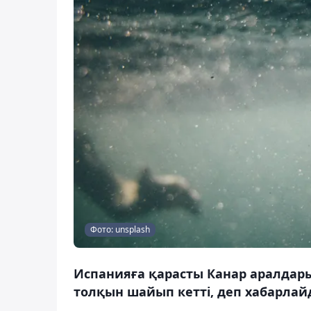
Фото: unsplash
Испанияға қарасты Канар аралдары
толқын шайып кетті, деп хабарлайд