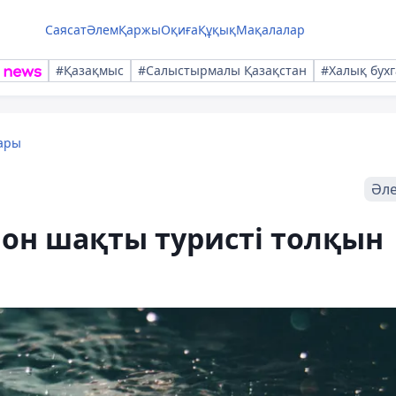
Саясат
Әлем
Қаржы
Оқиға
Құқық
Мақалалар
#Қазақмыс
#Салыстырмалы Қазақстан
#Халық бухг
ары
Әл
он шақты туристі толқын