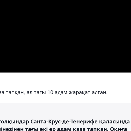
за тапқан, ал тағы 10 адам жарақат алған.
і толқындар Санта-Крус-де-Тенерифе қаласында
незінен тағы екі ер адам қаза тапқан. Оқиға