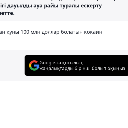
гі дауылды ауа райы туралы ескерту
метте.
н құны 100 млн доллар болатын кокаин
Google-ға қосылып,
жаңалықтарды бірінші болып оқыңыз