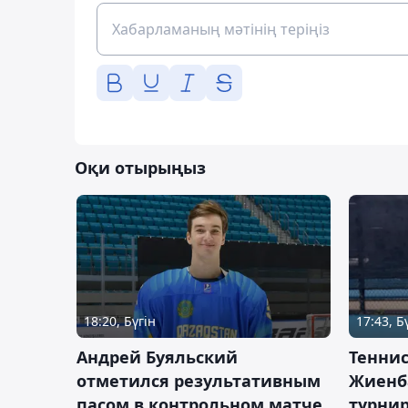
Оқи отырыңыз
18:20, Бүгін
17:43, Б
Андрей Буяльский
Теннис
отметился результативным
Жиенб
пасом в контрольном матче
турнир