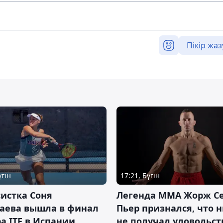
Пікір жаз
үгін
17:21, Бүгін
истка Соня
Легенда ММА Жорж Се
аева вышла в финал
Пьер признался, что 
а ITF в Испании
не получал удовольст