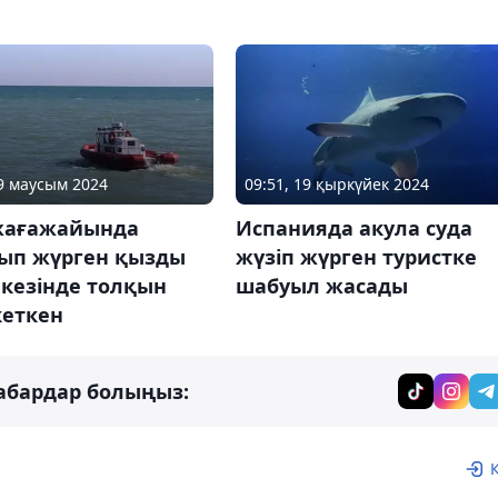
19 маусым 2024
09:51, 19 қыркүйек 2024
жағажайында
Испанияда акула суда
ып жүрген қызды
жүзіп жүрген туристке
 кезінде толқын
шабуыл жасады
кеткен
абардар болыңыз: