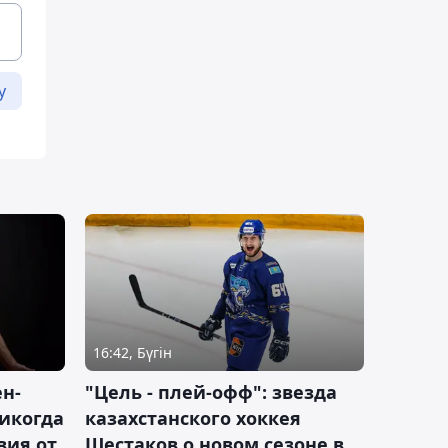
у
16:42, Бүгін
н-
"Цель - плей-офф": звезда
никогда
казахстанского хоккея
вия от
Шестаков о новом сезоне в