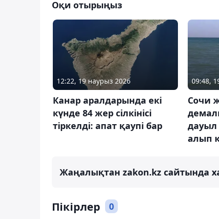
Оқи отырыңыз
12:22, 19 наурыз 2026
09:48, 
Канар аралдарында екі
Сочи 
күнде 84 жер сілкінісі
демал
тіркелді: апат қаупі бар
дауыл
алып 
Жаңалықтан zakon.kz сайтында х
Пікірлер
0