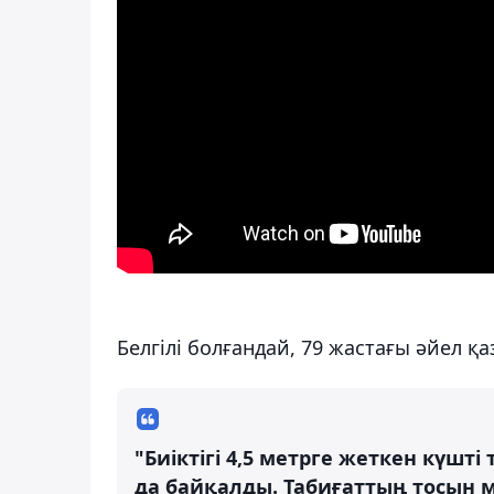
Белгілі болғандай, 79 жастағы әйел қа
"Биіктігі 4,5 метрге жеткен күшт
да байқалды. Табиғаттың тосын мі