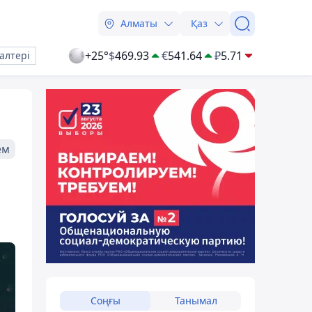
Алматы
Қаз
+25°
$
469.93
€
541.64
₽
5.71
алтері
ем
Соңғы
Танымал