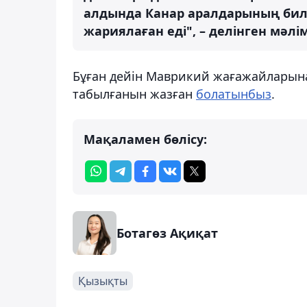
алдында Канар аралдарының билі
жариялаған еді", – делінген мәлі
Бұған дейін Маврикий жағажайларына
табылғанын жазған
болатынбыз
.
Мақаламен бөлісу:
Ботагөз Ақиқат
Қызықты