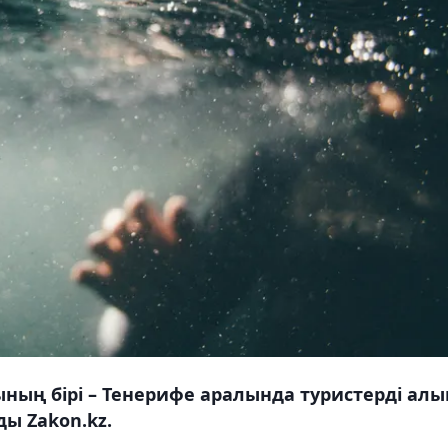
ның бірі – Тенерифе аралында туристерді алы
ы Zakon.kz.