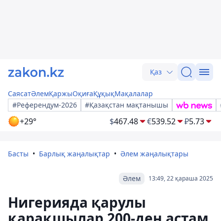
Қаз
Саясат
Әлем
Қаржы
Оқиға
Құқық
Мақалалар
#Референдум-2026
#Қазақстан мақтанышы
+29°
$
467.48
€
539.52
₽
5.73
Басты
Барлық жаңалықтар
Әлем жаңалықтары
Әлем
13:49, 22 қараша 2025
Нигерияда қарулы
қарақшылар 200-ден астам