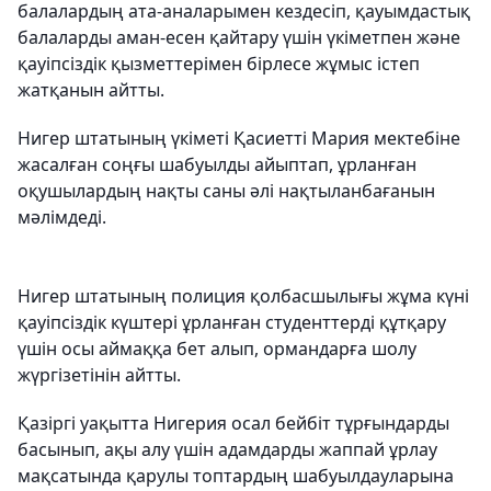
балалардың ата-аналарымен кездесіп, қауымдастық
балаларды аман-есен қайтару үшін үкіметпен және
қауіпсіздік қызметтерімен бірлесе жұмыс істеп
жатқанын айтты.
Нигер штатының үкіметі Қасиетті Мария мектебіне
жасалған соңғы шабуылды айыптап, ұрланған
оқушылардың нақты саны әлі нақтыланбағанын
мәлімдеді.
Нигер штатының полиция қолбасшылығы жұма күні
қауіпсіздік күштері ұрланған студенттерді құтқару
үшін осы аймаққа бет алып, ормандарға шолу
жүргізетінін айтты.
Қазіргі уақытта Нигерия осал бейбіт тұрғындарды
басынып, ақы алу үшін адамдарды жаппай ұрлау
мақсатында қарулы топтардың шабуылдауларына