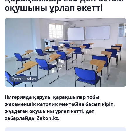
оқушыны ұрлап әкетті
Сурет: pixabay
Нигерияда қарулы қарақшылар тобы
жекеменшік католик мектебіне басып кіріп,
жүздеген оқушыны ұрлап кетті, деп
хабарлайды Zakon.kz.