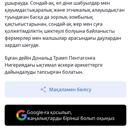
ұшырауда. Сондай-ақ, ел діни шабуылдар мен
қауымдастықаралық және этникалық алауыздықтан
туындаған басқа да зорлық-зомбылық
қақтығыстарынан, сондай-ақ жер мен суға
қолжетімділіктің шектеулі болуына байланысты
фермерлер мен малшылар арасындағы даулардан
зардап шегуде.
Бұған дейін Дональд Трамп Пентагонға
Нигериядағы ықтимал әскери әрекеттерге
дайындалуды тапсырған болатын.
Мақаламен бөлісу
Google-ға қосылып,
жаңалықтарды бірінші болып оқыңыз