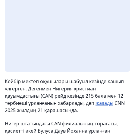
Кейбір мектеп оқушылары шабуыл кезінде қашып
үлгерген. Дегенмен Нигерия христиан
қауымдастығы (CAN) рейд кезінде 215 бала мен 12
тәрбиеші ұрланғанын хабарлады, деп
жазады
CNN
2025 жылдың 21 қарашасында.
Нигер штатындағы CAN филиалының төрағасы,
қасиетті әкей Булуса Даув Йоханна ұрланған