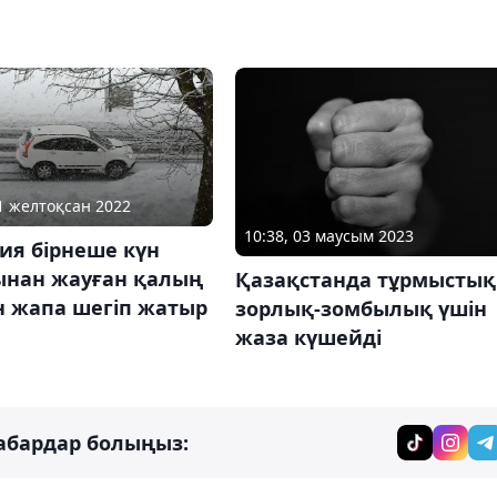
21 желтоқсан 2022
10:38, 03 маусым 2023
ия бірнеше күн
ынан жауған қалың
Қазақстанда тұрмыстық
н жапа шегіп жатыр
зорлық-зомбылық үшін
жаза күшейді
абардар болыңыз: