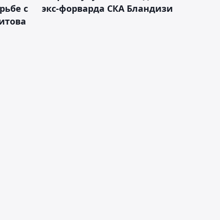
рьбе с
экс-форварда СКА Бландизи
итова