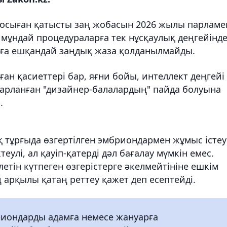
к осыған қатысты заң жобасын 2026 жылы парламе
 мұндай процедураларға тек нұсқаулық деңгейінд
рға ешқандай заңдық жаза қолданылмайды.
ан қасиеттері бар, яғни бойы, интеллект деңгейі
парланған "дизайнер-балалардың" пайда болуына
.
тұрғыда өзгертілген эмбриондармен жұмыс істеу
еулі, ал қауіп-қатерді дәл бағалау мүмкін емес.
етін күтпеген өзгерістерге әкелмейтініне ешкім
 арқылы қатаң реттеу қажет деп есептейді.
бриондарды адамға немесе жануарға