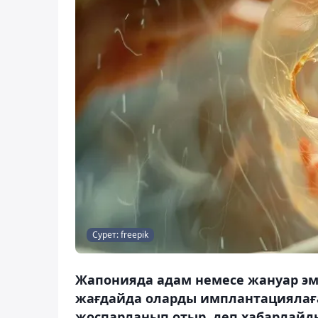
Сурет: freepik
Жапонияда адам немесе жануар эмб
жағдайда оларды имплантациялаға
жоспарланып отыр, деп хабарлайды