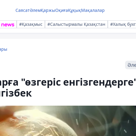
Саясат
Әлем
Қаржы
Оқиға
Құқық
Мақалалар
#Қазақмыс
#Салыстырмалы Қазақстан
#Халық бухг
ары
Әл
ға "өзгеріс енгізгендерге
гізбек