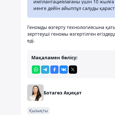
имплантациялағаны үшін 10 жылға 
иенге дейін айыппұл салуды қарас
Геномды өзгерту технологиясына қат
зерттеуші геномы өзгертілген егіздер
еді.
Мақаламен бөлісу:
Ботагөз Ақиқат
Қызықты