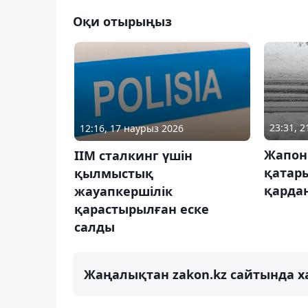
Оқи отырыңыз
23:31, 
12:16, 17 наурыз 2026
Жапон
ІІМ сталкинг үшін
қатар
қылмыстық
қарда
жауапкершілік
қарастырылған еске
салды
Жаңалықтан zakon.kz сайтында х