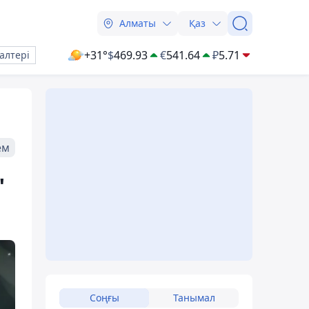
Алматы
Қаз
+31°
$
469.93
€
541.64
₽
5.71
алтері
ем
"
Соңғы
Танымал