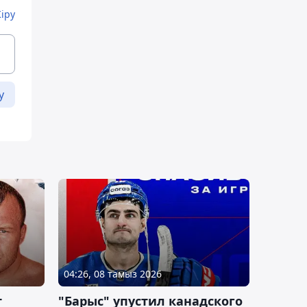
Кіру
у
04:26, 08 тамыз 2026
т
"Барыс" упустил канадского