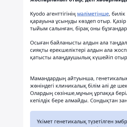
Kyodo агенттігінің
мәліметінше
, билі
қарауына ұсынуды көздеп отыр. Қазір
тыйым салынған, бірақ оны бұзғанда
Осыған байланысты алдын ала таңдалғ
сияқты ерекшеліктері алдын ала жос
қатысты алаңдаушылық күшейіп отыр
Мамандардың айтуынша, генетикалық 
жөніндегі клиникалық білім әлі де шект
Олардың сөзінше,мұның ұрпаққа беріл
кепілдік бере алмайды. Сондықтан заң
Үкімет генетикалық түзетілген эм