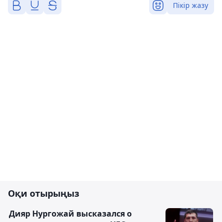
Пікір жазу
Оқи отырыңыз
Дияр Нургожай высказался о