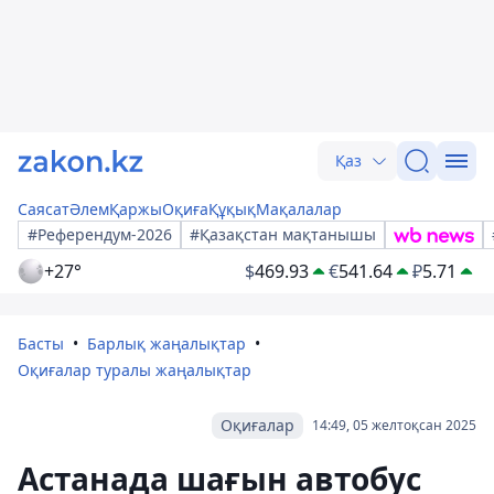
Қаз
Саясат
Әлем
Қаржы
Оқиға
Құқық
Мақалалар
#Референдум-2026
#Қазақстан мақтанышы
+27°
$
469.93
€
541.64
₽
5.71
Басты
Барлық жаңалықтар
Оқиғалар туралы жаңалықтар
Оқиғалар
14:49, 05 желтоқсан 2025
Астанада шағын автобус