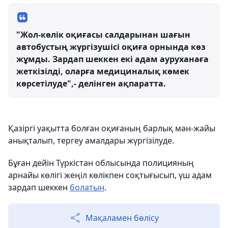
"Жол-көлік оқиғасы салдарынан шағын
автобустың жүргізушісі оқиға орнында көз
жұмды. Зардап шеккен екі адам ауруханаға
жеткізілді, оларға медициналық көмек
көрсетілуде",- делінген ақпаратта.
Қазіргі уақытта болған оқиғаның барлық мән-жайы
анықталып, тергеу амалдары жүргізілуде.
Бұған дейін Түркістан облысында полицияның
арнайы көлігі жеңіл көлікпен соқтығысып, үш адам
зардап шеккен
болатын
.
Мақаламен бөлісу