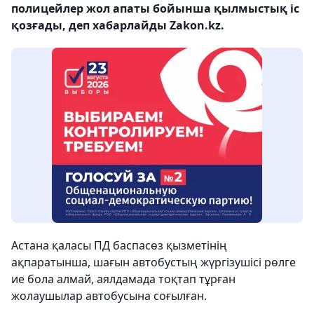
полицейлер жол апаты бойынша қылмыстық іс
қозғады, деп хабарлайды Zakon.kz.
Астана қаласы ПД баспасөз қызметінің
ақпаратынша, шағын автобустың жүргізушісі рөлге
ие бола алмай, аялдамада тоқтап тұрған
жолаушылар автобусына соғылған.