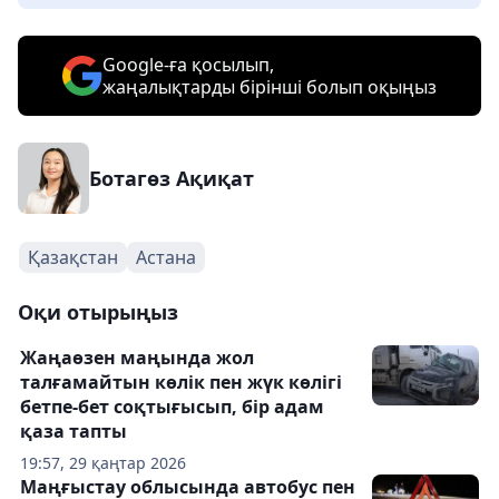
Google-ға қосылып,
жаңалықтарды бірінші болып оқыңыз
Ботагөз Ақиқат
Қазақстан
Астана
Оқи отырыңыз
Жаңаөзен маңында жол
талғамайтын көлік пен жүк көлігі
бетпе-бет соқтығысып, бір адам
қаза тапты
19:57, 29 қаңтар 2026
Маңғыстау облысында автобус пен