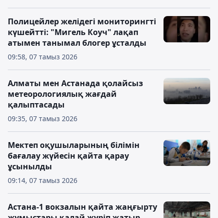
Полицейлер желідегі мониторингті
күшейтті: "Мигель Коуч" лақап
атымен танымал блогер ұсталды
09:58, 07 тамыз 2026
Алматы мен Астанада қолайсыз
метеорологиялық жағдай
қалыптасады
09:35, 07 тамыз 2026
Мектеп оқушыларының білімін
бағалау жүйесін қайта қарау
ұсынылды
09:14, 07 тамыз 2026
Астана-1 вокзалын қайта жаңғырту
жұмыстары қалай жүріп жатыр