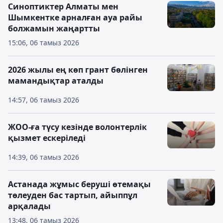
Синоптиктер Алматы мен
Шымкентке арналған ауа райы
болжамын жаңартты
15:06, 06 тамыз 2026
2026 жылы ең көп грант бөлінген
мамандықтар аталды
14:57, 06 тамыз 2026
ЖОО-ға түсу кезінде волонтерлік
қызмет ескеріледі
14:39, 06 тамыз 2026
Астанада жұмыс беруші өтемақы
төлеуден бас тартып, айыппұл
арқалады
13:48, 06 тамыз 2026