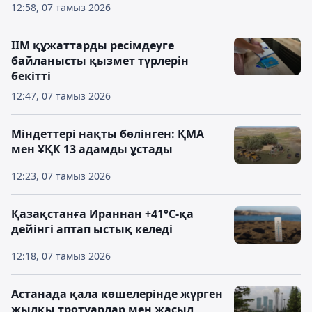
12:58, 07 тамыз 2026
ІІМ құжаттарды ресімдеуге
байланысты қызмет түрлерін
бекітті
12:47, 07 тамыз 2026
Міндеттері нақты бөлінген: ҚМА
мен ҰҚК 13 адамды ұстады
12:23, 07 тамыз 2026
Қазақстанға Ираннан +41°С-қа
дейінгі аптап ыстық келеді
12:18, 07 тамыз 2026
Астанада қала көшелерінде жүрген
жылқы тротуарлар мен жасыл