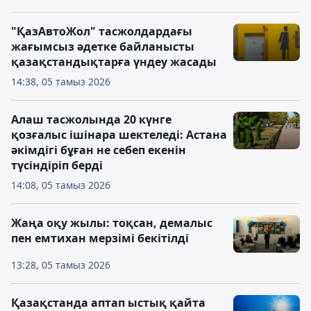
"ҚазАвтоЖол" тасжолдардағы
жағымсыз әдетке байланысты
қазақстандықтарға үндеу жасады
14:38, 05 тамыз 2026
Алаш тасжолында 20 күнге
қозғалыс ішінара шектеледі: Астана
әкімдігі бұған не себеп екенін
түсіндіріп берді
14:08, 05 тамыз 2026
Жаңа оқу жылы: тоқсан, демалыс
пен емтихан мерзімі бекітілді
13:28, 05 тамыз 2026
Қазақстанда аптап ыстық қайта