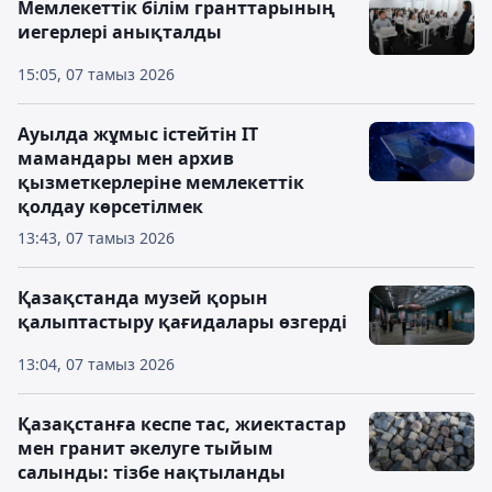
Мемлекеттік білім гранттарының
иегерлері анықталды
15:05, 07 тамыз 2026
Ауылда жұмыс істейтін IT
мамандары мен архив
қызметкерлеріне мемлекеттік
қолдау көрсетілмек
13:43, 07 тамыз 2026
Қазақстанда музей қорын
қалыптастыру қағидалары өзгерді
13:04, 07 тамыз 2026
Қазақстанға кеспе тас, жиектастар
мен гранит әкелуге тыйым
салынды: тізбе нақтыланды