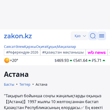
Қаз
Саясат
Әлем
Қаржы
Оқиға
Құқық
Мақалалар
#Референдум-2026
#Қазақстан мақтанышы
+20°
$
469.93
€
541.64
₽
5.71
Астана
Басты
Тегтер
Астана
"Тақырып бойынша соңғы жаңалықтарды оқыңыз
【[Астана]】1997 жылғы 10 желтоқсаннан бастап
Қазақстан Республикасының елордасы.✅ Ең өзекті