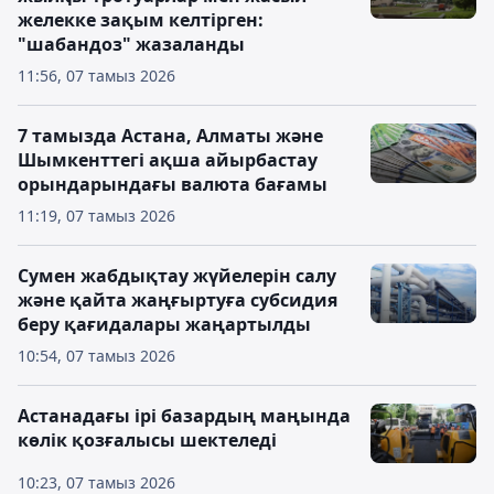
желекке зақым келтірген:
"шабандоз" жазаланды
11:56, 07 тамыз 2026
7 тамызда Астана, Алматы және
Шымкенттегі ақша айырбастау
орындарындағы валюта бағамы
11:19, 07 тамыз 2026
Сумен жабдықтау жүйелерін салу
және қайта жаңғыртуға субсидия
беру қағидалары жаңартылды
10:54, 07 тамыз 2026
Астанадағы ірі базардың маңында
көлік қозғалысы шектеледі
10:23, 07 тамыз 2026