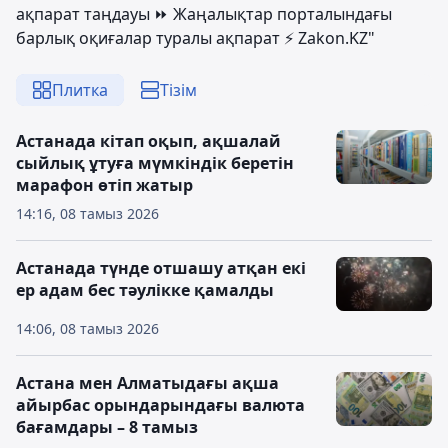
ақпарат таңдауы ⏩ Жаңалықтар порталындағы
барлық оқиғалар туралы ақпарат ⚡ Zakon.KZ"
Плитка
Тізім
Астанада кітап оқып, ақшалай
сыйлық ұтуға мүмкіндік беретін
марафон өтіп жатыр
14:16, 08 тамыз 2026
Астанада түнде отшашу атқан екі
ер адам бес тәулікке қамалды
14:06, 08 тамыз 2026
Астана мен Алматыдағы ақша
айырбас орындарындағы валюта
бағамдары – 8 тамыз