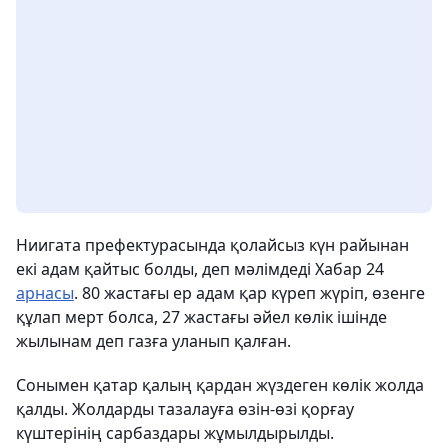
Ниигата префектурасында қолайсыз күн райынан
екі адам қайтыс болды, деп мәлімдеді Хабар 24
арнасы
. 80 жастағы ер адам қар күреп жүріп, өзенге
құлап мерт болса, 27 жастағы әйел көлік ішінде
жылынам деп газға уланып қалған.
Сонымен қатар қалың қардан жүздеген көлік жолда
қалды. Жолдарды тазалауға өзін-өзі қорғау
күштерінің сарбаздары жұмылдырылды.