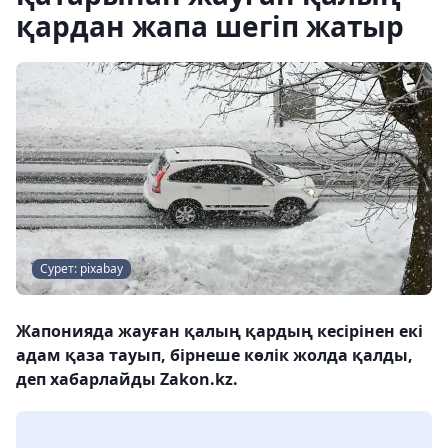
қардан жапа шегіп жатыр
Сурет: pixabay
Жапонияда жауған қалың қардың кесірінен екі
адам қаза тауып, бірнеше көлік жолда қалды,
деп хабарлайды Zakon.kz.