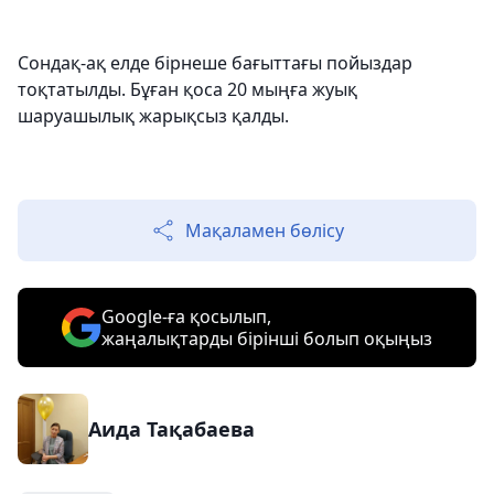
Сондақ-ақ елде бірнеше бағыттағы пойыздар
тоқтатылды. Бұған қоса 20 мыңға жуық
шаруашылық жарықсыз қалды.
Мақаламен бөлісу
Google-ға қосылып,
жаңалықтарды бірінші болып оқыңыз
Аида Тақабаева