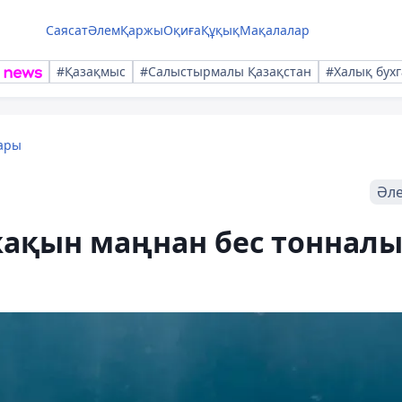
Саясат
Әлем
Қаржы
Оқиға
Құқық
Мақалалар
#Қазақмыс
#Салыстырмалы Қазақстан
#Халық бухг
ары
Әл
жақын маңнан бес тоннал