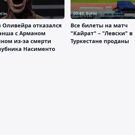
үгін
10:43, Бүгін
 Оливейра отказался
Все билеты на матч
анша с Арманом
"Кайрат" – "Левски" в
ном из-за смерти
Туркестане проданы
лубника Насименто