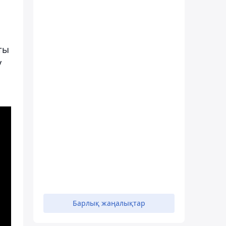
ты
у
Барлық жаңалықтар