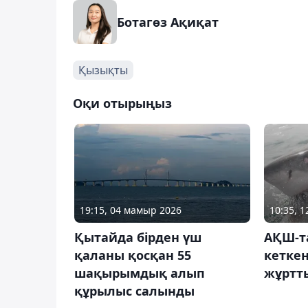
Ботагөз Ақиқат
Қызықты
Оқи отырыңыз
19:15, 04 мамыр 2026
10:35, 
Қытайда бірден үш
АҚШ-т
қаланы қосқан 55
кеткен
шақырымдық алып
жұртт
құрылыс салынды