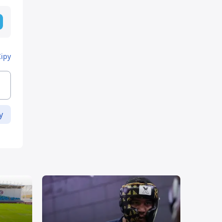
Кіру
у