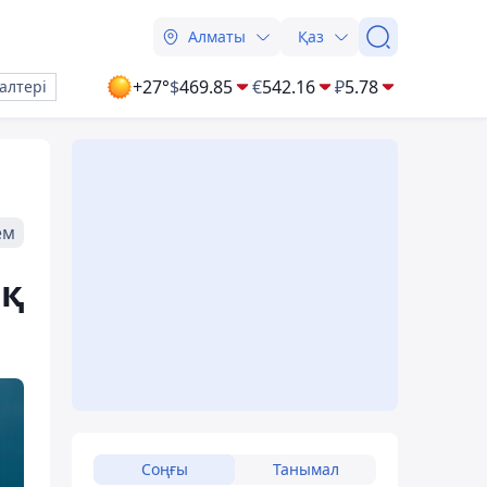
Алматы
Қаз
+27°
$
469.85
€
542.16
₽
5.78
алтері
ем
ық
Соңғы
Танымал