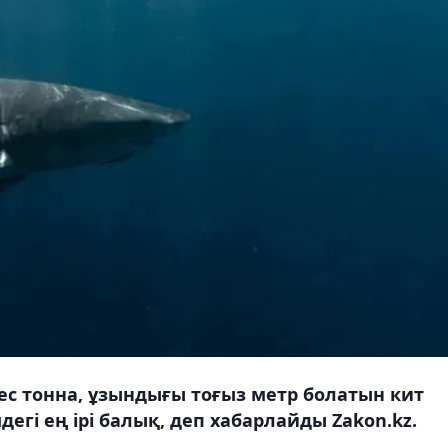
с тонна, ұзындығы тоғыз метр болатын кит
дегі ең ірі балық, деп хабарлайды Zakon.kz.