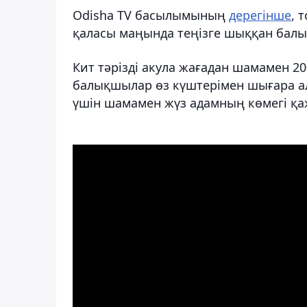
Odisha TV басылымының
дерегінше
, 
қаласы маңында теңізге шыққан балық
Кит тәрізді акула жағадан шамамен 2
балықшылар өз күштерімен шығара ал
үшін шамамен жүз адамның көмегі қа