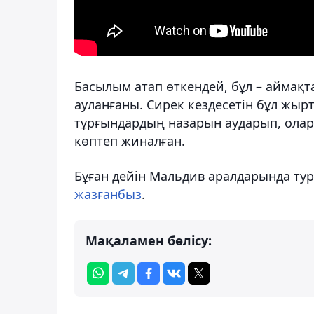
Басылым атап өткендей, бұл – аймақта
ауланғаны. Сирек кездесетін бұл жыр
тұрғындардың назарын аударып, олар 
көптеп жиналған.
Бұған дейін Мальдив аралдарында ту
жазғанбыз
.
Мақаламен бөлісу: