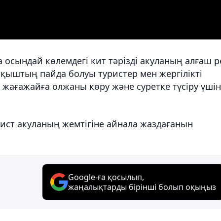
 осындай көлемдегі кит тәрізді акуланың алғаш р
тқыштың пайда болуы туристер мен жергілікті
жағажайға олжаны көру және суретке түсіру үшін
рист акуланың жемтігіне айнала жаздағанын
Google-ға қосылып,
жаңалықтарды бірінші болып оқыңыз