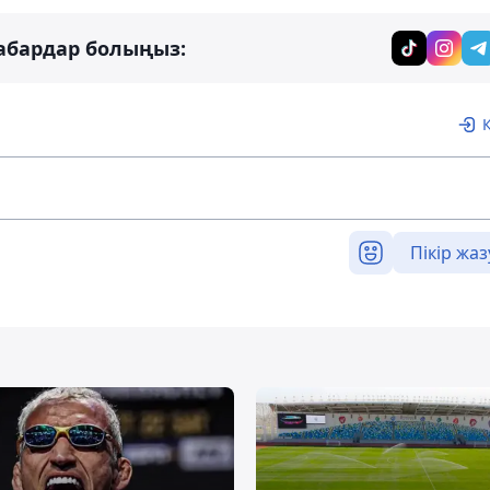
абардар болыңыз:
Пікір жаз