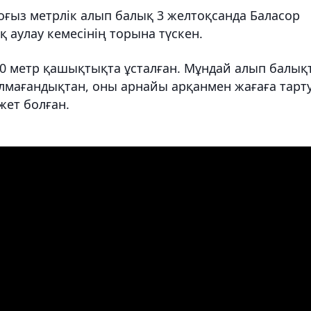
тоғыз метрлік алып балық 3 желтоқсанда Баласор
 аулау кемесінің торына түскен.
00 метр қашықтықта ұсталған. Мұндай алып балық
мағандықтан, оны арнайы арқанмен жағаға тарт
жет болған.