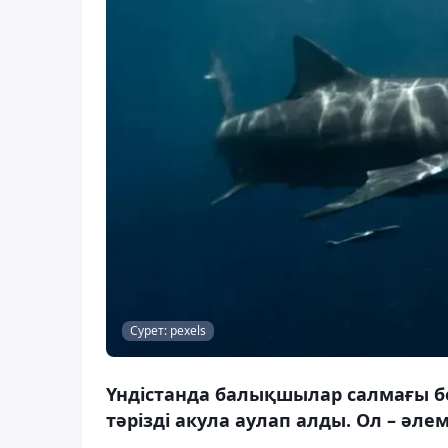
Сурет: pexels
Үндістанда балықшылар салмағы бе
тәрізді акула аулап алды. Ол – әлем