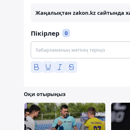
Жаңалықтан zakon.kz сайтында х
Пікірлер
0
Оқи отырыңыз