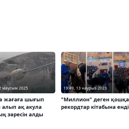
12 маусым 2025
19:49, 13 наурыз 2023
а жағаға шығып
"Миллион" деген қошқа
 алып ақ акула
рекордтар кітабына енді
ың зәресін алды