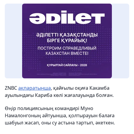
ZNBC
ақпаратынша
, қайғылы оқиға Какамба
ауылындағы Кариба көлі жағалауында болған.
Өңір полициясының командирі Муно
Намалонгоның айтуынша, қолтырауын балаға
шабуыл жасап, оны су астына тартып, әкеткен.