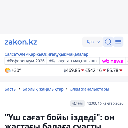
Қаз
Саясат
Әлем
Қаржы
Оқиға
Құқық
Мақалалар
#Референдум-2026
#Қазақстан мақтанышы
+30°
$
469.85
€
542.16
₽
5.78
Басты
Барлық жаңалықтар
Әлем жаңалықтары
Әлем
12:03, 16 қаңтар 2026
"Үш сағат бойы іздеді": он
жастағы балаға суасты