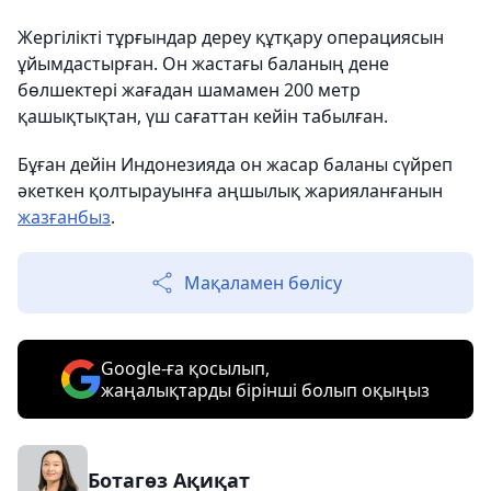
Жергілікті тұрғындар дереу құтқару операциясын
ұйымдастырған. Он жастағы баланың дене
бөлшектері жағадан шамамен 200 метр
қашықтықтан, үш сағаттан кейін табылған.
Бұған дейін Индонезияда он жасар баланы сүйреп
әкеткен қолтырауынға аңшылық жарияланғанын
жазғанбыз
.
Мақаламен бөлісу
Google-ға қосылып,
жаңалықтарды бірінші болып оқыңыз
Ботагөз Ақиқат