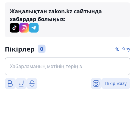
Жаңалықтан zakon.kz сайтында
хабардар болыңыз:
Пікірлер
0
Кіру
Пікір жазу