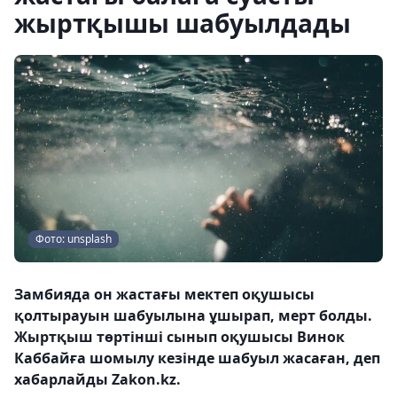
жыртқышы шабуылдады
Фото: unsplash
Замбияда он жастағы мектеп оқушысы
қолтырауын шабуылына ұшырап, мерт болды.
Жыртқыш төртінші сынып оқушысы Винок
Каббайға шомылу кезінде шабуыл жасаған, деп
хабарлайды Zakon.kz.