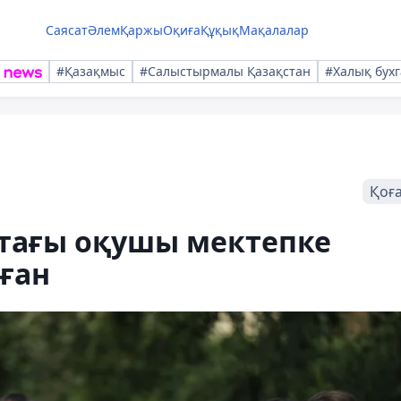
Саясат
Әлем
Қаржы
Оқиға
Құқық
Мақалалар
#Қазақмыс
#Салыстырмалы Қазақстан
#Халық бухг
Қоғ
стағы оқушы мектепке
ған