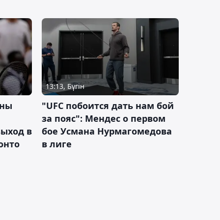
13:13, Бүгін
ины
"UFC побоится дать нам бой
за пояс": Мендес о первом
ыход в
бое Усмана Нурмагомедова
ронто
в лиге