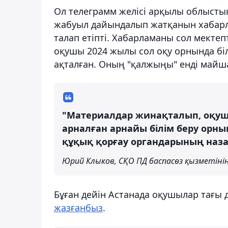
Ол телеграмм желісі арқылы облыст
жабуыл дайындалып жатқанын хабарл
талап етіпті. Хабарламаны сол мекте
оқушы 2024 жылы сол оқу орнында білі
ақталған. Оның "қалжыңы" енді майш
"Материалдар жинақталып, оқуш
арналған арнайы білім беру орны
құқық қорғау органдарының наз
Юрий Клыков, СҚО ПД баспасөз қызметінің
Бұған дейін Астанада оқушылар тағы
жазғанбыз
.