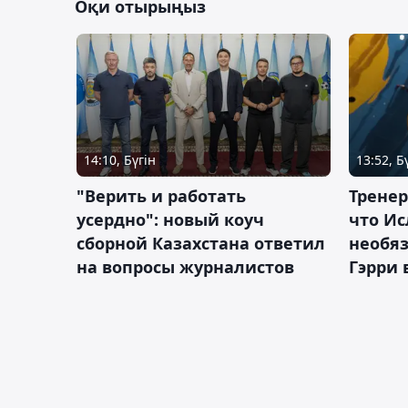
Оқи отырыңыз
14:10, Бүгін
13:52, Б
"Верить и работать
Тренер
усердно": новый коуч
что Ис
сборной Казахстана ответил
необя
на вопросы журналистов
Гэрри 