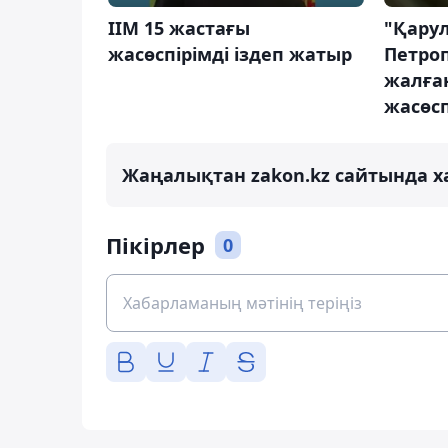
ІІМ 15 жастағы
"Қару
жасөспірімді іздеп жатыр
Петро
жалға
жасөсп
Жаңалықтан zakon.kz сайтында х
Пікірлер
0