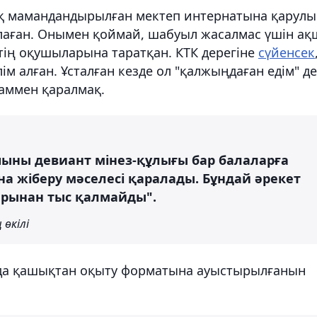
ық мамандандырылған мектеп интернатына қарулы
аған. Онымен қоймай, шабуыл жасалмас үшін ақ
птің оқушыларына таратқан. КТК дерегіне
сүйенсек
м алған. Ұсталған кезде ол "қалжыңдаған едім" д
аммен қаралмақ.
ыны девиант мінез-құлығы бар балаларға
на жіберу мәселесі қаралады. Бұндай әрекет
арынан тыс қалмайды".
 өкілі
 да қашықтан оқыту форматына ауыстырылғанын