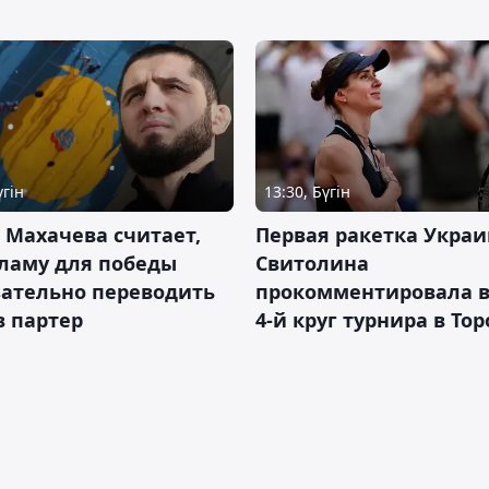
үгін
13:30, Бүгін
 Махачева считает,
Первая ракетка Укра
ламу для победы
Свитолина
зательно переводить
прокомментировала в
в партер
4-й круг турнира в То