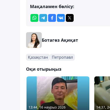
Мақаламен бөлісу:
Ботагөз Ақиқат
Қазақстан
Петропавл
Оқи отырыңыз
13:44, 16 наурыз 2026
14:37, 