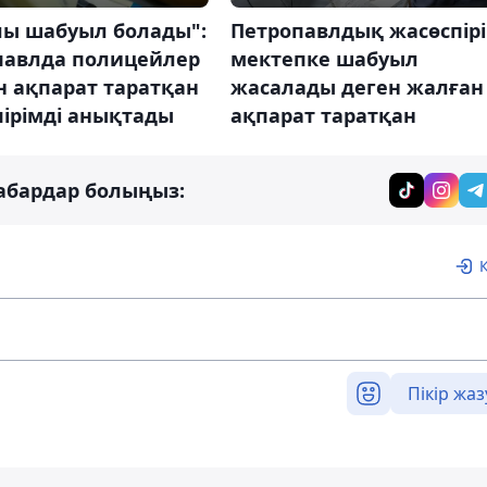
лы шабуыл болады":
Петропавлдық жасөспір
павлда полицейлер
мектепке шабуыл
н ақпарат таратқан
жасалады деген жалған
ірімді анықтады
ақпарат таратқан
абардар болыңыз:
Пікір жаз