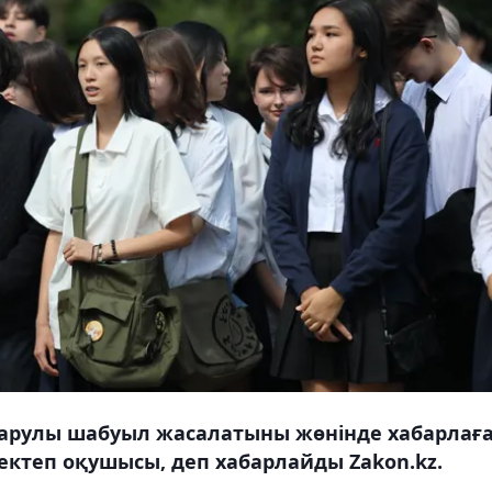
 қарулы шабуыл жасалатыны жөнінде хабарлағ
мектеп оқушысы, деп хабарлайды Zakon.kz.