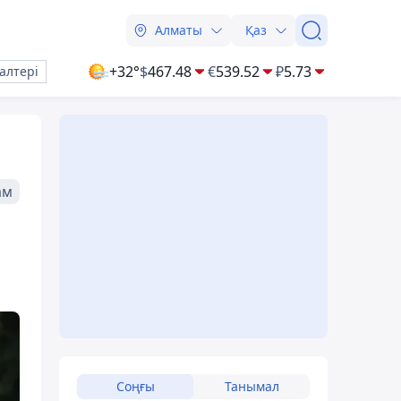
Алматы
Қаз
+32°
$
467.48
€
539.52
₽
5.73
алтері
ам
Соңғы
Танымал