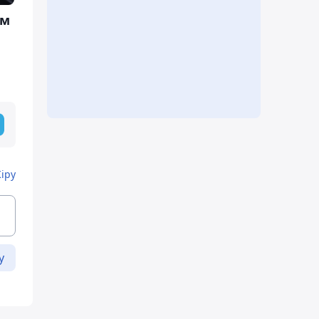
ім
Кіру
у