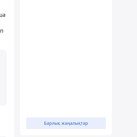
ша
,
еп
Барлық жаңалықтар