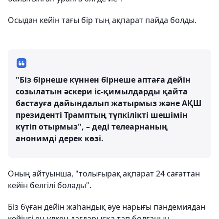
Осыдан кейін тағы бір тың ақпарат пайда болды.
"Біз бірнеше күннен бірнеше аптаға дейін
созылатын әскери іс-қимылдарды қайта
бастауға дайындалып жатырмыз және АҚШ
президенті Трамптың түпкілікті шешімін
күтіп отырмыз", – деді телеарнаның
анонимді дерек көзі.
Оның айтуынша, "толығырақ ақпарат 24 сағаттан
кейін белгілі болады".
Біз бұған дейін жаһандық әуе нарығы пандемиядан
кейінгі ең үлкен дағдарысқа тап болғанын