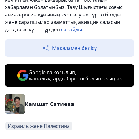
хабарлаған болатынбыз. Таяу Шығыстағы соғыс
авиакеросин құнының күрт өсуіне түрткі болды
және сарапшылар азаматтық авиация саласын
дағдарыс күтіп тұр деп
санайды
.
Мақаламен бөлісу
Google-ға қосылып,
жаңалықтарды бірінші болып оқыңыз
Камшат Сатиева
Израиль және Палестина