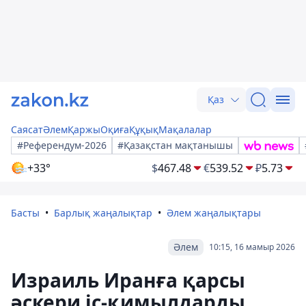
Қаз
Саясат
Әлем
Қаржы
Оқиға
Құқық
Мақалалар
#Референдум-2026
#Қазақстан мақтанышы
+33°
$
467.48
€
539.52
₽
5.73
Басты
Барлық жаңалықтар
Әлем жаңалықтары
Әлем
10:15, 16 мамыр 2026
Израиль Иранға қарсы
әскери іс-қимылдарды