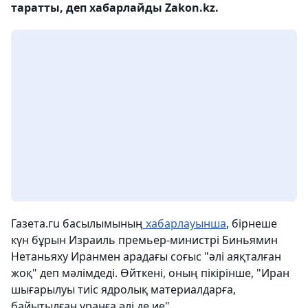
таратты, деп хабарлайды Zakon.kz.
Газета.гu басылымының
хабарлауынша
, бірнеше
күн бұрын Израиль премьер-министрі Биньямин
Нетаньяху Иранмен арадағы соғыс "әлі аяқталған
жоқ" деп мәлімдеді. Өйткені, оның пікірінше, "Иран
шығарылуы тиіс ядролық материалдарға,
байытылған уранға әлі де ие".