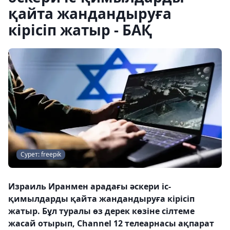
қайта жандандыруға
кірісіп жатыр - БАҚ
Сурет: freepik
Израиль Иранмен арадағы әскери іс-
қимылдарды қайта жандандыруға кірісіп
жатыр. Бұл туралы өз дерек көзіне сілтеме
жасай отырып, Channel 12 телеарнасы ақпарат