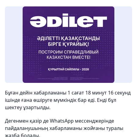
Бұған дейін хабарламаны 1 сағат 18 минут 16 секунд
ішінде ғана өшіруге мүмкіндік бар еді. Енді бұл
шектеу ұзартылды.
Дегенмен қазір де WhatsApp мессенджерінде
пайдаланушының хабарламаны жойғаны туралы
жазба болады.