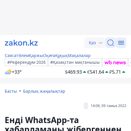
Қаз
Саясат
Әлем
Қаржы
Оқиға
Құқық
Мақалалар
#Референдум-2026
#Қазақстан мақтанышы
+33°
$
469.93
€
541.64
₽
5.71
Басты
Барлық жаңалықтар
14:08, 09 тамыз 2022
Енді WhatsApp-та
хабарламаны жібергеннен