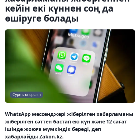
кейін екі күннен соң да
өшіруге болады
Сурет: unsplash
WhatsApp мессенджері жіберілген хабарламаны
жіберілген сәттен бастап екі күн және 12 сағат
ішінде жоюға мүмкіндік береді, деп
хабарлайды Zakon.kz.