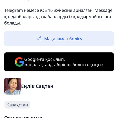
Telegram немесе iOS 16 жүйесіне арналған iMessage
қолданбаларында хабарларды із қалдырмай жоюға
болады.
Мақаламен бөлісу
Google-ға қосылып,
жаңалықтарды бірінші болып оқыңыз
Еңлік Сақтан
Қазақстан
Оқи отырыңыз