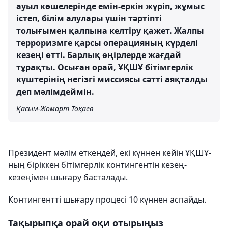
ауыл көшелерінде емін-еркін жүріп, жұмыс
істеп, білім алулары үшін тәртіпті
толығымен қалпына келтіру қажет. Жалпы
терроризмге қарсы операцияның күрделі
кезеңі өтті. Барлық өңірлерде жағдай
тұрақты. Осыған орай, ҰҚШҰ бітімгерлік
күштерінің негізгі миссиясы сәтті аяқталды
деп мәлімдеймін.
Қасым-Жомарт Тоқаев
Президент мәлім еткендей, екі күннен кейін ҰҚШҰ-
ның біріккен бітімгерлік контингентін кезең-
кезеңімен шығару басталады.
Контингентті шығару процесі 10 күннен аспайды.
Тақырыпқа орай оқи отырыңыз