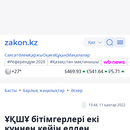
Қаз
Саясат
Әлем
Қаржы
Оқиға
Құқық
Мақалалар
#Референдум-2026
#Қазақстан мақтанышы
+27°
$
469.93
€
541.64
₽
5.71
Басты
Барлық жаңалықтар
Әскер
15:44, 11 қаңтар 2022
ҰҚШҰ бітімгерлері екі
күннен кейін елден