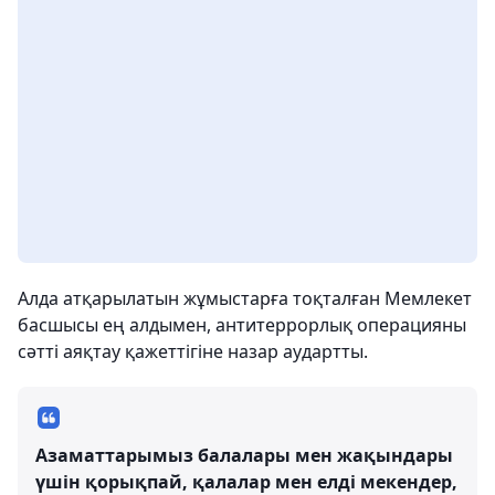
Алда атқарылатын жұмыстарға тоқталған Мемлекет
басшысы ең алдымен, антитеррорлық операцияны
сәтті аяқтау қажеттігіне назар аудартты.
Азаматтарымыз балалары мен жақындары
үшін қорықпай, қалалар мен елді мекендер,