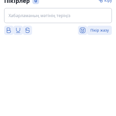
Пікірлер
0
Кіру
Пікір жазу