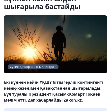
шығарыла бастайды
Сурет: ҚР Қорғаныс министрлігі
Екі күннен кейін ҰҚШҰ бітімгерлік контингенті
кезең-кезеңімен Қазақстаннан шығарылады.
Бұл туралы Президент Қасым-Жомарт Тоқаев
мәлім етті, деп хабарлайды Zakon.kz.