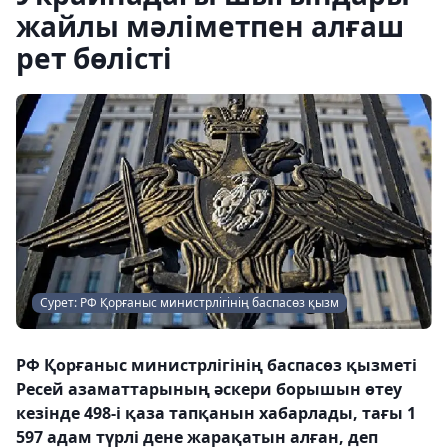
жайлы мәліметпен алғаш
рет бөлісті
Сурет: РФ Қорғаныс министрлігінің баспасөз қызм
РФ Қорғаныс министрлігінің баспасөз қызметі
Ресей азаматтарының әскери борышын өтеу
кезінде 498-і қаза тапқанын хабарлады, тағы 1
597 адам түрлі дене жарақатын алған, деп