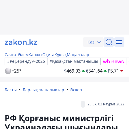
Қаз
Саясат
Әлем
Қаржы
Оқиға
Құқық
Мақалалар
#Референдум-2026
#Қазақстан мақтанышы
+25°
$
469.93
€
541.64
₽
5.71
Басты
Барлық жаңалықтар
Әскер
23:57, 02 наурыз 2022
РФ Қорғаныс министрлігі
Украинадағы шығындары