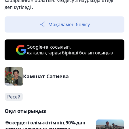
хабарланған болатын. Кездесу 3 наурызда өтеді
деп күтіледі .
Мақаламен бөлісу
Google-ға қосылып,
жаңалықтарды бірінші болып оқыңыз
Камшат Сатиева
Ресей
Оқи отырыңыз
Әскердегі өлім-жітімнің 90%-дан
астамы әскери қызметпен