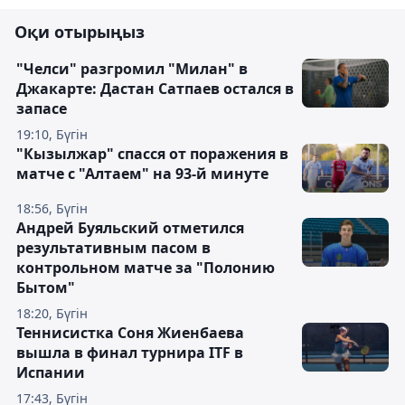
Оқи отырыңыз
"Челси" разгромил "Милан" в
Джакарте: Дастан Сатпаев остался в
запасе
19:10, Бүгін
"Кызылжар" спасся от поражения в
матче с "Алтаем" на 93-й минуте
18:56, Бүгін
Андрей Буяльский отметился
результативным пасом в
контрольном матче за "Полонию
Бытом"
18:20, Бүгін
Теннисистка Соня Жиенбаева
вышла в финал турнира ITF в
Испании
17:43, Бүгін