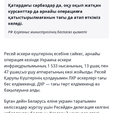
Қатардағы сарбаздар да, оқу оқып жатқан
курсанттар да арнайы операцияға
қатыстырылмағанын тағы да атап өткіміз
келеді.
РФ Қорғаныс министрлігінің баспасөз қызметі
Ресей әскери күштерінің есебіне сәйкес, арнайы
операция кезінде Украина әскери
инфрақұрылымының 1 533 нысанының, 13 ұшақ пен
47 ұшақсыз ұшу аппаратының көзі жойылды. Ресей
Қарулы Күштерінің қолдауымен ЛХР әскерлері тағы
бес елдімекенді, ДХР — тағы төрт елдімекенді өз
бақылауына алды.
Бұған дейін Беларусь еліне украин тарапымен
келіссөздер жүргізу үшін Ресейден делегация келгені