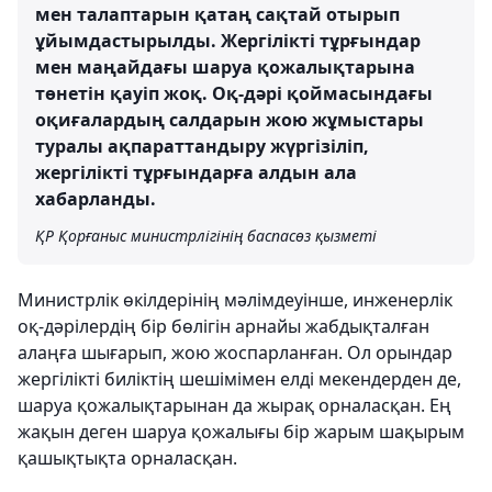
мен талаптарын қатаң сақтай отырып
ұйымдастырылды. Жергілікті тұрғындар
мен маңайдағы шаруа қожалықтарына
төнетін қауіп жоқ. Оқ-дәрі қоймасындағы
оқиғалардың салдарын жою жұмыстары
туралы ақпараттандыру жүргізіліп,
жергілікті тұрғындарға алдын ала
хабарланды.
ҚР Қорғаныс министрлігінің баспасөз қызметі
Министрлік өкілдерінің мәлімдеуінше, инженерлік
оқ-дәрілердің бір бөлігін арнайы жабдықталған
алаңға шығарып, жою жоспарланған. Ол орындар
жергілікті биліктің шешімімен елді мекендерден де,
шаруа қожалықтарынан да жырақ орналасқан. Ең
жақын деген шаруа қожалығы бір жарым шақырым
қашықтықта орналасқан.