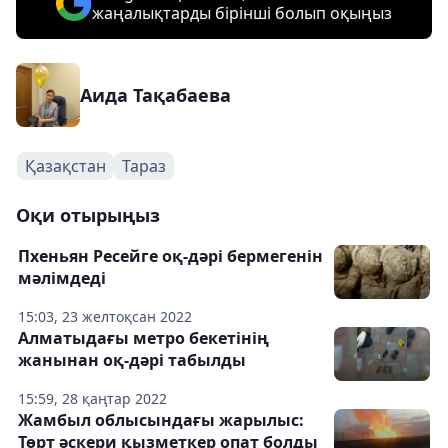
жаңалықтарды бірінші болып оқыңыз
Аида Тақабаева
Қазақстан
Тараз
Оқи отырыңыз
Пхеньян Ресейге оқ-дәрі бермегенін
мәлімдеді
15:03, 23 желтоқсан 2022
Алматыдағы метро бекетінің
жанынан оқ-дәрі табылды
15:59, 28 қаңтар 2022
Жамбыл облысындағы жарылыс:
Төрт әскери қызметкер опат болды