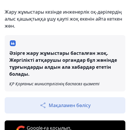
Жару жұмыстары кезінде инженерлік оқ-дәрілердің
алыс қашықтыққа ұшу қаупі жоқ екенін айта кеткен
жөн.
Әзірге жару жұмыстары басталған жоқ.
Жергілікті атқарушы органдар бұл жөнінде
тұрғындарды алдын ала хабардар ететін
болады.
ҚР Қорғаныс министрлігінің баспасөз қызметі
Мақаламен бөлісу
Google-ға қосылып,