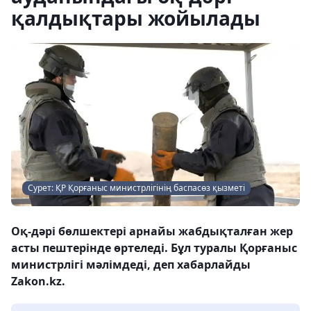
қалдықтары жойылады
Сурет: ҚР Қорғаныс министрлігінің баспасөз қызметі
Оқ-дәрі бөлшектері арнайы жабдықталған жер
асты пештерінде өртеледі. Бұл туралы Қорғаныс
министрлігі мәлімдеді, деп хабарлайды
Zakon.kz.