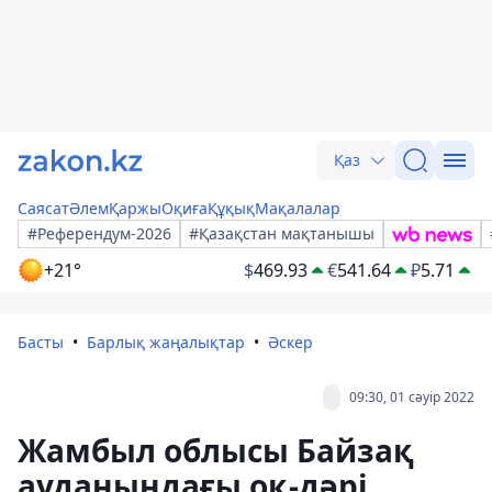
Қаз
Саясат
Әлем
Қаржы
Оқиға
Құқық
Мақалалар
#Референдум-2026
#Қазақстан мақтанышы
+21°
$
469.93
€
541.64
₽
5.71
Басты
Барлық жаңалықтар
Әскер
09:30, 01 сәуір 2022
Жамбыл облысы Байзақ
ауданындағы оқ-дәрі