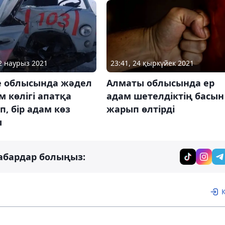
12 наурыз 2021
23:41, 24 қыркүйек 2021
е облысында жәдел
Алматы облысында ер
 көлігі апатқа
адам шетелдіктің басын
, бір адам көз
жарып өлтірді
ы
абардар болыңыз: