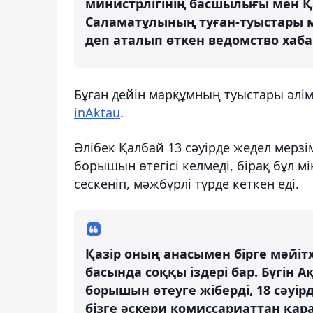
министрлігінің басшылығы мен Қ
Саламатұлының туған-туыстары 
деп аталып өткен ведомство хаб
Бұған дейін марқұмның туыстары әлім
inAktau
.
Әлібек Қалбай 13 сәуірде жедел мерз
борышын өтегісі келмеді, бірақ бұл 
сескеніп, мәжбүрлі түрде кеткен еді.
Қазір оның анасымен бірге мәйітх
басында соққы іздері бар. Бүгін А
борышын өтеуге жіберді, 18 сәуірд
бізге әскери комиссариаттан қара