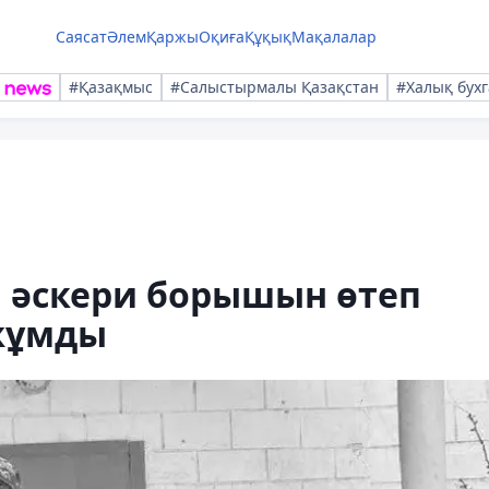
Саясат
Әлем
Қаржы
Оқиға
Құқық
Мақалалар
#Қазақмыс
#Салыстырмалы Қазақстан
#Халық бухг
 әскери борышын өтеп
 жұмды