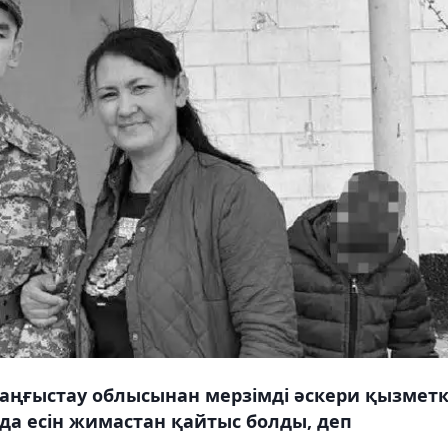
аңғыстау облысынан мерзімді әскери қызмет
а есін жимастан қайтыс болды, деп