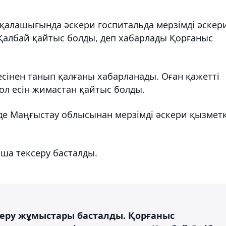
 қалашығында әскери госпитальда мерзімді әскер
 Қалбай қайтыс болды, деп хабарлады Қорғаныс
 есінен танып қалғаны хабарланады. Оған қажетті
ол есін жимастан қайтыс болды.
де Маңғыстау облысынан мерзімді әскери қызмет
ша тексеру басталды.
серу жұмыстары басталды. Қорғаныс