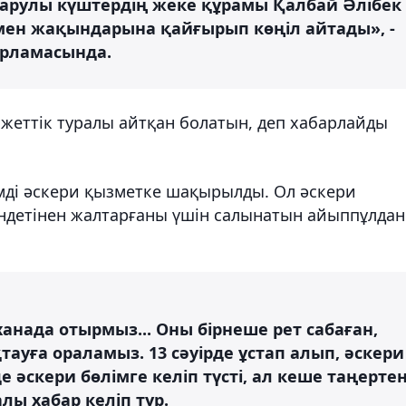
арулы күштердің жеке құрамы Қалбай Әлібек
мен жақындарына қайғырып көңіл айтады», -
арламасында.
жеттік туралы айтқан болатын, деп хабарлайды
імді әскери қызметке шақырылды. Ол әскери
міндетінен жалтарғаны үшін салынатын айыппұлдан
анада отырмыз... Оны бірнеше рет сабаған,
қтауға ораламыз. 13 сәуірде ұстап алып, әскери
е әскери бөлімге келіп түсті, ал кеше таңерте
лы хабар келіп тұр.