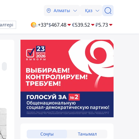
Алматы
Қаз
+33°
$
467.48
€
539.52
₽
5.73
алтері
Соңғы
Танымал