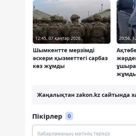
12:45, 07 қаңтар 2026
20:56, 
Шымкентте мерзімді
Ақтөб
әскери қызметтегі сарбаз
жәрдем
көз жұмды
ұшырап
жұмд
Жаңалықтан zakon.kz сайтында х
Пікірлер
0