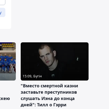
у
15:09, Бүгін
"Вместо смертной казни
заставьте преступников
оккею
слушать Иэна до конца
дней": Тилл о Гэрри