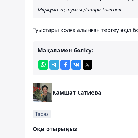
Марқұмның туысы Динара Тілесова
Туыстары қолға алынған тергеу әділ б
Мақаламен бөлісу:
Камшат Сатиева
Тараз
Оқи отырыңыз