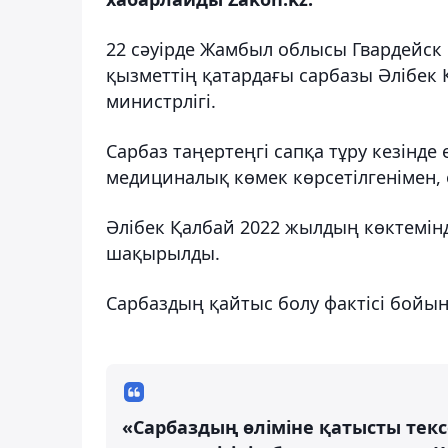
22 сәуірде Жамбыл облысы Гвардейск
қызметтің қатардағы сарбазы Әлібек
министрлігі.
Сарбаз таңертеңгі сапқа тұру кезінде
медициналық көмек көрсетілгенімен, 
Әлібек Қалбай 2022 жылдың көктемін
шақырылды.
Сарбаздың қайтыс болу фактісі бойын
«Сарбаздың өліміне қатысты тек