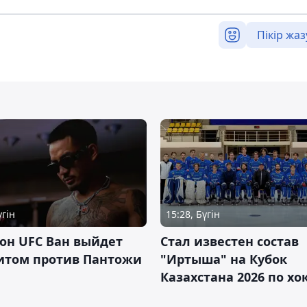
Пікір жаз
үгін
15:28, Бүгін
он UFC Ван выйдет
Стал известен состав
итом против Пантожи
"Иртыша" на Кубок
Казахстана 2026 по х