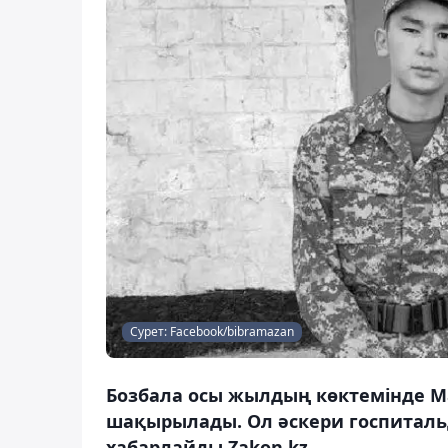
Сурет: Facebook/bibramazan
Бозбала осы жылдың көктемінде М
шақырылады. Ол әскери госпитальд
хабарлайды Zakon.kz.