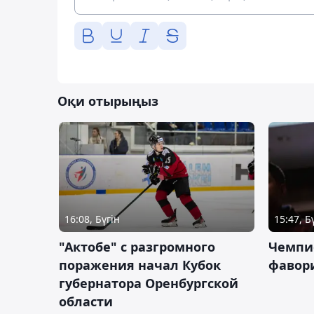
Оқи отырыңыз
16:08, Бүгін
15:47, Б
"Актобе" с разгромного
Чемпи
поражения начал Кубок
фавор
губернатора Оренбургской
области