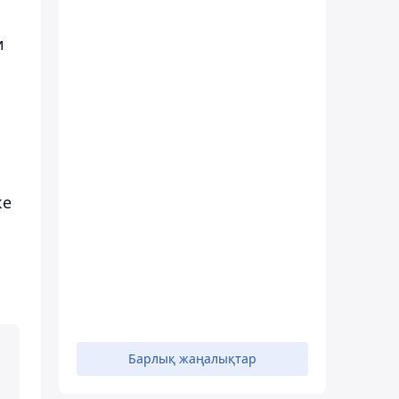
и
ке
Барлық жаңалықтар