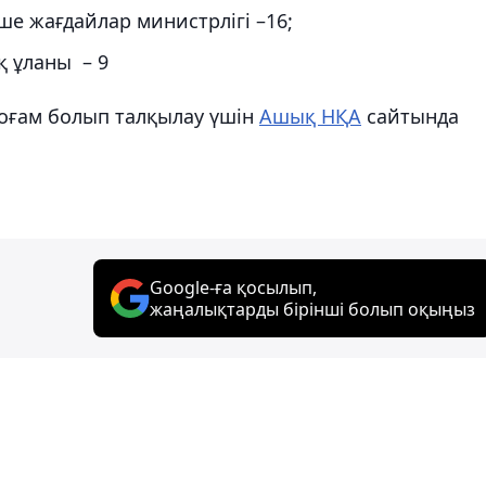
ше жағдайлар министрлігі
–16;
қ ұланы – 9
қоғам болып талқылау үшін
Ашық НҚА
сайтында
Google-ға қосылып,
жаңалықтарды бірінші болып оқыңыз