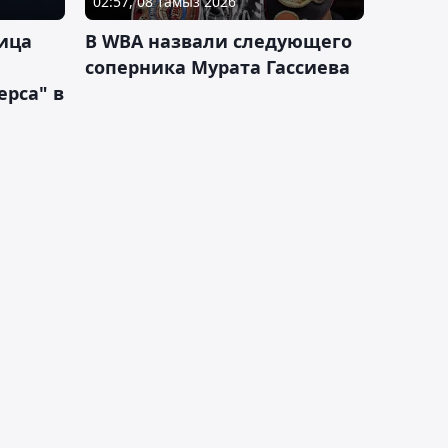
02:57, 08 тамыз 2026
ица
В WBA назвали следующего
соперника Мурата Гассиева
рса" в