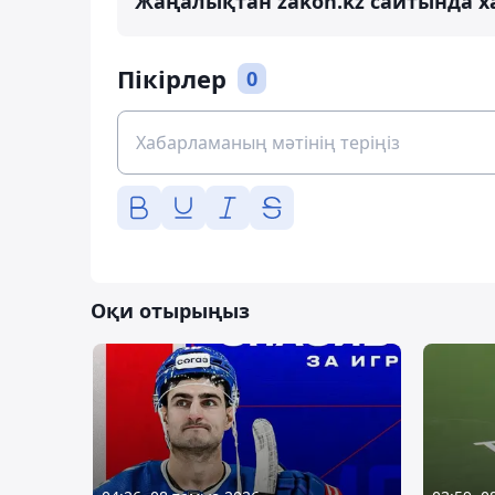
Жаңалықтан zakon.kz сайтында х
Пікірлер
0
Оқи отырыңыз