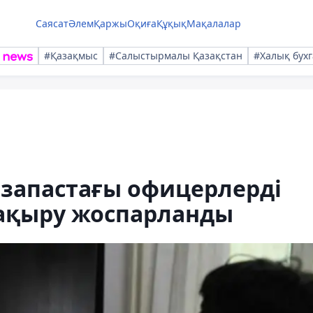
Саясат
Әлем
Қаржы
Оқиға
Құқық
Мақалалар
#Қазақмыс
#Салыстырмалы Қазақстан
#Халық бухг
 запастағы офицерлерді
ақыру жоспарланды