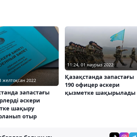
11:24, 01 наурыз 2022
Қазақстанда запастағы
13 желтоқсан 2022
190 офицер әскери
станда запастағы
қызметке шақырылады
рлерді әскери
тке шақыру
рланып отыр