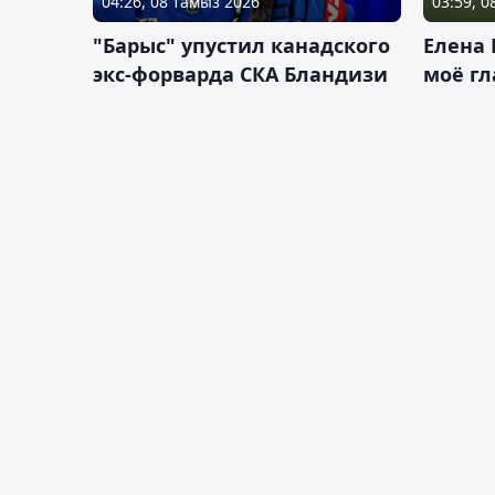
04:26, 08 тамыз 2026
03:59, 
"Барыс" упустил канадского
Елена 
экс-форварда СКА Бландизи
моё гл