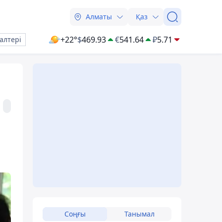
Алматы
Қаз
+22°
$
469.93
€
541.64
₽
5.71
алтері
Соңғы
Танымал