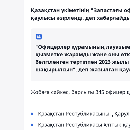
Қазақстан үкіметінің "Запастағы 
қаулысы әзірленді, деп хабарлайды
"Офицерлер құрамының лауазымд
қызметке жарамды және оны өтк
белгіленген тәртіппен 2023 жыл
шақырылсын", деп жазылған қау
Жобаға сәйкес, барлығы 345 офицер қ
Қазақстан Республикасының Қарулы
Қазақстан Республикасы Ұлттық қау