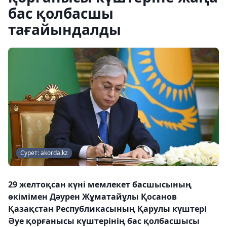
бас қолбасшы
тағайындалды
Сурет: akorda.kz
29 желтоқсан күні мемлекет басшысының
өкімімен Дәурен Жұматайұлы Қосанов
Қазақстан Республикасының Қарулы күштері
Әуе қорғанысы күштерінің бас қолбасшысы