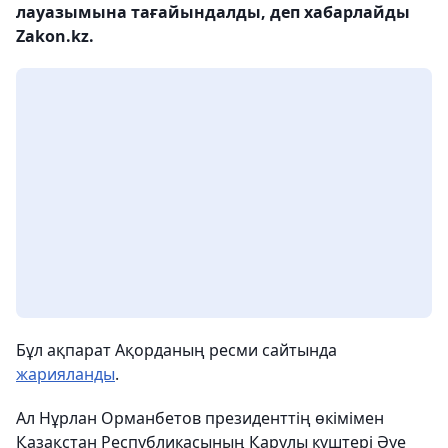
лауазымына тағайындалды, деп хабарлайды
Zakon.kz.
Бұл ақпарат Ақорданың ресми сайтында
жарияланды
.
Ал Нұрлан Орманбетов президенттің өкімімен
Қазақстан Республикасының Қарулы күштері Әуе