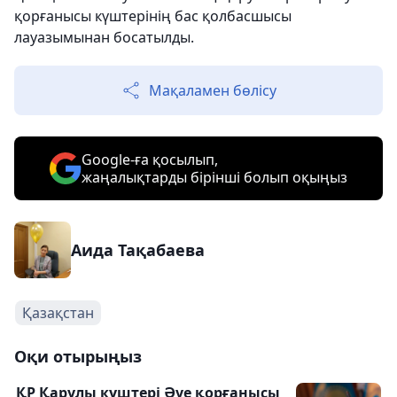
қорғанысы күштерінің бас қолбасшысы
лауазымынан босатылды.
Мақаламен бөлісу
Google-ға қосылып,
жаңалықтарды бірінші болып оқыңыз
Аида Тақабаева
Қазақстан
Оқи отырыңыз
ҚР Қарулы күштері Әуе қорғанысы