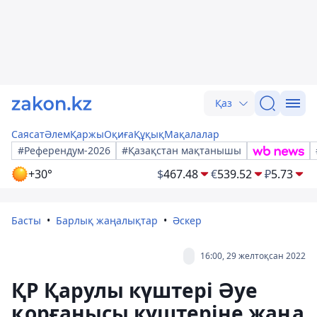
Қаз
Саясат
Әлем
Қаржы
Оқиға
Құқық
Мақалалар
#Референдум-2026
#Қазақстан мақтанышы
+30°
$
467.48
€
539.52
₽
5.73
Басты
Барлық жаңалықтар
Әскер
16:00, 29 желтоқсан 2022
ҚР Қарулы күштері Әуе
қорғанысы күштеріне жаңа