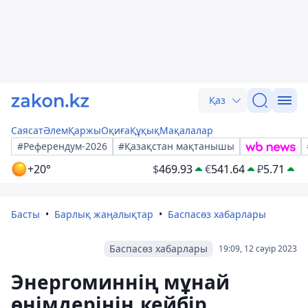
Қаз
Саясат
Әлем
Қаржы
Оқиға
Құқық
Мақалалар
#Референдум-2026
#Қазақстан мақтанышы
+20°
$
469.93
€
541.64
₽
5.71
Басты
Барлық жаңалықтар
Баспасөз хабарлары
Баспасөз хабарлары
19:09, 12 сәуір 2023
Энергоминнің мұнай
өнімдерінің кейбір