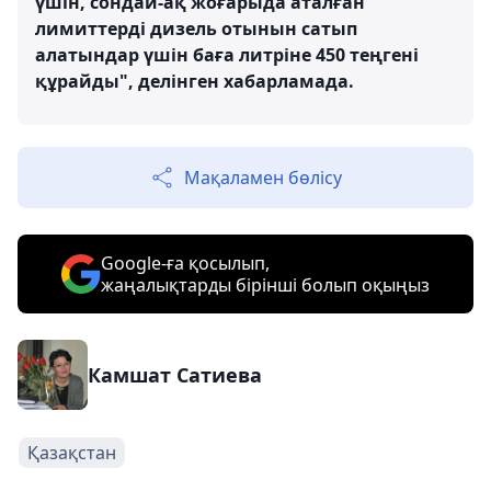
үшін, сондай-ақ жоғарыда аталған
лимиттерді дизель отынын сатып
алатындар үшін баға литріне 450 теңгені
құрайды", делінген хабарламада.
Мақаламен бөлісу
Google-ға қосылып,
жаңалықтарды бірінші болып оқыңыз
Камшат Сатиева
Қазақстан