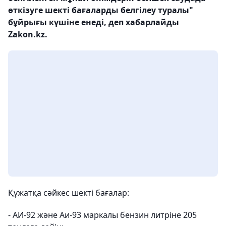
өткізуге шекті бағаларды белгілеу туралы"
бұйрығы күшіне енеді, деп хабарлайды
Zakon.kz.
Құжатқа сәйкес шекті бағалар:
- АИ-92 және Аи-93 маркалы бензин литріне 205