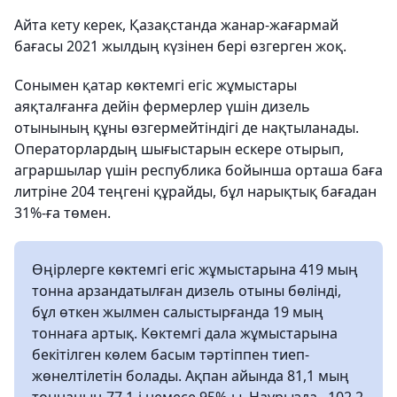
Айта кету керек, Қазақстанда жанар-жағармай
бағасы 2021 жылдың күзінен бері өзгерген жоқ.
Сонымен қатар көктемгі егіс жұмыстары
аяқталғанға дейін фермерлер үшін дизель
отынының құны өзгермейтіндігі де нақтыланады.
Операторлардың шығыстарын ескере отырып,
аграршылар үшін республика бойынша орташа баға
литріне 204 теңгені құрайды, бұл нарықтық бағадан
31%-ға төмен.
Өңірлерге көктемгі егіс жұмыстарына 419 мың
тонна арзандатылған дизель отыны бөлінді,
бұл өткен жылмен салыстырғанда 19 мың
тоннаға артық. Көктемгі дала жұмыстарына
бекітілген көлем басым тәртіппен тиеп-
жөнелтілетін болады. Ақпан айында 81,1 мың