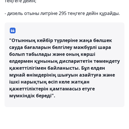
теңгеге дейін;
- дизель отыны литріне 295 теңгеге дейін құрайды.
"Отынның кейбір түрлеріне жаңа бөлшек
сауда бағаларын белгілеу мәжбүрлі шара
болып табылады және оның көрші
елдермен құнының диспаритетін төмендету
қажеттілігімен байланысты. Бұл елден
мұнай өнімдерінің шығуын азайтуға және
ішкі нарықтың өсіп келе жатқан
қажеттіліктерін қамтамасыз етуге
мүмкіндік береді".