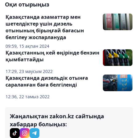
Оқи отырыңыз
Қазақстанда азаматтар мен
шетелдіктер үшін дизель
отынының бірыңғай бағасын
белгілеу жоспарлануда
09:59, 15 ақпан 2024
Қазақстанның кей өңірінде бензин
қымбаттайды
17:29, 23 маусым 2022
Қазақстанда дизельдік отынға
сараланған баға белгіленді
12:36, 22 тамыз 2022
Жаңалықтан zakon.kz сайтында
хабардар болыңыз: