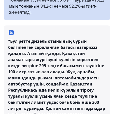
тоннаның 77,1-і немесе 95%-ы, Наурызда –102,2
мың тоннаның 94,2-сі немесе 92,2%-ы тиеп-
жөнелтілді.
"Бұл ретте дизель отынының бұрын
белгіленген сараланған бағасы өзгеріссіз
қалады. Атап айтқанда, Қазақстан
азаматтары жүргізуші куәлігін көрсеткен
кезде литріне 295 теңге бағасымен тәулігіне
100 литр сатып ала алады. Жүк, арнайы,
мамандандырылған автомобильдер мен
автобустар үшін, сондай-ақ Қазақстан
Республикасында көлік құралын тіркеу
туралы куәлік ұсынылған кезде тәулігіне
бекітілген лимит ұқсас баға бойынша 300
литрді құрайды. Қалған санаттағы адамдар