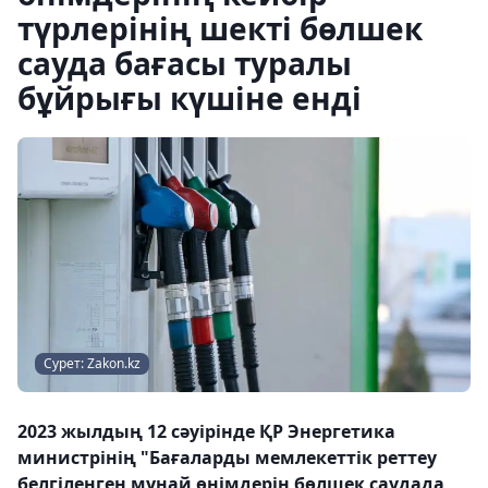
түрлерінің шекті бөлшек
сауда бағасы туралы
бұйрығы күшіне енді
Сурет: Zakon.kz
2023 жылдың 12 сәуірінде ҚР Энергетика
министрінің "Бағаларды мемлекеттік реттеу
белгіленген мұнай өнімдерін бөлшек саудада