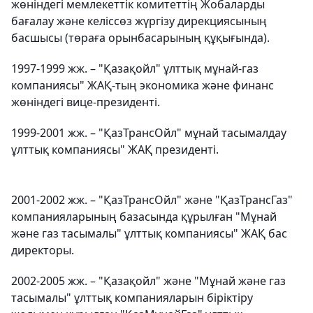
жөніндегі мемлекеттік комитеттің Жобаларды
бағалау және келіссөз жүргізу дирекциясының
басшысы (төраға орынбасарының құқығында).
1997-1999 жж. – "Қазақойл" ұлттық мұнай-газ
компаниясы" ЖАҚ-тың экономика және финанс
жөніндегі вице-президенті.
1999-2001 жж. – "ҚазТрансОйл" мұнай тасымалдау
ұлттық компаниясы" ЖАҚ президенті.
2001-2002 жж. – "ҚазТрансОйл" және "ҚазТрансГаз"
компанияларының базасында құрылған "Мұнай
және газ тасымалы" ұлттық компаниясы" ЖАҚ бас
директоры.
2002-2005 жж. – "Қазақойл" және "Мұнай және газ
тасымалы" ұлттық компанияларын біріктіру