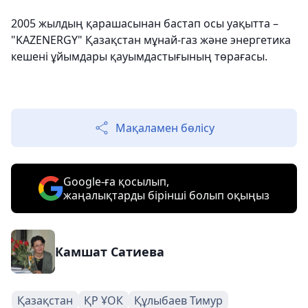
2005 жылдың қарашасынан бастап осы уақытта –
"KAZENERGY" Қазақстан мұнай-газ және энергетика
кешені ұйымдары қауымдастығының төрағасы.
Мақаламен бөлісу
Google-ға қосылып,
жаңалықтарды бірінші болып оқыңыз
Камшат Сатиева
Қазақстан
ҚР ҰОК
Құлыбаев Тимур