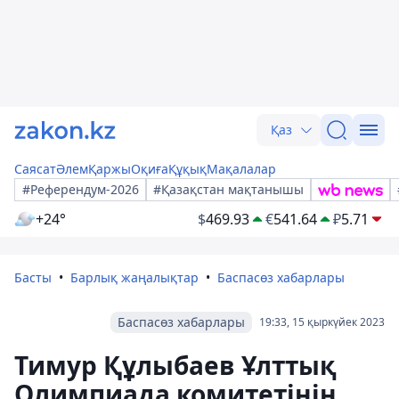
Қаз
Саясат
Әлем
Қаржы
Оқиға
Құқық
Мақалалар
#Референдум-2026
#Қазақстан мақтанышы
+24°
$
469.93
€
541.64
₽
5.71
Басты
Барлық жаңалықтар
Баспасөз хабарлары
Баспасөз хабарлары
19:33, 15 қыркүйек 2023
Тимур Құлыбаев Ұлттық
Олимпиада комитетінің