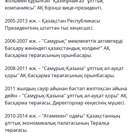
жолымен құрылған "ҚазМұнайГаз" ұлттық
компаниясы" АҚ бірінші вице-президенті.
2005-2013 жж. – Қазақстан Республикасы
Президентінің штаттан тыс кеңесшісі.
2006-2007 жж. – "Самұрық" мемлекеттік активтерді
басқару жөніндегі қазақстандық холдинг" АҚ
басқарма төрағасының орынбасары.
2008-2011 жж. – "Самұрық-Қазына" ұлттық әл-ауқат
қоры" АҚ басқарма төрағасының орынбасары.
2011 жылдың сәуір айынан бастап желтоқсан айына
дейін – "Самұрық-Қазына" ұлттық әл-ауқат қоры" АҚ
басқарма төрағасы, Директорлар кеңесінің мүшесі.
2010-2014 жж. – "Атамекен" одағы" Қазақстанның
ұлттық экономикалық палатасының Төралқа
төрағасы.