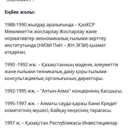
Еңбек жолы:
1988-1990 жылдар аралығында – ҚазКСР
Мемлекеттік жоспарлау Жоспарлау және
нормативтер экономикалық ғылыми-зерттеу
институтында (НИЭИ ПиН – ЖН ЭҒЗИ) қызмет
атқарған.
1990 -1992 жж. – Қазақстанның мәдени, әлеуметтік
және ғылыми-техникалық даму қоры ғылыми-
консультациялық орталығының директоры.
1992-1995 жж. – "Алтын-Алма" концернінің басшысы.
1995-1997 жж. – Алматы сауда-қаржы банкі Кредит
комитетінің мүшесі, байқау кеңесінің төрағасы.
1997 ж. – Қазақстан Республикасы Инвестициялар