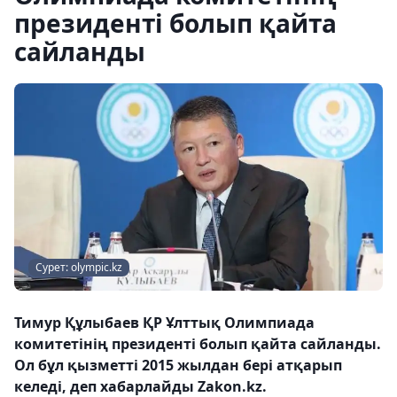
президенті болып қайта
сайланды
Сурет: olympic.kz
Тимур Құлыбаев ҚР Ұлттық Олимпиада
комитетінің президенті болып қайта сайланды.
Ол бұл қызметті 2015 жылдан бері атқарып
келеді, деп хабарлайды Zakon.kz.