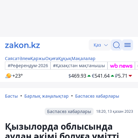
Қаз
Саясат
Әлем
Қаржы
Оқиға
Құқық
Мақалалар
#Референдум-2026
#Қазақстан мақтанышы
+23°
$
469.93
€
541.64
₽
5.71
Басты
Барлық жаңалықтар
Баспасөз хабарлары
Баспасөз хабарлары
18:20, 13 қазан 2023
Қызылорда облысында
аудан әкімі болуға үмітті