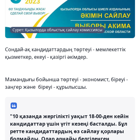
Сурет: Қызылорда облыстық сайлау комиссиясы
Сондай-ақ кандидаттардың төртеуі - мемлекеттік
қызметкер, екеуі - қазіргі әкімдер.
Мамандығы бойынша төртеуі - экономист, біреуі -
заңгер және біреуі - құрылысшы.
"10 қазанда жергілікті уақыт 18-00-ден кейін
кандидаттар үшін үгіт кезеңі басталды. Бұл
ретте кандидаттардың өз сайлау қорлары
болмайды. Олар арнайы белгіленген