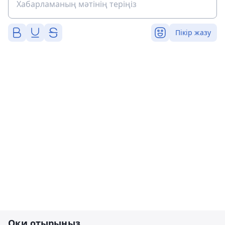
Пікір жазу
Оқи отырыңыз