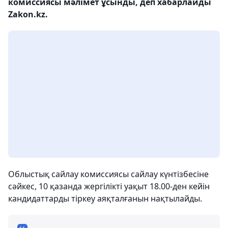
комиссиясы мәлімет ұсынды, деп хабарлайды
Zakon.kz.
Облыстық сайлау комиссиясы сайлау күнтізбесіне
сәйкес, 10 қазанда жергілікті уақыт 18.00-ден кейін
кандидаттарды тіркеу аяқталғанын нақтылайды.