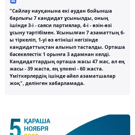
"Сайлау науқанына екі аудан бойынша
барлығы 7 кандидат ұсынылды, оның
ішінде 3-і - саяси партиялар, 4-і - өзін-өзі
ұсыну тәртібімен. Ұсынылған 7 азаматтың 6-
ы тіркеліп, 1-уі өз өтініші негізінде
кандидаттықтан алынып тасталды. Орташа
бәсекелестік 1 орынға 3 адамнан келді.
Кандидаттардың орташа жасы 47 жас, ал ең
жасы - 39 жаста, ең үлкені - 60 жаста.
Үміткерлердің ішінде әйел азаматшалар
жоқ", делінген хабарламада.