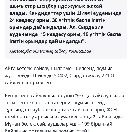
шығыстар шеңберінде жұмыс жасай
алады. Кандидаттар үшін Шиелі ауданында
24 кездесу орны, 30 үгіттік баспа ілетін
орындар дайындалды. Ал, Сырдария
ауданында 15 кездесу орны, 19 үгіттік баспа
ілетін орындар дайындалды".
Қызылорда облыстық сайлау комиссиясы
Айта кетсек, сайлаушылармен белсенді жұмыс
жүргізілуде. Шиеліде 50402, Сырдариядау 22101
сайлаушы тіркелген.
Бүгінгі күні сайлаушылар үшін "Өзіңді сайлаушылар
тізімінен тексер" атты сервис жұмыс істейді.
Тұрғындар saylau.orda.gov.kz сайтына кіріп, ЖСН
нөмірін теру арқылы өз учаскесін оңай таба алады.
Мұнан бөлек, сайлаушылар үшін 109 бірыңғай
байланыс орталығы да жұмыс істейді.