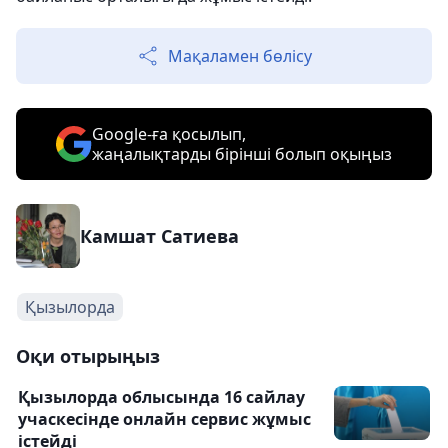
Мақаламен бөлісу
Google-ға қосылып,
жаңалықтарды бірінші болып оқыңыз
Камшат Сатиева
Қызылорда
Оқи отырыңыз
Қызылорда облысында 16 сайлау
учаскесінде онлайн сервис жұмыс
істейді