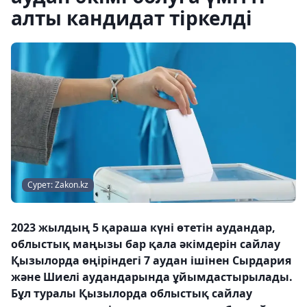
алты кандидат тіркелді
Сурет: Zakon.kz
2023 жылдың 5 қараша күні өтетін аудандар,
облыстық маңызы бар қала әкімдерін сайлау
Қызылорда өңіріндегі 7 аудан ішінен Сырдария
және Шиелі аудандарында ұйымдастырылады.
Бұл туралы Қызылорда облыстық сайлау