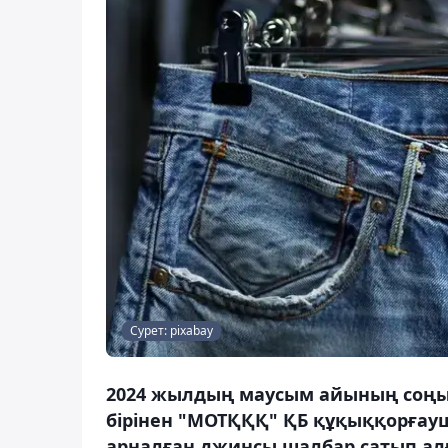
Сурет: pixabay
2024 жылдың маусым айының соңын
бірінен "МОТҚҚҚ" ҚБ құқыққорғау
арналған джинсы шалбар сатып ал