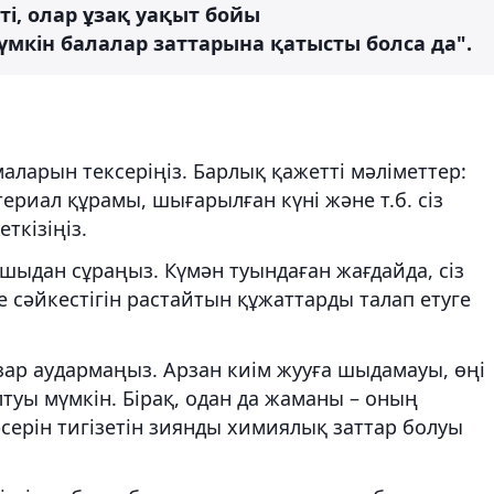
пті, олар ұзақ уақыт бойы
мкін балалар заттарына қатысты болса да".
ларын тексеріңіз. Барлық қажетті мәліметтер:
териал құрамы, шығарылған күні және т.б. сіз
еткізіңіз.
шыдан сұраңыз. Күмән туындаған жағдайда, сіз
 сәйкестігін растайтын құжаттарды талап етуге
азар аудармаңыз. Арзан киім жууға шыдамауы, өңі
алтуы мүмкін. Бірақ, одан да жаманы – оның
серін тигізетін зиянды химиялық заттар болуы