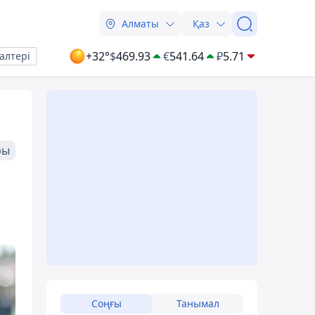
Алматы
Қаз
+32°
$
469.93
€
541.64
₽
5.71
алтері
ры
Соңғы
Танымал