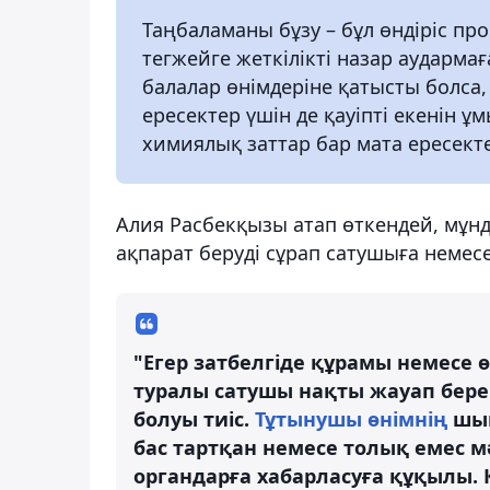
Таңбаламаны бұзу – бұл өндіріс про
тегжейге жеткілікті назар аудармаға
балалар өнімдеріне қатысты болса,
ересектер үшін де қауіпті екенін ұ
химиялық заттар бар мата ересектер
Алия Расбекқызы атап өткендей, мұн
ақпарат беруді сұрап сатушыға немес
"Егер затбелгіде құрамы немесе 
туралы сатушы нақты жауап бере 
болуы тиіс.
Тұтынушы өнімнің
шық
бас тартқан немесе толық емес 
органдарға хабарласуға құқылы. Қ