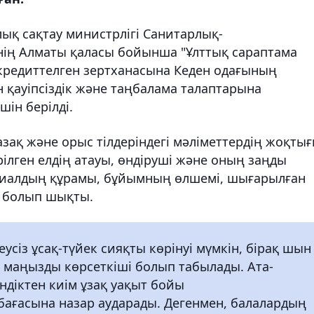
ық сақтау министрлігі Санитарлық-
нің Алматы қаласы бойынша "Ұлттық сараптама
редиттелген зертханасына Кеден одағының
н қауіпсіздік және таңбалама талаптарына
шін берілді.
ақ және орыс тілдеріндегі мәліметтердің жоқты
ірілген елдің атауы, өндіруші және оның заңды
риалдың құрамы, бұйымның өлшемі, шығарылған
қ болып шықты.
усіз ұсақ-түйек сияқты көрінуі мүмкін, бірақ шын
ің маңызды көрсеткіші болып табылады. Ата-
індіктен киім ұзақ уақыт бойы
ағасына назар аударады. Дегенмен, балалардың