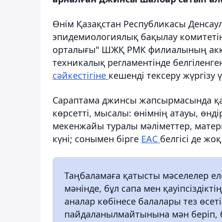
Өнім Қазақстан Республикасы Денсаул
эпидемиологиялық бақылау комитеті
орталығы" ШЖҚ РМК филиалының акк
техникалық регламентінде белгіленге
сәйкестігіне
кешенді тексеру жүргізу ү
Сараптама джинсы жапсырмасында қаз
көрсетті, мысалы: өнімнің атауы, өнд
мекенжайы туралы мәліметтер, мате
күні; сонымен бірге
EAC
белгісі де жо
Таңбаламаға қатысты мәселелер еле
мәнінде, бұл сапа мен қауіпсіздікт
аналар көбінесе балалары тез өсет
пайдаланылмайтынына мән беріп, б