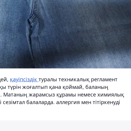
дей,
қауіпсіздік
туралы техникалық регламент
қы түрін жоғалтып қана қоймай, баланың
кін. Матаның жарамсыз құрамы немесе химиялық
 сезімтал балаларда. аллергия мен тітіркенуді