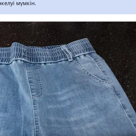
әкелуі мүмкін.