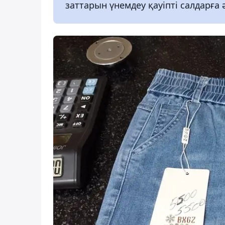
заттарын үнемдеу қауіпті салдарға 