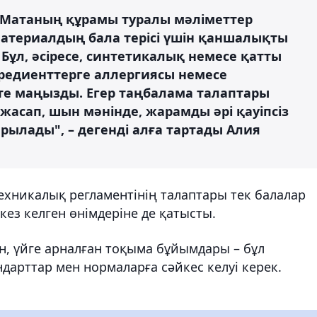
ау. Матаның құрамы туралы мәліметтер
атериалдың бала терісі үшін қаншалықты
 Бұл, әсіресе, синтетикалық немесе қатты
гредиенттерге аллергиясы немесе
өте маңызды. Егер таңбалама талаптары
жасап, шын мәнінде, жарамды әрі қауіпсіз
ырылады", – дегенді алға тартады Алия
 техникалық регламентінің талаптары тек балалар
 кез келген өнімдеріне де қатысты.
ын, үйге арналған тоқыма бұйымдары – бұл
андарттар мен нормаларға сәйкес келуі керек.