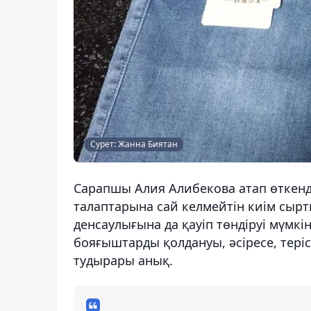
Сурет: Жанна Биятан
Сарапшы Алия Алибекова атап өткен
талаптарына сай келмейтін киім сырт
денсаулығына да қауіп төндіруі мүм
бояғыштарды қолдануы, әсіресе, терісі
тудырары анық.