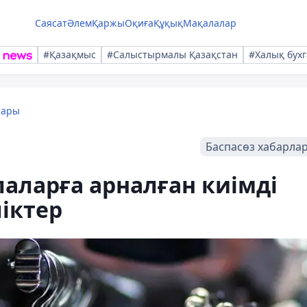
Саясат
Әлем
Қаржы
Оқиға
Құқық
Мақалалар
#Қазақмыс
#Салыстырмалы Қазақстан
#Халық бухг
лары
Баспасөз хабарла
лаларға арналған киімді
іктер