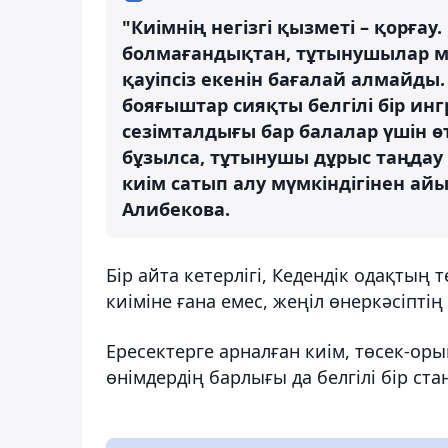
"Киімнің негізгі қызметі – қорғ
болмағандықтан, тұтынушылар м
қауіпсіз екенін бағалай алмайды.
бояғыштар сияқты белгілі бір ин
сезімталдығы бар балалар үшін 
бұзылса, тұтынушы дұрыс таңдау 
киім сатып алу мүмкіндігінен ай
Алибекова.
Бір айта кетерлігі, Кедендік одақтың
киіміне ғана емес, жеңіл өнеркәсіптің
Ересектерге арналған киім, төсек-ор
өнімдердің барлығы да белгілі бір ст