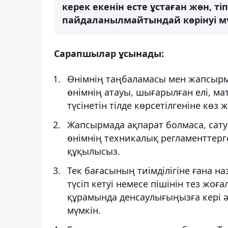
керек екенін есте ұстаған жөн, ті
пайдаланылмайтындай көрінуі мү
Сарапшылар ұсынады:
Өнімнің таңбаламасы мен жапсырма
өнімнің атауы, шығарылған елі, ма
түсінетін тілде көрсетілгеніне көз ж
Жапсырмада ақпарат болмаса, сату
өнімнің техникалық регламенттерге
құқылысыз.
Тек бағасының тиімділігіне ғана н
түсіп кетуі немесе пішінін тез жоғ
құрамында денсаулығыңызға кері ә
мүмкін.