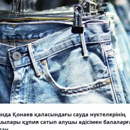
да Қонаев қаласындағы сауда нүктелерінің
шылары құпия сатып алушы әдісімен балаларғ
ған.