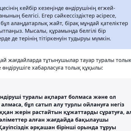
цесінің кейбір кезеңінде өндірушінің егжей-
нының белгісі. Егер сәйкессіздіктер әсіресе,
 бұл алаңдатарлық жайт, бірақ мұндай қателіктер
мытпаңыз. Мысалы, құрамында белгілі бір
де де терінің тітіркенуін тудыруы мүмкін.
дай жағдайларда тұтынушылар тауар туралы толы
е өндірушіге хабарласуға толық құқылы:
өндіруші туралы ақпарат болмаса және ол
алмаса, бұл сатып алу турлы ойлануға негіз
қан жерін растайтын құжаттарды сұратуға, а
мәліметтер алған жағдайда бақылаушы
ауіпсіздік әрқашан бірінші орында тұруы