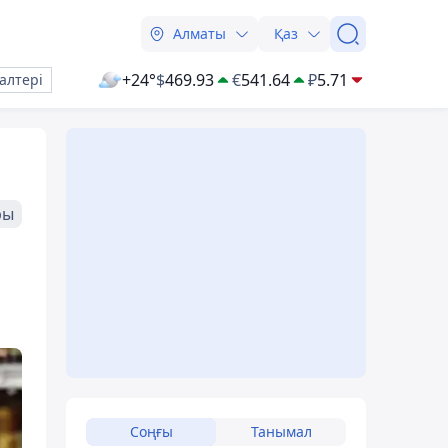
Алматы
Қаз
+24°
$
469.93
€
541.64
₽
5.71
алтері
ры
Соңғы
Танымал