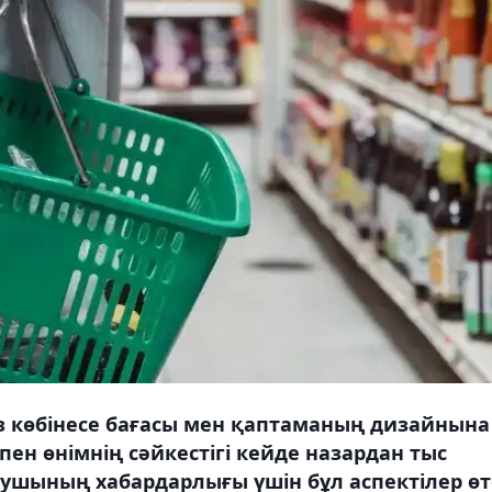
з көбінесе бағасы мен қаптаманың дизайнына
 пен өнімнің сәйкестігі кейде назардан тыс
ушының хабардарлығы үшін бұл аспектілер өт