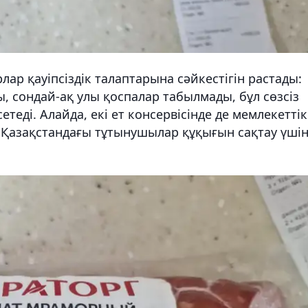
ар қауіпсіздік талаптарына сәйкестігін растады:
, сондай-ақ улы қоспалар табылмады, бұл сөзсіз
теді. Алайда, екі ет консервісінде де мемлекеттік
бұл Қазақстандағы тұтынушылар құқығын сақтау үші