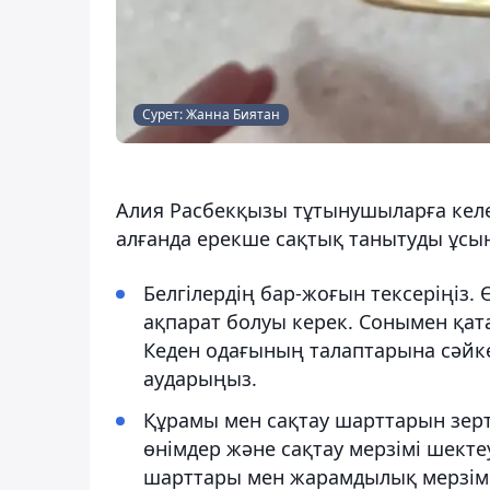
Сурет: Жанна Биятан
Алия Расбекқызы тұтынушыларға келе
алғанда ерекше сақтық танытуды ұсы
Белгілердің бар-жоғын тексеріңіз.
ақпарат болуы керек. Сонымен қата
Кеден одағының талаптарына сәйкес 
аударыңыз.
Құрамы мен сақтау шарттарын зертте
өнімдер және сақтау мерзімі шекте
шарттары мен жарамдылық мерзімін