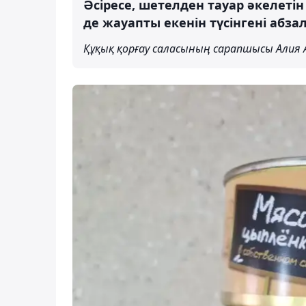
Әсіресе, шетелден тауар әкелеті
де жауапты екенін түсінгені абзал
Құқық қорғау саласының сарапшысы Алия 