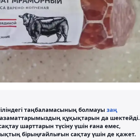
тіліндегі таңбаламасының болмауы
заң
 азаматтарымыздың құқықтарын да шектейді.
ақтау шарттарын түсіну үшін ғана емес,
ықтың бірыңғайлығын сақтау үшін де қажет.