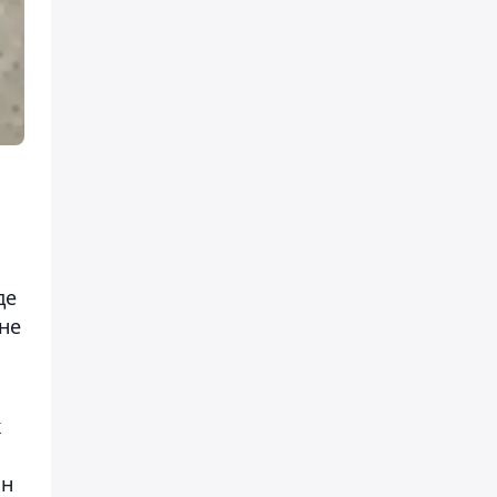
де
не
к
ын