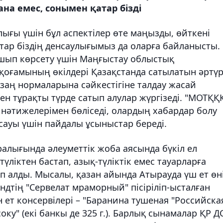
ана емес, сонымен қатар бізді
ығы үшін бұл аспектілер өте маңызды, өйткені
атар біздің денсаулығымыз да оларға байланысты.
шып көрсету үшін Маңғыстау облыстық
оғамының өкілдері Қазақстанда сатылатын әртүр
 заң нормаларына сәйкестігіне талдау жасай
н тұрақты түрде сатып алулар жүргізеді. "МОТҚҚ
нәтижелерімен бөліседі, олардың хабардар болу
асауы үшін пайдалы ұсыныстар береді.
алығында әлеуметтік жоба аясында бүкіл ел
ліктен бастап, азық-түліктік емес тауарларға
ып алды. Мысалы, қазан айында Атырауда үш ет өн
ндтің "Сервелат мраморный" пісіріліп-ысталған
 ет консервілері – "Баранина тушеная "Российска
ку" (екі банкы де 325 г.). Барлық сынамалар ҚР 