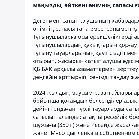
маңызды, өйткені өнімнің сапасы ғ
Дегенмен, сатып алушының хабардарл
өнімнің сапасы ғана емес, сонымен қ
Тұтынушыларға осы ерекшеліктерді а
тұтынушылардың құқықтарын қорғау қ
тұтыну тауарларының қауіпсіздігі мен
отырып, жасырын сатып алушы әдісіме
ҚБ БАҚ арқылы азаматтармен зерттеу 
деңгейін арттырып, сенімді таңдау ж
2024 жылдың маусым-қазан айлары ар
бойынша қоғамдық белсенділер азық-тү
дейінгі ондаған түрлі тауарларды сат
сатылып алынды: атақты ресейлік бре
шұжығы (330 г) және Ресейде жасалған
және "Мясо цыпленка в собственном со