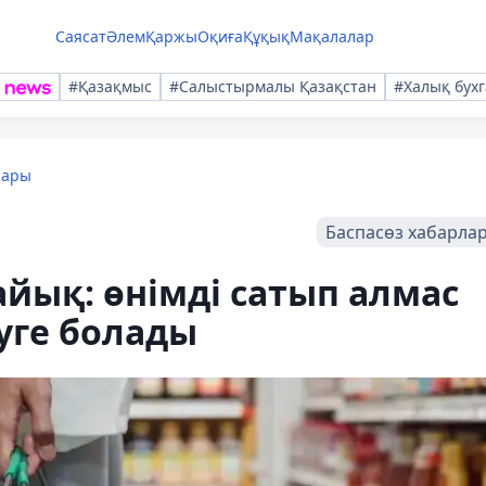
Саясат
Әлем
Қаржы
Оқиға
Құқық
Мақалалар
#Қазақмыс
#Салыстырмалы Қазақстан
#Халық бухг
лары
Баспасөз хабарла
йық: өнімді сатып алмас
уге болады