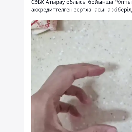
СЭБК Атырау облысы бойынша "Ұлтт
аккредиттелген зертханасына жіберілді