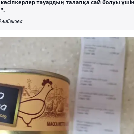
н кәсіпкерлер тауардың талапқа сай болуы үші
".
Алибекова