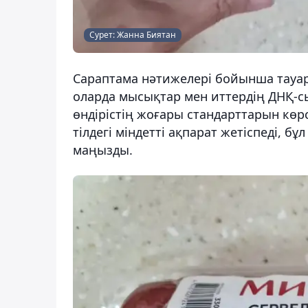
Сурет: Жанна Биятан
Сараптама нәтижелері бойынша тауарл
оларда мысықтар мен иттердің ДНҚ-сы
өндірістің жоғары стандарттарын көрсе
тілдегі міндетті ақпарат жетіспеді, 
маңызды.