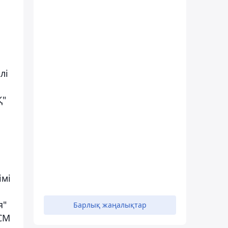
лі
Қ"
імі
я"
Барлық жаңалықтар
ДСМ