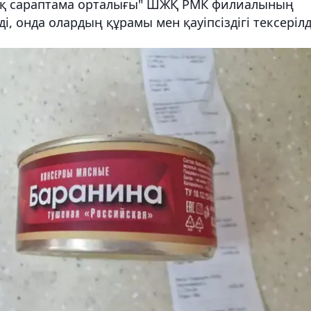
ық сараптама орталығы" ШЖҚ РМК филиалының
, онда олардың құрамы мен қауіпсіздігі тексерілд