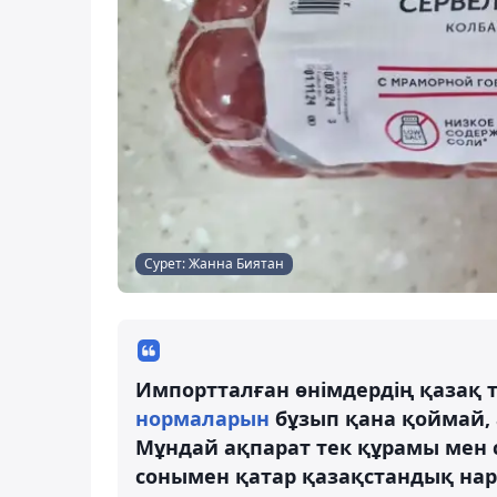
Сурет: Жанна Биятан
Импортталған өнімдердің қазақ 
нормаларын
бұзып қана қоймай,
Мұндай ақпарат тек құрамы мен с
сонымен қатар қазақстандық нар