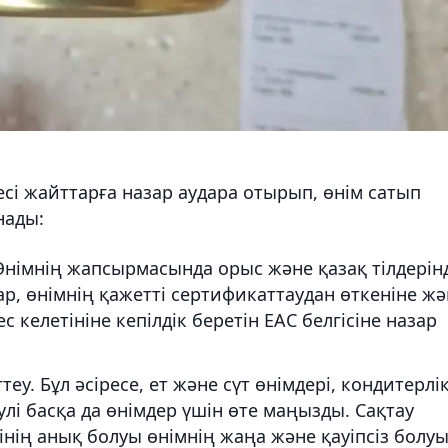
сі жайттарға назар аудара отырып, өнім сатып
нады:
 Өнімнің жапсырмасында орыс және қазақ тілдерін
р, өнімнің қажетті сертификаттаудан өткеніне жә
келетініне кепілдік беретін EAC белгісіне назар
у. Бұл әсіресе, ет және сүт өнімдері, кондитерлі
улі басқа да өнімдер үшін өте маңызды. Сақтау
ің анық болуы өнімнің жаңа және қауіпсіз болу