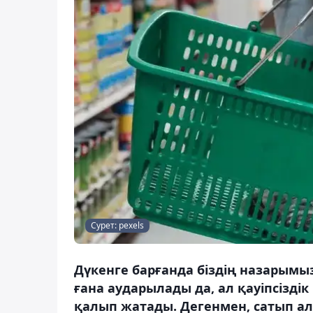
Сурет: pexels
Дүкенге барғанда біздің назарымы
ғана аударылады да, ал қауіпсіздік
қалып жатады. Дегенмен, сатып ал