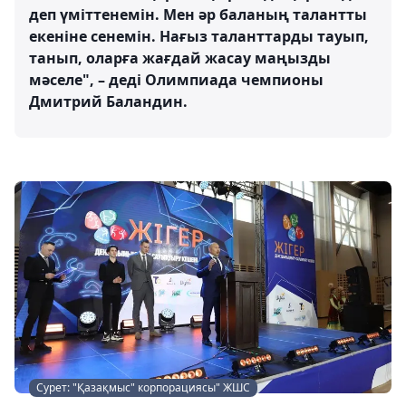
деп үміттенемін. Мен әр баланың талантты
екеніне сенемін. Нағыз таланттарды тауып,
танып, оларға жағдай жасау маңызды
мәселе", – деді Олимпиада чемпионы
Дмитрий Баландин.
Сурет: "Қазақмыс" корпорациясы" ЖШС