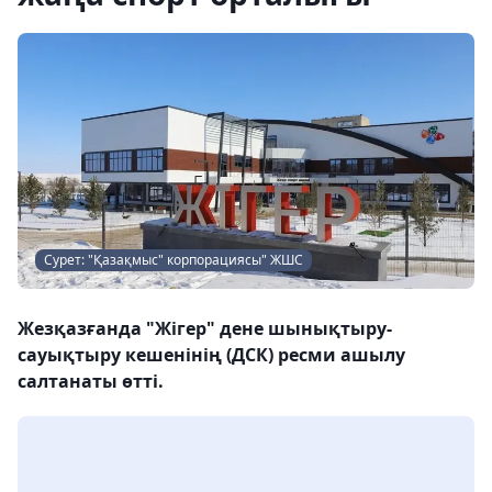
Сурет: "Қазақмыс" корпорациясы" ЖШС
Жезқазғанда "Жігер" дене шынықтыру-
сауықтыру кешенінің (ДСК) ресми ашылу
салтанаты өтті.