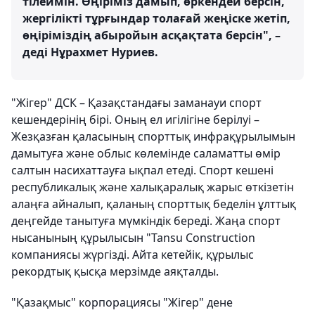
тілеймін. Өңіріміз дамып, өркендей берсін,
жергілікті тұрғындар толағай жеңіске жетіп,
өңіріміздің абыройын асқақтата берсін", –
деді Нұрахмет Нуриев.
"Жігер" ДСК – Қазақстандағы заманауи спорт
кешендерінің бірі. Оның ел игілігіне берілуі –
Жезқазған қаласының спорттық инфрақұрылымын
дамытуға және облыс көлемінде саламатты өмір
салтын насихаттауға ықпал етеді. Спорт кешені
республикалық және халықаралық жарыс өткізетін
алаңға айналып, қаланың спорттық беделін ұлттық
деңгейде танытуға мүмкіндік береді. Жаңа спорт
нысанының құрылысын "Tansu Construction
компаниясы жүргізді. Айта кетейік, құрылыс
рекордтық қысқа мерзімде аяқталды.
"Қазақмыс" корпорациясы "Жігер" дене