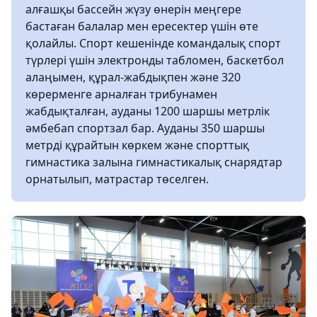
алғашқы бассейн жүзу өнерін меңгере
бастаған балалар мен ересектер үшін өте
қолайлы. Спорт кешенінде командалық спорт
түрлері үшін электронды табломен, баскетбол
алаңымен, құрал-жабдықпен және 320
көрерменге арналған трибунамен
жабдықталған, ауданы 1200 шаршы метрлік
әмбебап спортзал бар. Ауданы 350 шаршы
метрді құрайтын көркем және спорттық
гимнастика залына гимнастикалық снарядтар
орнатылып, матрастар төселген.