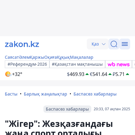
Қаз
Саясат
Әлем
Қаржы
Оқиға
Құқық
Мақалалар
#Референдум-2026
#Қазақстан мақтанышы
+32°
$
469.93
€
541.64
₽
5.71
Басты
Барлық жаңалықтар
Баспасөз хабарлары
Баспасөз хабарлары
20:33, 07 ақпан 2025
"Жігер": Жезқазғандағы
жаңа спорт орталығы