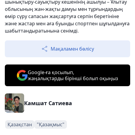
шынықтыру-сауықтыру кешенінің ашылуы – Ұлытау
облысының жан-жақты дамуы мен тұрғындардың
өмір сүру сапасын жақсартуға серпін беретініне
және жастар мен аға буынды спортпен шұғылдануға
шабыттандыратынына сенімді.
Мақаламен бөлісу
Google-ға қосылып,
жаңалықтарды бірінші болып оқыңыз
Камшат Сатиева
Қазақстан
"Қазақмыс"