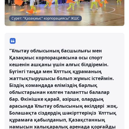
Сурет: "Қазақмыс" корпорациясы" ЖШС
"Ұлытау облысының басшылығы мен
Қазақмыс корпорациясына осы спорт
кешенін ашқаны үшін алғыс білдіремін.
Бүгінгі таңда мен Ұлттық құраманың
жаттықтырушысы болып жұмыс істеймін.
Біздің командада еліміздің барлық
облыстарынан келген талантты балалар
бар. Өкінішке қарай, әзірше, олардың
арасында Ұлытау облысының өкілдері жоқ.
Болашақта сіздердің шәкірттеріңіз Ұлттық
құрамаға қабылданып, Қазақстанның
намысын халықаралық аренада қорғайды