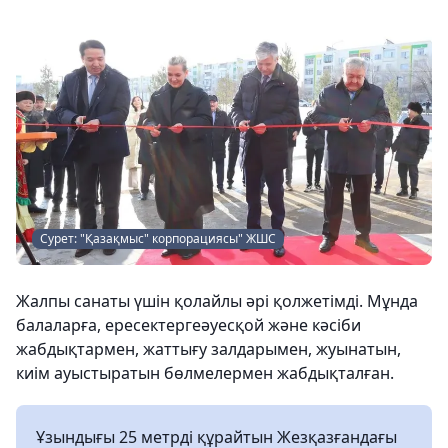
Сурет: "Қазақмыс" корпорациясы" ЖШС
Жалпы санаты үшін қолайлы әрі қолжетімді. Мұнда
балаларға, ересектергеәуесқой және кәсіби
жабдықтармен, жаттығу залдарымен, жуынатын,
киім ауыстыратын бөлмелермен жабдықталған.
Ұзындығы 25 метрді құрайтын Жезқазғандағы