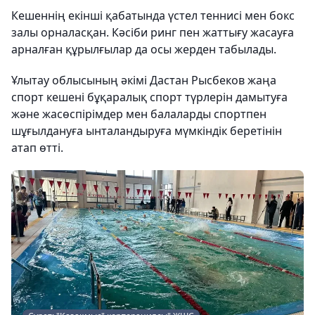
Кешеннің екінші қабатында үстел теннисі мен бокс
залы орналасқан. Кәсіби ринг пен жаттығу жасауға
арналған құрылғылар да осы жерден табылады.
Ұлытау облысының әкімі Дастан Рысбеков жаңа
спорт кешені бұқаралық спорт түрлерін дамытуға
және жасөспірімдер мен балаларды спортпен
шұғылдануға ынталандыруға мүмкіндік беретінін
атап өтті.