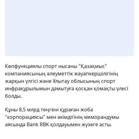
Көпфункциялы спорт нысаны "Қазақмыс"
компаниясының әлеуметтік жауапкершілігінің
жарқын үлгісі және Ұлытау облысының спорт
инфрақұрылымын дамытуға қосқан қомақты үлесі
болды.
Құны 8,5 млрд теңгені құраған жоба
"корпорациясы" мен әкімдігінің меморандумы
аясында Bank RBK қолдауымен жүзеге асты.