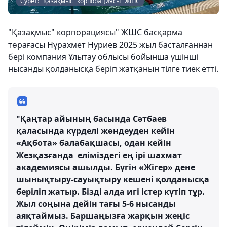
Сурет: "Қазақмыс" корпорациясы" ЖШС
"Қазақмыс" корпорациясы" ЖШС басқарма
төрағасы Нұрахмет Нуриев 2025 жыл басталғаннан
бері компания Ұлытау облысы бойынша үшінші
нысанды қолданысқа беріп жатқанын тілге тиек етті.
"Қаңтар айының басында Сәтбаев
қаласында күрделі жөндеуден кейін
«Ақбота» балабақшасы, одан кейін
Жезқазғанда еліміздегі ең ірі шахмат
академиясы ашылды. Бүгін «Жігер» дене
шынықтыру-сауықтыру кешені қолданысқа
беріліп жатыр. Бізді алда игі істер күтіп тұр.
Жыл соңына дейін тағы 5-6 нысанды
аяқтаймыз. Баршаңызға жарқын жеңіс