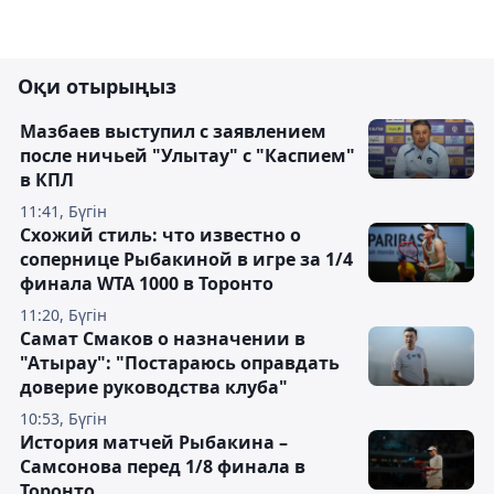
Оқи отырыңыз
Мазбаев выступил с заявлением
после ничьей "Улытау" с "Каспием"
в КПЛ
11:41, Бүгін
Схожий стиль: что известно о
сопернице Рыбакиной в игре за 1/4
финала WTA 1000 в Торонто
11:20, Бүгін
Самат Смаков о назначении в
"Атырау": "Постараюсь оправдать
доверие руководства клуба"
10:53, Бүгін
История матчей Рыбакина –
Самсонова перед 1/8 финала в
Торонто