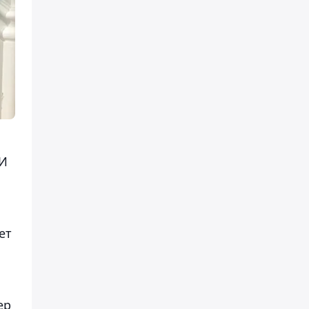
ЖИ
ет
ер