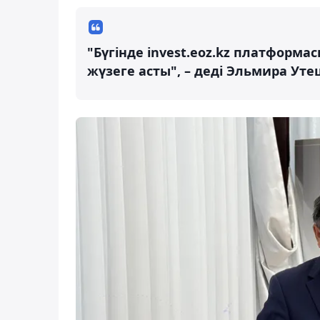
"Бүгінде invest.eoz.kz платформа
жүзеге асты", – деді Эльмира Уте