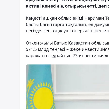
активі кеңесінің отырысы өтті, деп
Кеңесті ашқан облыс әкімі Нариман
басты бағыттарға тоқталып, ел даму
негізделген, өңдеуші өнеркәсіп пен и
Өткен жылы Батыс Қазақстан облысын
571,5 млрд теңгесі – жеке инвестиция
қаражатты құрайтын 73 инвестициялы