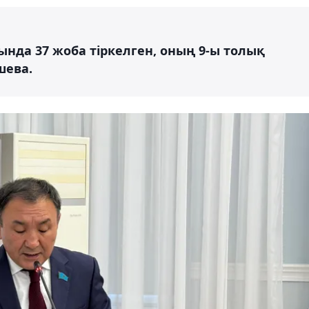
сында 37 жоба тіркелген, оның 9-ы толық
шева.