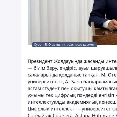
Сурет: БҚО әкімдігінің баспасөз қызметі
Президент Жолдауында жасанды инте
— білім беру, өндіріс, ауыл шаруашыл
салаларында қолданыс тапқан. М. Өт
университеттің AI-Sana бағдарламасы
астам студент пен оқытушы қамтылған
ұжымы тек цифрлық пәндерді енгізіп 
интеллектуалды академиялық кеңесші м
Цифрлық интеллект — университет ф
Сондай-ақ Coursera, Astana Hub жән