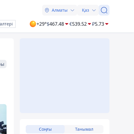
Алматы
Қаз
+29°
$
467.48
€
539.52
₽
5.73
алтері
ры
Соңғы
Танымал