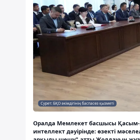
Сурет: БҚО әкімдігінің баспасөз қызметі
Оралда Мемлекет басшысы Қасым-
интеллект дәуірінде: өзекті мәсел
арқылы шешу" атты Жолдауын жүзе