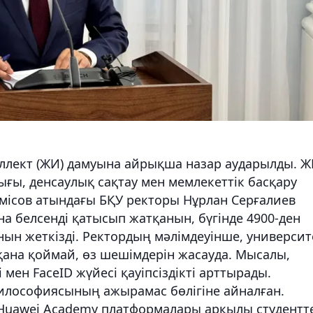
ллект (ЖИ) дамуына айрықша назар аударылды. 
ығы, денсаулық сақтау мен мемлекеттік басқару
емісов атындағы БҚУ ректоры Нұрлан Серғалиев
на белсенді қатысып жатқанын, бүгінде 4900-ден
ын жеткізді. Ректордың мәлімдеуінше, университ
қана қоймай, өз шешімдерін жасауда. Мысалы,
ен FaceID жүйесі қауіпсіздікті арттырады.
илософиясының ажырамас бөлігіне айналған.
е Huawei Academy платформалары арқылы студентт