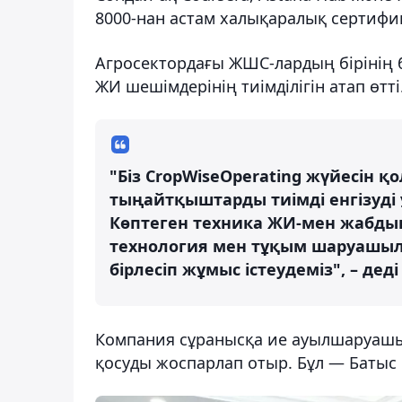
8000-нан астам халықаралық сертифик
Агросектордағы ЖШС-лардың бірінің
ЖИ шешімдерінің тиімділігін атап өтті
"Біз CropWiseOperating жүйесін қ
тыңайтқыштарды тиімді енгізуді 
Көптеген техника ЖИ-мен жабдық
технология мен тұқым шаруашы
бірлесіп жұмыс істеудеміз", – деді
Компания сұранысқа ие ауылшаруашы
қосуды жоспарлап отыр. Бұл — Батыс ө