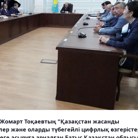
Жомарт Тоқаевтың "Қазақстан жасанды
елер және оларды түбегейлі цифрлық өзгерісте
ге асыруға арналған Батыс Қазақстан облыс