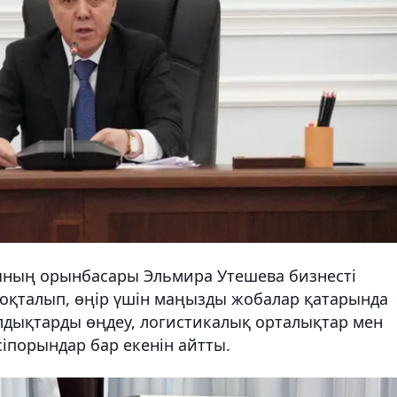
ының орынбасары Эльмира Утешева бизнесті
оқталып, өңір үшін маңызды жобалар қатарында
алдықтарды өңдеу, логистикалық орталықтар мен
іпорындар бар екенін айтты.