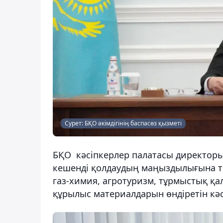
Сурет: БҚО әкімдігінің баспасөз қызметі
БҚО кәсіпкерлер палатасы директор
кешенді қолдаудың маңыздылығына т
газ-химия, агротуризм, тұрмыстық қ
құрылыс материалдарын өндіретін кәс