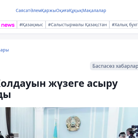
Саясат
Әлем
Қаржы
Оқиға
Құқық
Мақалалар
#Қазақмыс
#Салыстырмалы Қазақстан
#Халық бухг
лары
Баспасөз хабарла
Жолдауын жүзеге асыру
ды