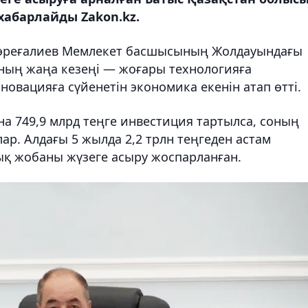
 хабарлайды Zakon.kz.
 Төреғалиев Мемлекет басшысының Жолдауындағы
ының жаңа кезеңі — жоғары технологияға
нновацияға сүйенетін экономика екенін атап өтті.
а 749,9 млрд теңге инвестиция тартылса, соның
лар. Алдағы 5 жылда 2,2 трлн теңгеден астам
қ жобаны жүзеге асыру жоспарланған.