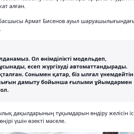
ат алған.
 басшысы Армат Бисенов ауыл шаруашылығындағ
.
олданамыз. Ол өнімділікті модельдеп,
ұсынады, есеп жүргізуді автоматтандырады.
талған. Сонымен қатар, біз ылғал үнемдейтін
лығын дамыту бойынша ғылыми ұйымдармен
 ол.
лық дақылдарының тұқымдарын өндіру желісін іс
ңірі үшін өзекті мәселе.