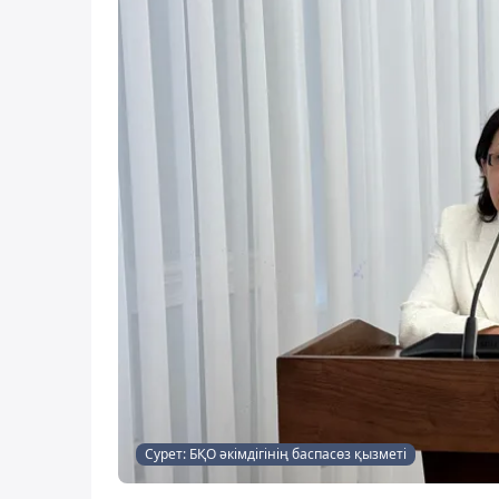
Сурет: БҚО әкімдігінің баспасөз қызметі