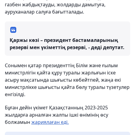
газбен жабдықтауды, жолдарды дамытуға,
ауруханалар салуға бағытталады.
Қаржы көзі – президент бастамаларының
резерві мен үкіметтің резерві, - деді депутат.
Сонымен қатар президенттің Білім және ғылым
министрлігін қайта құру туралы жарлығын іске
асыру мақсатында шығысты көбейтпей, жаңа екі
министрлікке шығысты қайта бөлу туралы түзетулер
енгізілді.
Бұған дейін үкімет Қазақстанның 2023-2025
жылдарға арналған жалпы ішкі өнімінің өсу
болжамын
жариялаған еді.