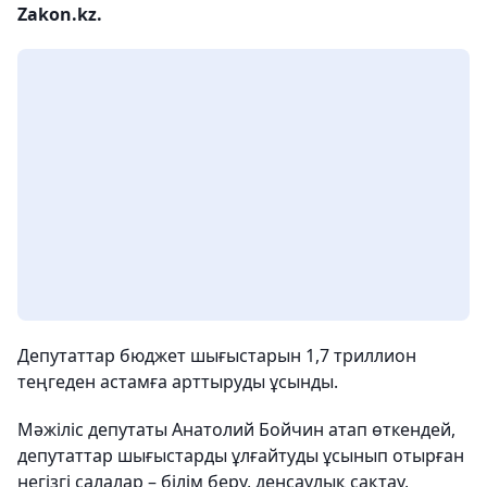
Zakon.kz.
Депутаттар бюджет шығыстарын 1,7 триллион
теңгеден астамға арттыруды ұсынды.
Мәжіліс депутаты Анатолий Бойчин атап өткендей,
депутаттар шығыстарды ұлғайтуды ұсынып отырған
негізгі салалар – білім беру, денсаулық сақтау,