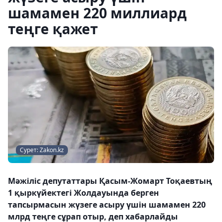
шамамен 220 миллиард
теңге қажет
Сурет: Zakon.kz
Мәжіліс депутаттары Қасым-Жомарт Тоқаевтың
1 қыркүйектегі Жолдауында берген
тапсырмасын жүзеге асыру үшін шамамен 220
млрд теңге сұрап отыр, деп хабарлайды