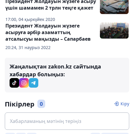
Президент Жолдауын жүзеге асыру
үшін шамамен 2 трлн теңге қажет
17:00, 04 қыркүйек 2020
Президент Жолдауын жүзеге
асыруға әрбір азаматтың
атсалысуы маңызды – Сапарбаев
20:24, 31 наурыз 2022
Жаңалықтан zakon.kz сайтында
хабардар болыңыз:
Пікірлер
0
Кіру