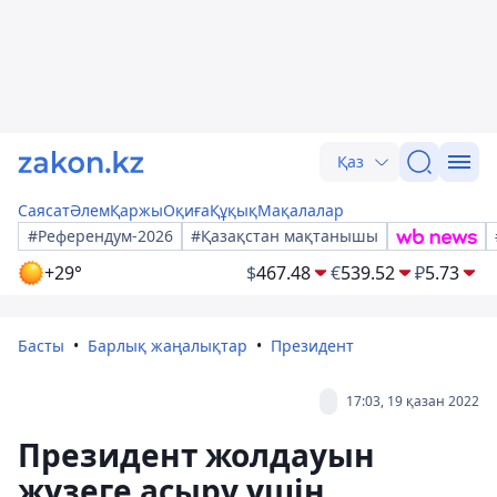
Қаз
Саясат
Әлем
Қаржы
Оқиға
Құқық
Мақалалар
#Референдум-2026
#Қазақстан мақтанышы
+29°
$
467.48
€
539.52
₽
5.73
Басты
Барлық жаңалықтар
Президент
17:03, 19 қазан 2022
Президент жолдауын
жүзеге асыру үшін