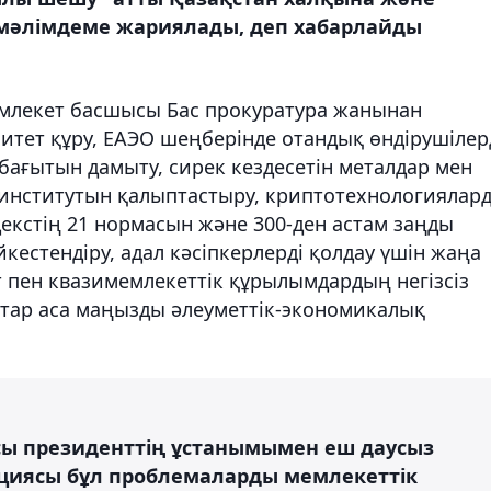
мәлімдеме жариялады, деп хабарлайды
емлекет басшысы Бас прокуратура жанынан
итет құру, ЕАЭО шеңберінде отандық өндірушілер
бағытын дамыту, сирек кездесетін металдар мен
 институтын қалыптастыру, криптотехнологиялар
екстің 21 нормасын және 300-ден астам заңды
йкестендіру, адал кәсіпкерлерді қолдау үшін жаңа
т пен квазимемлекеттік құрылымдардың негізсіз
атар аса маңызды әлеуметтік-экономикалық
сы президенттің ұстанымымен еш даусыз
акциясы бұл проблемаларды мемлекеттік