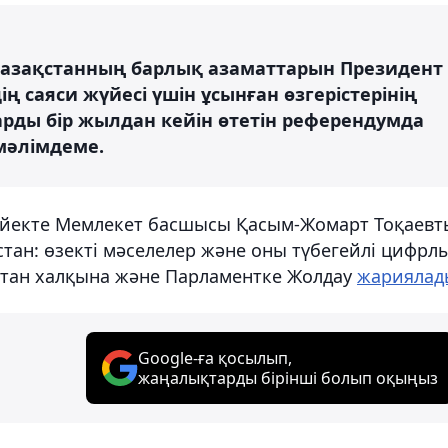
азақстанның барлық азаматтарын Президент
 саяси жүйесі үшін ұсынған өзгерістерінің
арды бір жылдан кейін өтетін референдумда
мәлімдеме.
ркүйекте Мемлекет басшысы Қасым-Жомарт Тоқаев
стан: өзекті мәселелер және оны түбегейлі цифрл
стан халқына және Парламентке Жолдау
жариялад
Google-ға қосылып,
жаңалықтарды бірінші болып оқыңыз