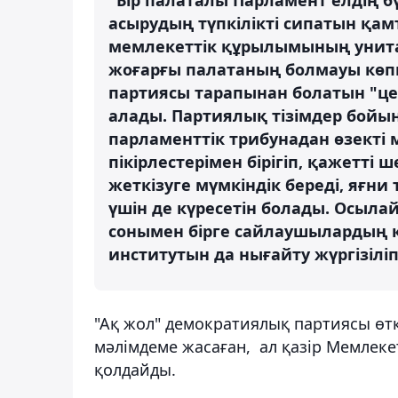
асырудың түпкілікті сипатын қа
мемлекеттік құрылымының унитар
жоғарғы палатаның болмауы көпп
партиясы тарапынан болатын "цен
алады. Партиялық тізімдер бойы
парламенттік трибунадан өзекті 
пікірлестерімен бірігіп, қажетт
жеткізуге мүмкіндік береді, яғни
үшін де күресетін болады. Осыла
сонымен бірге сайлаушылардың кө
институтын да нығайту жүргізіліп
"Ақ жол" демократиялық партиясы өт
мәлімдеме жасаған, ал қазір Мемлек
қолдайды.