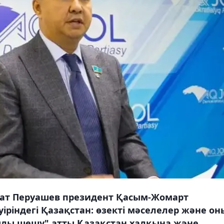
зат Перуашев президент Қасым-Жомарт
ріндегі Қазақстан: өзекті мәселелер және он
қылы шешу" атты Қазақстан халқына және