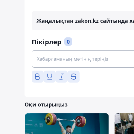
Жаңалықтан zakon.kz сайтында х
Пікірлер
0
Оқи отырыңыз