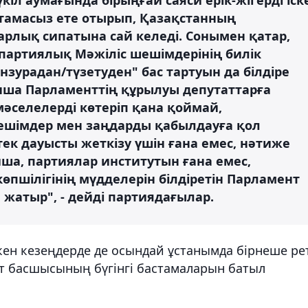
мтамасыз ете отырып, Қазақстанның
лық сипатына сай келеді. Сонымен қатар,
артиялық Мәжіліс шешімдерінің билік
зурадан/түзетуден" бас тартуын да білдіре
нша Парламенттің құрылуы депутаттарға
мәселелерді көтеріп қана қоймай,
і шешімдер мен заңдарды қабылдауға қол
 тек дауысты жеткізу үшін ғана емес, нәтиже
йша, партиялар институтын ғана емес,
пшілігінің мүдделерін білдіретін Парламент
 жатыр", - дейді партиядағылар.
кен кезеңдерде де осындай ұстанымда бірнеше ре
ет басшысының бүгінгі бастамаларын батыл