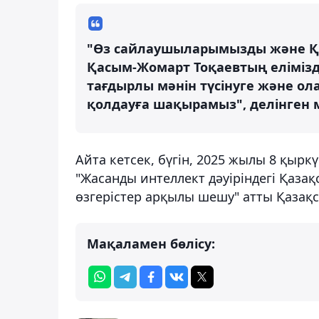
"Өз сайлаушыларымызды және Қ
Қасым-Жомарт Тоқаевтың еліміздің
тағдырлы мәнін түсінуге және ол
қолдауға шақырамыз", делінген 
Айта кетсек, бүгін, 2025 жылы 8 қы
"Жасанды интеллект дәуіріндегі Қазақ
өзгерістер арқылы шешу" атты Қазақ
Мақаламен бөлісу: