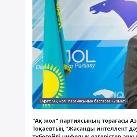
Сурет: "Ақ жол" партиясының баспасөз қызметі
"Ақ жол" партиясының төрағасы А
Тоқаевтың "Жасанды интеллект дәуі
түбегейлі цифрлық өзгерістер ар