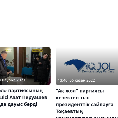
19 наурыз 2023
13:40, 06 қазан 2022
ол» партиясының
"Ақ жол" партиясы
ісі Азат Перуашев
кезектен тыс
да дауыс берді
президенттік сайлауға
Тоқаевтың