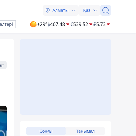
Алматы
Қаз
+29°
$
467.48
€
539.52
₽
5.73
алтері
ат
Соңғы
Танымал