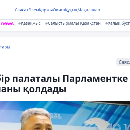
Саясат
Әлем
Қаржы
Оқиға
Құқық
Мақалалар
#Қазақмыс
#Салыстырмалы Қазақстан
#Халық бухг
қтары
Саяс
бір палаталы Парламентке
маны қолдады