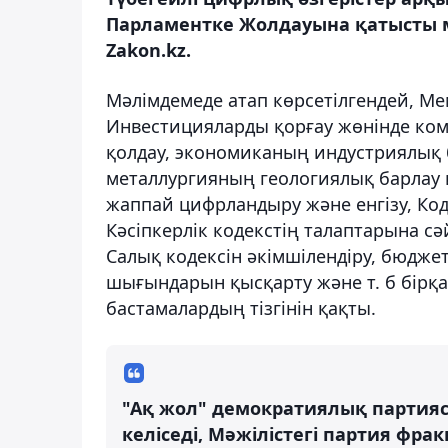
Парламентке Жолдауына қатысты 
Zakon.kz.
Мәлімдемеде атап көрсетілгендей, М
Инвестицияларды қорғау жөнінде ком
қолдау, экономиканың индустриялық 
металлургияның геологиялық барлау
жаппай цифрландыру және енгізу, Код
Кәсіпкерлік кодекстің талаптарына сә
Салық кодексін әкімшілендіру, бюдже
шығындарын қысқарту және т. б бірқ
бастамалардың тізгінін қақты.
"Ақ жол" демократиялық партия
келіседі, Мәжілістегі партия фр