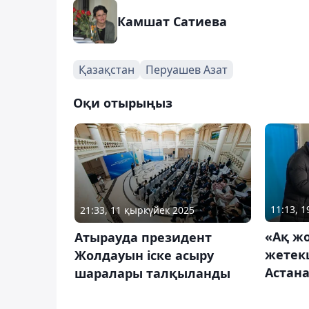
Камшат Сатиева
Қазақстан
Перуашев Азат
Оқи отырыңыз
11:13, 
21:33, 11 қыркүйек 2025
«Ақ ж
Атырауда президент
жетекш
Жолдауын іске асыру
Астана
шаралары талқыланды