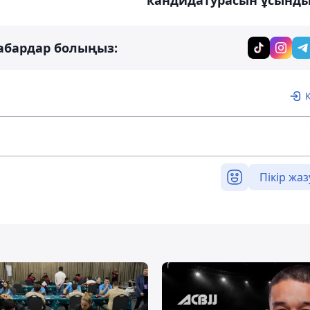
кандидатурасын ұсынд
абардар болыңыз:
Пікір жаз