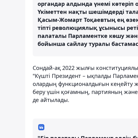
органдар алдында үнемі көтеріп 
Үкіметтен нақты шешімдерді тала
Қасым-Жомарт Тоқаевтың ең өзек
тіпті революциялық ұсынысы рет
палаталы Парламентке көшу және
бойынша сайлау туралы бастамас
Сондай-ақ 2022 жылғы конституциял
"Күшті Президент – ықпалды Парламен
олардың функционалдығын кеңейту жә
беру үшін қоғамның, партияның және 
де айтылады.
"Бір палаталы Парламент елдің бү