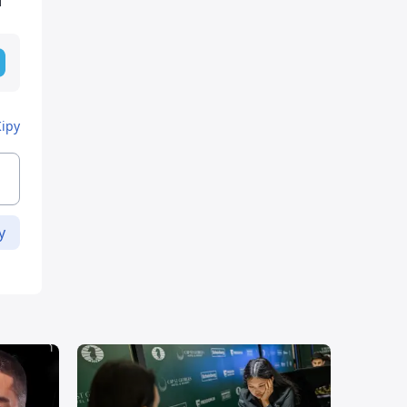
ы
Кіру
у