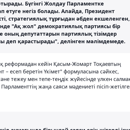
отырады. Бүгінгі Жолдау Парламентке
п етуге негіз болады. Алайда, Президент
ті, стратегиялық тұрғыдан әбден екшеленген,
інде "Ақ жол" демократиялық партиясы бір
 оның депутаттарын партиялық тізімдер
ы деп қарастырады", делінген мәлімдемеде.
ық реформадан кейін Қасым-Жомарт Тоқаевтың
т – есеп беретін Үкімет" формуласына сәйкес,
не тежеу мен тепе-теңдік жүйесінде үлкен салма
Парламенттің жаңа саяси мәдениеті пісіп-жетілге
кіл аумағында бірыңғай саяси ерік-жігерді іск