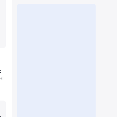
қ
ні
е