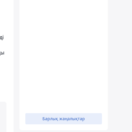
ді
ды
Барлық жаңалықтар