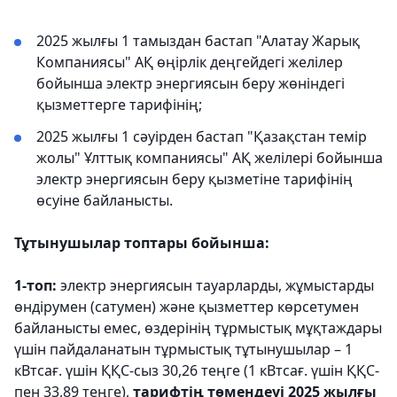
2025 жылғы 1 тамыздан бастап "Алатау Жарық
Компаниясы" АҚ өңірлік деңгейдегі желілер
бойынша электр энергиясын беру жөніндегі
қызметтерге тарифінің;
2025 жылғы 1 сәуірден бастап "Қазақстан темір
жолы" Ұлттық компаниясы" АҚ желілері бойынша
электр энергиясын беру қызметіне тарифінің
өсуіне байланысты.
Тұтынушылар топтары бойынша:
1-топ:
электр энергиясын тауарларды, жұмыстарды
өндірумен (сатумен) және қызметтер көрсетумен
байланысты емес, өздерінің тұрмыстық мұқтаждары
үшін пайдаланатын тұрмыстық тұтынушылар – 1
кВтсағ. үшін ҚҚС-сыз 30,26 теңге (1 кВтсағ. үшін ҚҚС-
пен 33,89 теңге),
тарифтің төмендеуі 2025 жылғы