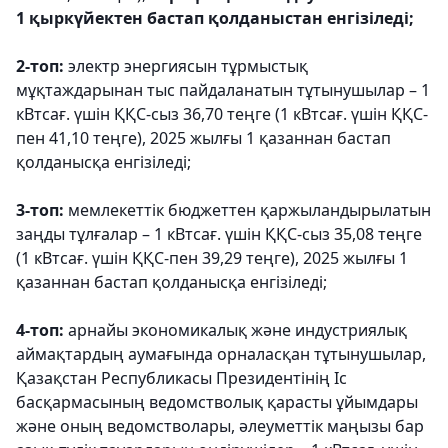
1 қыркүйектен бастап қолданыстан енгізіледі;
2-топ:
электр энергиясын тұрмыстық
мұқтаждарынан тыс пайдаланатын тұтынушылар – 1
кВтсағ. үшін ҚҚС-сыз 36,70 теңге (1 кВтсағ. үшін ҚҚС-
пен 41,10 теңге), 2025 жылғы 1 қазаннан бастап
қолданысқа енгізіледі;
3-топ:
мемлекеттік бюджеттен қаржыландырылатын
заңды тұлғалар – 1 кВтсағ. үшін ҚҚС-сыз 35,08 теңге
(1 кВтсағ. үшін ҚҚС-пен 39,29 теңге), 2025 жылғы 1
қазаннан бастап қолданысқа енгізіледі;
4-топ:
арнайы экономикалық және индустриялық
аймақтардың аумағында орналасқан тұтынушылар,
Қазақстан Республикасы Президентінің Іс
басқармасының ведомстволық қарасты ұйымдары
және оның ведомстволары, әлеуметтік маңызы бар