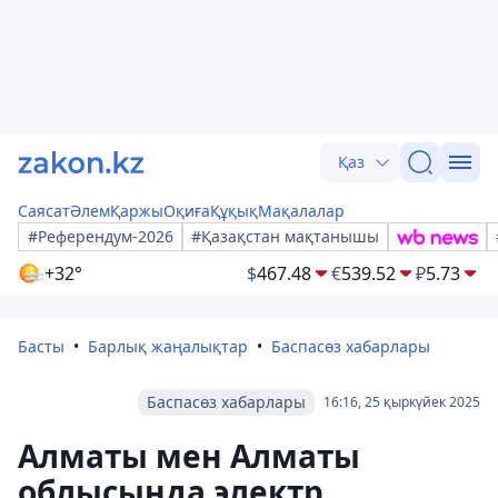
Қаз
Саясат
Әлем
Қаржы
Оқиға
Құқық
Мақалалар
#Референдум-2026
#Қазақстан мақтанышы
+32°
$
467.48
€
539.52
₽
5.73
Басты
Барлық жаңалықтар
Баспасөз хабарлары
Баспасөз хабарлары
16:16, 25 қыркүйек 2025
Алматы мен Алматы
облысында электр