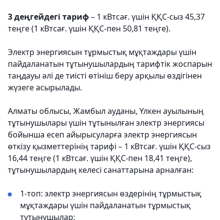
3 деңгейдегі тариф
– 1 кВтсағ. үшін ҚҚС-сыз 45,37
теңге (1 кВтсағ. үшін ҚҚС-пен 50,81 теңге).
Электр энергиясын тұрмыстық мұқтаждары үшін
пайдаланатын тұтынушылардың тарифтік жоспарын
таңдауы әлі де тиісті өтініш беру арқылы өздігінен
жүзеге асырылады.
Алматы облысы, Жамбыл ауданы, Үлкен ауылының
тұтынушылары үшін тұтынылған электр энергиясы
бойынша есеп айырысуларға электр энергиясын
өткізу қызметтерінің тарифі – 1 кВтсағ. үшін ҚҚС-сыз
16,44 теңге (1 кВтсағ. үшін ҚҚС-пен 18,41 теңге),
тұтынушылардың келесі санаттарына арналған:
1-топ: электр энергиясын өздерінің тұрмыстық
мұқтаждары үшін пайдаланатын тұрмыстық
тұтынушылар;