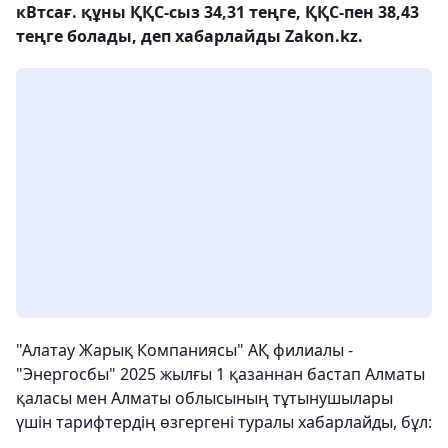
кВтсағ. құны ҚҚС-сыз 34,31 теңге, ҚҚС-пен 38,43
теңге болады, деп хабарлайды Zakon.kz.
"Алатау Жарық Компаниясы" АҚ филиалы -
"Энергосбы" 2025 жылғы 1 қазаннан бастап Алматы
қаласы мен Алматы облысының тұтынушылары
үшін тарифтердің өзгергені туралы хабарлайды, бұл: