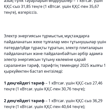
азық-түлік тауарларын өндірушілер – 1 кВтсағ. үшін
ҚҚС-сыз 31,85 теңге (1 кВтсағ. үшін ҚҚС-пен 35,67
теңге), өзгеріссіз.
Электр энергиясын тұрмыстық мұқтаждарға
пайдаланатын жеке тұлғалар мен тұтынушылар үшін
пәтерде/үйде тұрақты тұратын, электр плиталарын
пайдаланатын және пайдаланбайтын әрбір адамға
электр энергиясын тұтыну көлеміне қарай
сараланған тариф, тарифтің төмендеуі 2025 жылғы 1
қыркүйектен бастап енгізіледі:
1 деңгейдегі тариф
– 1 кВтсағ. үшін ҚҚС-сыз 27,46
теңге (1 кВтсағ. үшін ҚҚС-пен 30,76 теңге);
2 деңгейдегі тариф
– 1 кВтсағ. үшін ҚҚС-сыз 36,29
теңге (1 кВтсағ. үшін ҚҚС-пен 40,64 теңге);