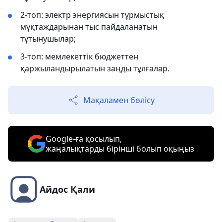
2-топ: электр энергиясын тұрмыстық
мұқтаждарынан тыс пайдаланатын
тұтынушылар;
3-топ: мемлекеттік бюджеттен
қаржыландырылатын заңды тұлғалар.
Мақаламен бөлісу
Google-ға қосылып,
жаңалықтарды бірінші болып оқыңыз
Айдос Қали