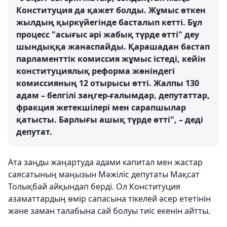
Конституция да қажет болды. Жұмыс өткен
жылдың қыркүйегінде басталып кетті. Бұл
процесс "асығыс әрі жабық түрде өтті" деу
шындыққа жанаспайды. Қарашадан бастап
парламенттік комиссия жұмыс істеді, кейін
конституциялық реформа жөніндегі
комиссияның 12 отырысы өтті. Жалпы 130
адам – белгілі заңгер-ғалымдар, депутаттар,
фракция жетекшілері мен сарапшылар
қатысты. Барлығы ашық түрде өтті", – деді
депутат.
Ата заңды жаңартуда адами капитал мен жастар
саясатының маңызын Мәжіліс депутаты Мақсат
Толықбай айқындап берді. Ол Конституция
азаматтардың өмір сапасына тікелей әсер ететінін
және заман талабына сай болуы тиіс екенін айтты.