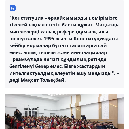
"Конституция – әрқайсымыздың өмірімізге
тікелей ықпал ететін басты құжат. Маңызды
мәселелерді халық референдум арқылы
шешуі қажет. 1995 жылғы Конституциядағы
кейбір нормалар бүгінгі талаптарға сай
емес. Білім, ғылым және инновациялар
Преамбулада негізгі құндылық ретінде
белгіленуі бекер емес. Бізге жастардың
интеллектуалдық әлеуетін ашу маңызды", –
деді Мақсат Толықбай.