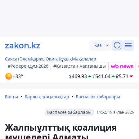
Қаз
Саясат
Әлем
Қаржы
Оқиға
Құқық
Мақалалар
#Референдум-2026
#Қазақстан мақтанышы
+33°
$
469.93
€
541.64
₽
5.71
Басты
Барлық жаңалықтар
Баспасөз хабарлары
Баспасөз хабарлары
14:52, 19 ақпан 2026
Жалпыұлттық коалиция
мүшелері Алматы