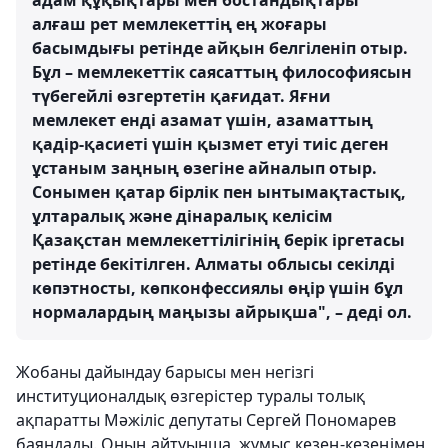
адам құқықтары мен бостандықтары
алғаш рет мемлекеттің ең жоғары
басымдығы ретінде айқын белгіленіп отыр.
Бұл – мемлекеттік саясаттың философиясын
түбегейлі өзгертетін қағидат. Яғни
мемлекет енді азамат үшін, азаматтың
қадір-қасиеті үшін қызмет етуі тиіс деген
ұстаным заңның өзегіне айналып отыр.
Сонымен қатар бірлік пен ынтымақтастық,
ұлтаралық және дінаралық келісім
Қазақстан мемлекеттілігінің берік іргетасы
ретінде бекітілген. Алматы облысы секілді
көпэтносты, көпконфессиялы өңір үшін бұл
нормалардың маңызы айрықша", – деді ол.
Жобаны дайындау барысы мен негізгі
институционалдық өзгерістер туралы толық
ақпаратты Мәжіліс депутаты Сергей Пономарев
баяндады. Оның айтуынша, жұмыс кезең-кезеңімен