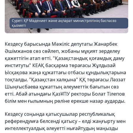
Сурет: ҚР Мәдениет және ақпарат министрлігінің баспасөз
қызметі
Кездесу барысында Мәжіліс депутаты Жанарбек
Әшімжанов сөз сөйлеп, жобаны мұқият зерделеу
қажеттігін атап өтті. "Қазақстандық қоғамдық даму
институты" КЕАҚ басқарма төрағасы Жұлдызай
Ысқақова жаңа құжаттағы отбасы құндылықтарына
тоқталды. "Қазақстан халқына" ҚҚ төрағасы Ләззат
Шыңғысбаева құжаттың әлеуметтік бағытын сөз
етті. Абай атындағы ҚазҰПУ ректоры Болат Тілепов
білім мен ғылымның рөліне ерекше назар аударды.
Кездесу соңында қатысушылар республикалық
референдумға белсенді қатысу – елді жаңғырту мен
интеллектуалдық әлеуетті нығайтудың маңызды