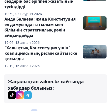
сөздерін бас әріппен жазатынын
түсіндірді
10:59, 03 наурыз 2026
Аида Балаева: жаңа Конституция
ел дамуындағы ғылым мен
білімнің стратегиялық рөлін
айқындайды
19:06, 13 ақпан 2026
"Халықтық Конституция үшін"
коалициясының ресми сайты іске
қосылды
12:19, 16 ақпан 2026
Жаңалықтан zakon.kz сайтында
хабардар болыңыз: