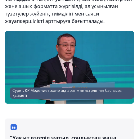
және ашық форматта жүргізілді, ал ұсынылған
түзетулер жүйенің тиімділігі мен саяси
жауапкершілікті арттыруға бағытталады.
Сурет: ҚР Мәдениет және ақпарат министрлігінің баспасөз
қызметі
"Уақыт өзгеріп жатыр, сондықтан жаңа