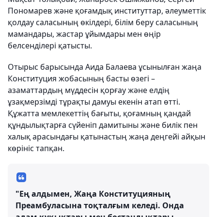
Пономарев және қоғамдық институттар, әлеуметтік
қолдау саласының өкілдері, білім беру саласының
мамандары, жастар ұйымдары мен өңір
белсенділері қатысты.
Отырыс барысында Аида Балаева ұсынылған жаңа
Конституция жобасының басты өзегі –
азаматтардың мүддесін қорғау және елдің
ұзақмерзімді тұрақты дамуы екенін атап өтті.
Құжатта мемлекеттің бағыты, қоғамның қандай
құндылықтарға сүйеніп дамитыны және билік пен
халық арасындағы қатынастың жаңа деңгейі айқын
көрініс тапқан.
"Ең алдымен, Жаңа Конституцияның
Преамбуласына тоқталғым келеді. Онда