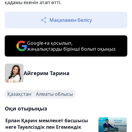
қадамы екенін атап өтті.
Мақаламен бөлісу
Google-ға қосылып,
жаңалықтарды бірінші болып оқыңыз
Айгерим Тарина
Қазақстан
Алматы облысы
Оқи отырыңыз
Ерлан Қарин мемлекет басшысы
неге Тәуелсіздік пен Егемендік