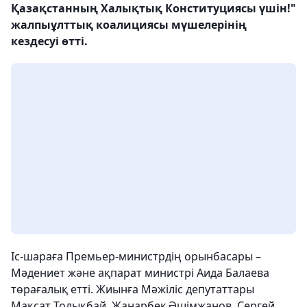
Қазақстанның Халықтық Конституциясы үшін!"
жалпыұлттық коалициясы мүшелерінің
кездесуі өтті.
Іс-шараға Премьер-министрдің орынбасары –
Мәдениет және ақпарат министрі Аида Балаева
төрағалық етті. Жиынға Мәжіліс депутаттары
Мақсат Толықбай, Жанарбек Әшімжанов, Сергей