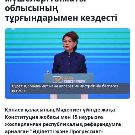
облысының
тұрғындарымен кездесті
Сурет: ҚР Мәдениет және ақпарат министрлігінің баспасөз
қызметі
Қонаев қаласының Мәдениет үйінде жаңа
Конституция жобасы мен 15 наурызға
жоспарланған республикалық референдумға
арналған "Әділетті және Прогрессивті