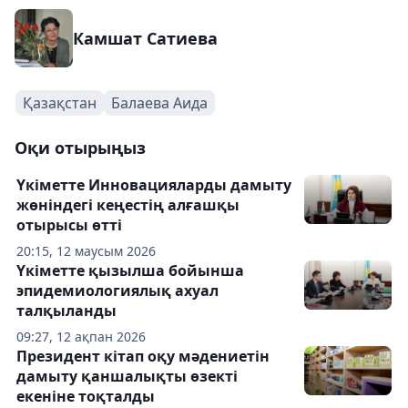
Камшат Сатиева
Қазақстан
Балаева Аида
Оқи отырыңыз
Үкіметте Инновацияларды дамыту
жөніндегі кеңестің алғашқы
отырысы өтті
20:15, 12 маусым 2026
Үкіметте қызылша бойынша
эпидемиологиялық ахуал
талқыланды
09:27, 12 ақпан 2026
Президент кітап оқу мәдениетін
дамыту қаншалықты өзекті
екеніне тоқталды