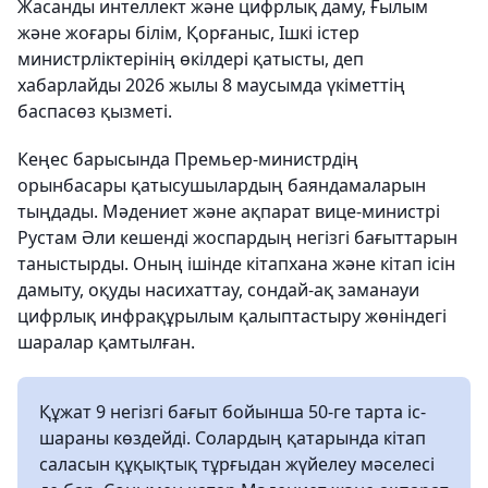
Жасанды интеллект және цифрлық даму, Ғылым
және жоғары білім, Қорғаныс, Ішкі істер
министрліктерінің өкілдері қатысты, деп
хабарлайды 2026 жылы 8 маусымда үкіметтің
баспасөз қызметі.
Кеңес барысында Премьер-министрдің
орынбасары қатысушылардың баяндамаларын
тыңдады. Мәдениет және ақпарат вице-министрі
Рустам Әли кешенді жоспардың негізгі бағыттарын
таныстырды. Оның ішінде кітапхана және кітап ісін
дамыту, оқуды насихаттау, сондай-ақ заманауи
цифрлық инфрақұрылым қалыптастыру жөніндегі
шаралар қамтылған.
Құжат 9 негізгі бағыт бойынша 50-ге тарта іс-
шараны көздейді. Солардың қатарында кітап
саласын құқықтық тұрғыдан жүйелеу мәселесі