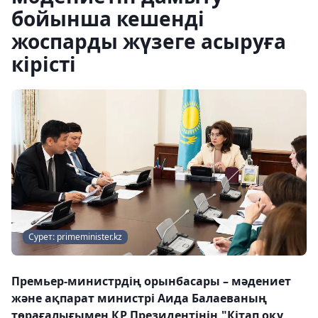
бойынша кешенді
жоспарды жүзеге асыруға
кірісті
Сурет: primeminister.kz
Премьер-министрдің орынбасары – мәдениет
және ақпарат министрі Аида Балаеваның
төрағалығымен ҚР Президентінің "Кітап оқу