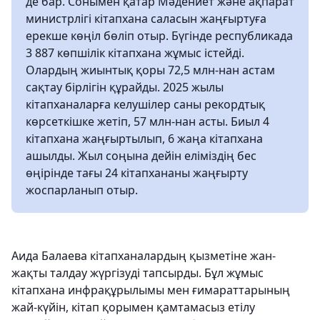
де бар. Сонымен қатар Мәдениет және ақпарат
министрлігі кітапхана саласын жаңғыртуға
ерекше көңіл бөліп отыр. Бүгінде республикада
3 887 көпшілік кітапхана жұмыс істейді.
Олардың жиынтық қоры 72,5 млн-нан астам
сақтау бірлігін құрайды. 2025 жылы
кітапханаларға келушілер саны рекордтық
көрсеткішке жетіп, 57 млн-нан асты. Биыл 4
кітапхана жаңғыртылып, 6 жаңа кітапхана
ашылды. Жыл соңына дейін еліміздің бес
өңірінде тағы 24 кітапхананы жаңғырту
жоспарланып отыр.
Аида Балаева кітапханалардың қызметіне жан-
жақты талдау жүргізуді тапсырды. Бұл жұмыс
кітапхана инфрақұрылымы мен ғимараттарының
жай-күйін, кітап қорымен қамтамасыз етілу