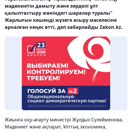
мәдениетін дамыту және зерделі ұлт
қалыптастыру жөніндегі шаралар туралы"
Жарлығын кешенді жүзеге асыру мәселесіне
арналған кеңес өтті, деп хабарлайды Zakon.kz.
Жиынға оқу-ағарту министрі Жұлдыз Сүлейменова,
Мәдениет және ақпарат, Ұлттық экономика,