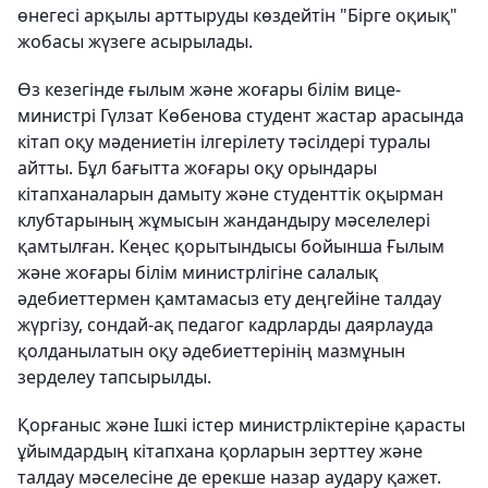
өнегесі арқылы арттыруды көздейтін "Бірге оқиық"
жобасы жүзеге асырылады.
Өз кезегінде ғылым және жоғары білім вице-
министрі Гүлзат Көбенова студент жастар арасында
кітап оқу мәдениетін ілгерілету тәсілдері туралы
айтты. Бұл бағытта жоғары оқу орындары
кітапханаларын дамыту және студенттік оқырман
клубтарының жұмысын жандандыру мәселелері
қамтылған. Кеңес қорытындысы бойынша Ғылым
және жоғары білім министрлігіне салалық
әдебиеттермен қамтамасыз ету деңгейіне талдау
жүргізу, сондай-ақ педагог кадрларды даярлауда
қолданылатын оқу әдебиеттерінің мазмұнын
зерделеу тапсырылды.
Қорғаныс және Ішкі істер министрліктеріне қарасты
ұйымдардың кітапхана қорларын зерттеу және
талдау мәселесіне де ерекше назар аудару қажет.