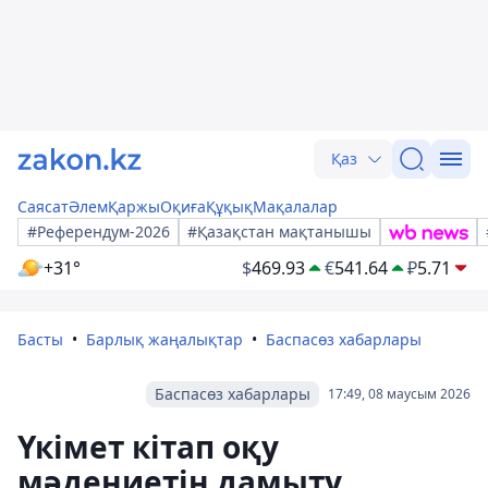
Қаз
Саясат
Әлем
Қаржы
Оқиға
Құқық
Мақалалар
#Референдум-2026
#Қазақстан мақтанышы
+31°
$
469.93
€
541.64
₽
5.71
Басты
Барлық жаңалықтар
Баспасөз хабарлары
Баспасөз хабарлары
17:49, 08 маусым 2026
Үкімет кітап оқу
мәдениетін дамыту