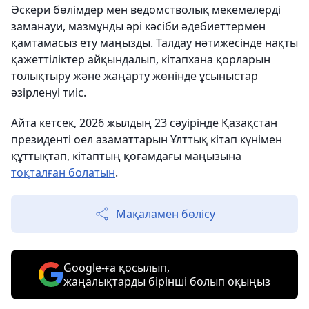
Әскери бөлімдер мен ведомстволық мекемелерді
заманауи, мазмұнды әрі кәсіби әдебиеттермен
қамтамасыз ету маңызды. Талдау нәтижесінде нақты
қажеттіліктер айқындалып, кітапхана қорларын
толықтыру және жаңарту жөнінде ұсыныстар
әзірленуі тиіс.
Айта кетсек, 2026 жылдың 23 сәуірінде Қазақстан
президенті оел азаматтарын Ұлттық кітап күнімен
құттықтап, кітаптың қоғамдағы маңызына
тоқталған болатын
.
Мақаламен бөлісу
Google-ға қосылып,
жаңалықтарды бірінші болып оқыңыз