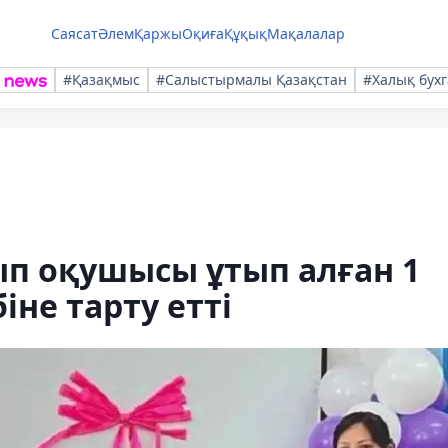
Саясат
Әлем
Қаржы
Оқиға
Құқық
Мақалалар
#Қазақмыс
#Салыстырмалы Қазақстан
#Халық бухг
ып оқушысы ұтып алған 1
іне тарту етті