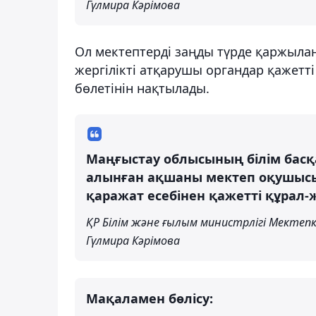
Гүлмира Кәрімова
Ол мектептерді заңды түрде қаржылан
жергілікті атқарушы органдар қажетт
бөлетінін нақтылады.
Маңғыстау облысының білім басқа
алынған ақшаны мектеп оқушысын
қаражат есебінен қажетті құрал
ҚР Білім және ғылым министрлігі Мектепк
Гүлмира Кәрімова
Мақаламен бөлісу: