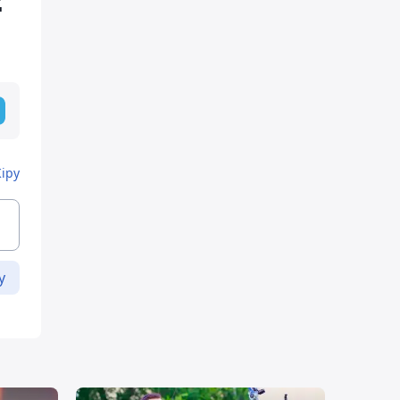
қ
Кіру
у