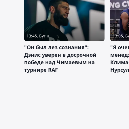
13:45, Бүгін
13:05, Б
"Он был лез сознания":
"Я оче
Дэнис уверен в досрочной
менед
победе над Чимаевым на
Климас
турнире RAF
Нурсу