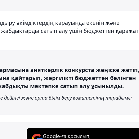
дыру әкімдіктердің қарауында екенін және
і жабдықтарды сатып алу үшін бюджеттен қаражат
рмасына зияткерлік конкурста жеңіске жетіп
а қайтарып, жергілікті бюджеттен бөлінген
-жабдықты мектепке сатып алу ұсынылды.
е дейінгі және орта білім беру комитетінің төрайымы
Google-ға қосылып,