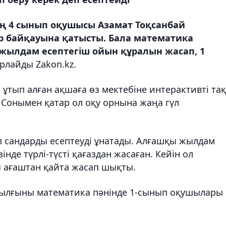
ің 4 сынып оқушысы Азамат Тоқсанбай
р байқауына қатысты. Бала математика
жылдам есептегіш ойын құралын жасап, 1
арлайды Zakon.kz.
ұтып алған ақшаға өз мектебіне интерактивті тақ
 Сонымен қатар ол оқу орнына жаңа гүл
 сандарды есептеуді ұнатады. Алғашқы жылдам
нде түрлі-түсті қағаздан жасаған. Кейін ол
 ағаштан қайта жасап шықты.
ылғыны математика пәнінде 1-сынып оқушылары