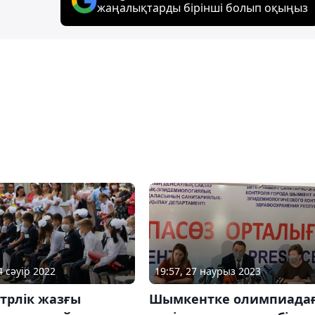
жаңалықтарды бірінші болып оқыңыз
19:57, 27 наурыз 2023
4 сәуір 2022
Шымкентке олимпиада
трлік жазғы