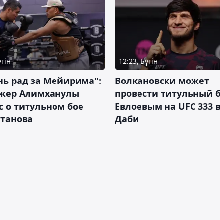
үгін
12:23, Бүгін
нь рад за Мейирима":
Волкановски может
жер Алимханулы
провести титульный б
 о титульном бое
Евлоевым на UFC 333 в
лтанова
Даби