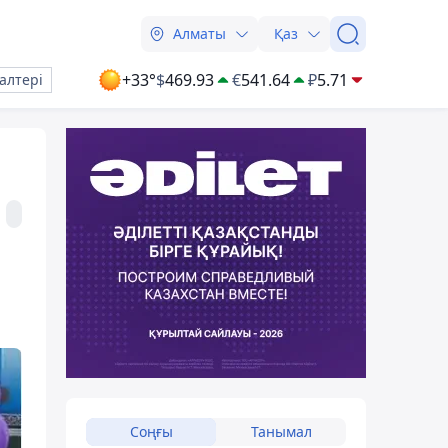
Алматы
Қаз
+33°
$
469.93
€
541.64
₽
5.71
алтері
Соңғы
Танымал