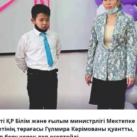
і ҚР Білім және ғылым министрлігі Мектепке
тетінің төрағасы Гүлмира Кәрімованы қуантты,
п беру керек деп есептейді