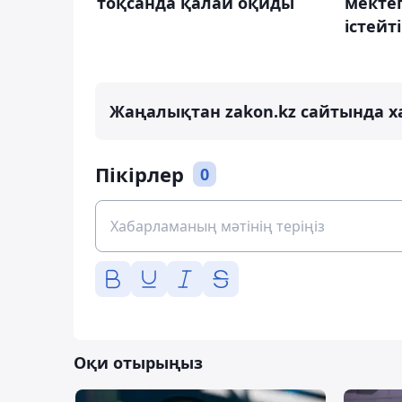
тоқсанда қалай оқиды
мекте
істейт
Жаңалықтан zakon.kz сайтында х
Пікірлер
0
Оқи отырыңыз