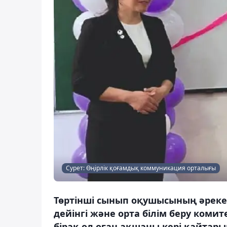
Сурет: Өңірлік қоғамдық коммуникация орталығы
Төртінші сынып оқушысының әрекет
дейінгі және орта білім беру коми
бірақ ол оған ақшаны кері қайтары