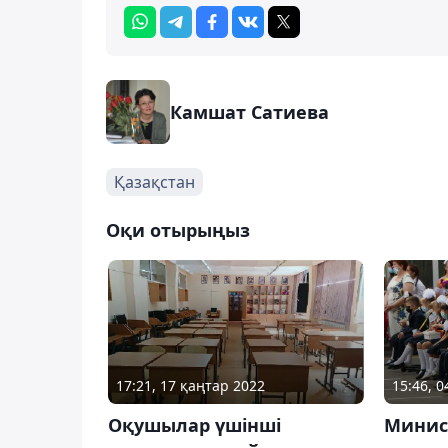
Камшат Сатиева
Қазақстан
Оқи отырыңыз
17:21, 17 қаңтар 2022
15:46, 0
Оқушылар үшінші
Минис