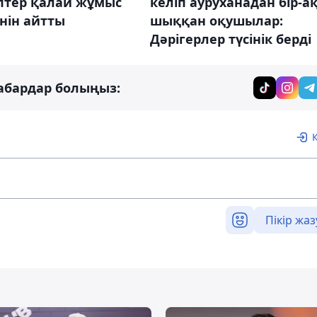
келіп ауруханадан бір-а
птер қалай жұмыс
шыққан оқушылар:
інін айтты
Дәрігерлер түсінік берді
абардар болыңыз:
Пікір жаз