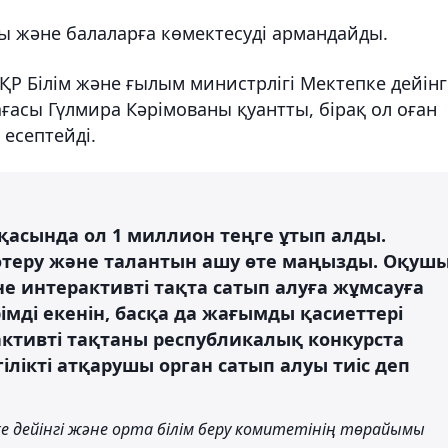
ы және балаларға көмектесуді армандайды.
Р Білім және ғылым министрлігі Мектепке дейінг
ағасы Гүлмира Кәрімованы қуантты, бірақ ол оған
 есептейді.
арқасында ол 1 миллион теңге ұтып алды.
өтеру және талантын ашу өте маңызды. Оқуш
е интерактивті тақта сатып алуға жұмсауға
рімді екенін, басқа да жағымды қасиеттері
рактивті тақтаны республикалық конкурста
ілікті атқарушы орган сатып алуы тиіс деп
е дейінгі және орта білім беру комитетінің төрайымы