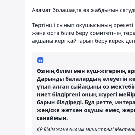
Азамат болашақта өз жабдығын сатуд
Төртінші сынып оқушысының әрекеті Қ
және орта білім беру комитетінің төр
ақшаны кері қайтарып беру керек деп
Өзінің білімі мен күш-жігерінің 
Дарынды балалардың әлеуетін к
ұтып алған сыйақыны өз мектебін
ниет білдіргені оның жүрегі мейі
барын білдіреді. Бұл ретте, инте
жеңіске жеткен оқушы емес, жерг
санаймын.
ҚР Білім және ғылым министрлігі Мектепк