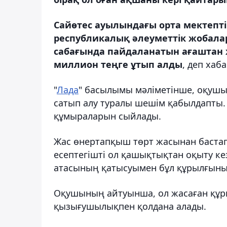
Сайөтес ауылындағы орта мектепт
республикалық әлеуметтік жобала
сабағында пайдаланатын ағаштан 
миллион теңге ұтып алды
, деп хаб
"
Лада
" басылымы мәліметінше, оқушы 
сатып алу туралы шешім қабылдапты.
құмыраларын сыйлады.
Жас өнертапқыш төрт жасынан бастап
есептегішті ол қашықтықтан оқыту кезі
атасының қатысуымен бұл құрылғыны
Оқушының айтуынша, ол жасаған құр
қызығушылықпен қолдана алады.