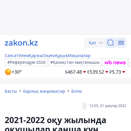
Қаз
Саясат
Әлем
Қаржы
Оқиға
Құқық
Мақалалар
#Референдум-2026
#Қазақстан мақтанышы
+30°
$
467.48
€
539.52
₽
5.73
Басты
Барлық жаңалықтар
Білім
12:55, 21 қаңтар 2022
2021-2022 оқу жылында
оқушылар қанша күн