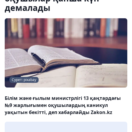
демалады
Сурет: pixabay
Білім және ғылым министрлігі 13 қаңтардағы
№9 жарлығымен оқушылардың каникул
уақытын бекітті, деп хабарлайды Zakon.kz