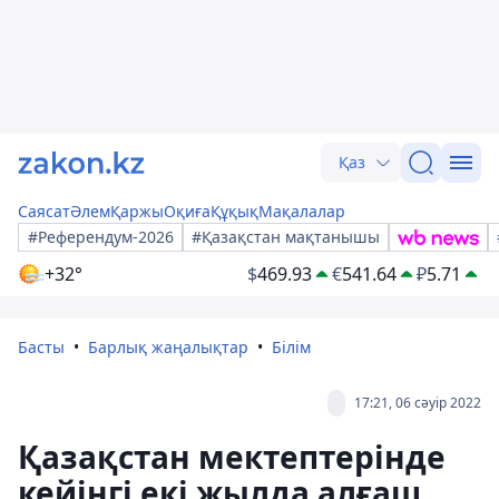
Қаз
Саясат
Әлем
Қаржы
Оқиға
Құқық
Мақалалар
#Референдум-2026
#Қазақстан мақтанышы
+32°
$
469.93
€
541.64
₽
5.71
Басты
Барлық жаңалықтар
Білім
17:21, 06 сәуір 2022
Қазақстан мектептерінде
кейінгі екі жылда алғаш