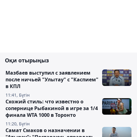
Оқи отырыңыз
Мазбаев выступил с заявлением
после ничьей "Улытау" с "Каспием"
в КПЛ
11:41, Бүгін
Схожий стиль: что известно о
сопернице Рыбакиной в игре за 1/4
финала WTA 1000 в Торонто
11:20, Бүгін
Самат Смаков о назначении в
"Атырау": "Постараюсь оправдать