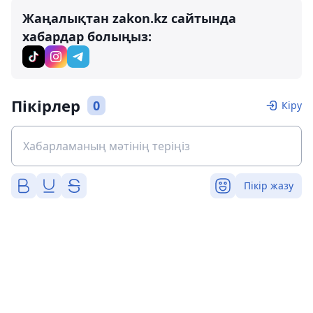
Жаңалықтан zakon.kz сайтында
хабардар болыңыз:
Пікірлер
0
Кіру
Пікір жазу