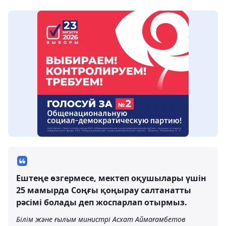
Ештеңе өзгермесе, мектеп оқушылары үшін
25 мамырда Соңғы қоңырау салтанатты
рәсімі болады деп жоспарлап отырмыз.
Білім және ғылым министрі Асхат Аймағамбетов