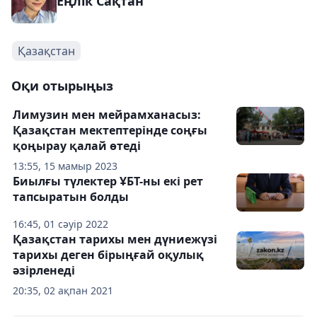
Еңлік Сақтан
Қазақстан
Оқи отырыңыз
Лимузин мен мейрамханасыз:
Қазақстан мектептерінде соңғы
қоңырау қалай өтеді
13:55, 15 мамыр 2023
Биылғы түлектер ҰБТ-ны екі рет
тапсыратын болды
16:45, 01 сәуір 2022
Қазақстан тарихы мен дүниежүзі
тарихы деген бірыңғай оқулық
әзірленеді
20:35, 02 ақпан 2021