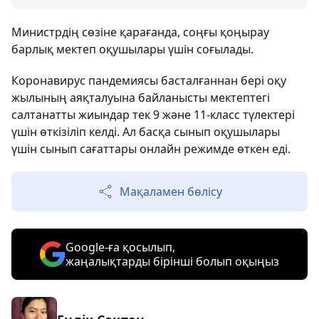
Министрдің сөзіне қарағанда, соңғы қоңырау
барлық мектеп оқушылары үшін соғылады.
Коронавирус пандемиясы басталғаннан бері оқу
жылының аяқталуына байланысты мектептегі
салтанатты жиындар тек 9 және 11-класс түлектері
үшін өткізіліп келді. Ал басқа сынып оқушылары
үшін сынып сағаттары онлайн режимде өткен еді.
Мақаламен бөлісу
Google-ға қосылып,
жаңалықтарды бірінші болып оқыңыз