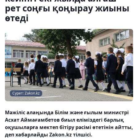
рет соңғы қоңырау жиыны
өтеді
Сурет: Zakon.kz
Мәжіліс алаңында Білім және ғылым министрі
Асхат Аймағамбетов биыл еліміздегі барлық
оқушыларға мектеп бітіру рәсімі өтетінін айтты,
деп хабарлайды Zakon.kz тілшісі.