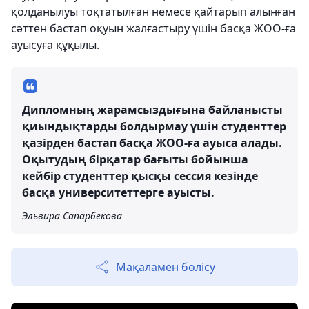
қолданылуы тоқтатылған немесе қайтарып алынған
сәттен бастап оқуын жалғастыру үшін басқа ЖОО-ға
ауысуға құқылы.
Дипломның жарамсыздығына байланысты
қиындықтарды болдырмау үшін студенттер
қазірден бастап басқа ЖОО-ға ауыса алады.
Оқытудың бірқатар бағыты бойынша
кейбір студенттер қысқы сессия кезінде
басқа университеттерге ауысты.
Эльвира Сапарбекова
Мақаламен бөлісу