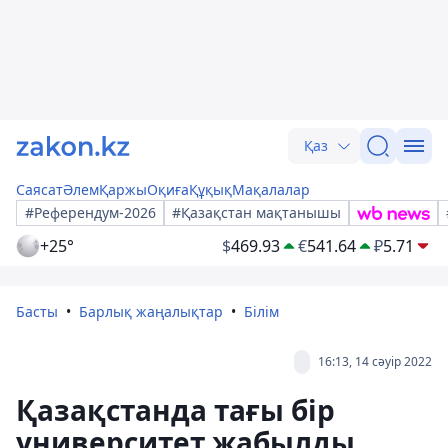
Қаз
Саясат
Әлем
Қаржы
Оқиға
Құқық
Мақалалар
#Референдум-2026
#Қазақстан мақтанышы
+25°
$
469.93
€
541.64
₽
5.71
Басты
Барлық жаңалықтар
Білім
16:13, 14 сәуір 2022
Қазақстанда тағы бір
университет жабылды