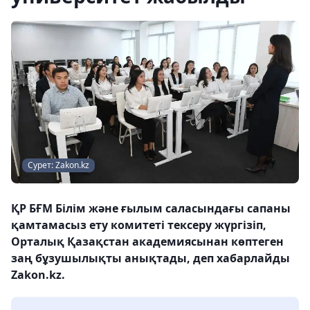
Сурет: Zakon.kz
ҚР БҒМ Білім және ғылым саласындағы сапаны
қамтамасыз ету комитеті тексеру жүргізіп,
Орталық Қазақстан академиясынан көптеген
заң бұзушылықты анықтады, деп хабарлайды
Zakon.kz.