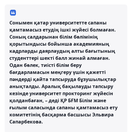
Сонымен қатар университетте сапаны
қамтамасыз етудің ішкі жүйесі болмаған.
Соның салдарынан білім бөлімінің
қорытындысы бойынша академияның
кадрларды даярлаудың алты бағытының
студенттері шекті балл жинай алмаған.
Одан бөлек, тиісті білім беру
бағдарламасын меңгеру үшін қажетті
пәндерді қайта тапсыруда бұзушылықтар
анықталды. Аралық бақылауды тапсыру
кезінде университет прокторинг жүйесін
қолданбаған, – деді ҚР БҒМ Білім және
ғылым саласында сапаны қамтамасыз ету
комитетінің басқарма басшысы Эльвира
Сапарбекова.