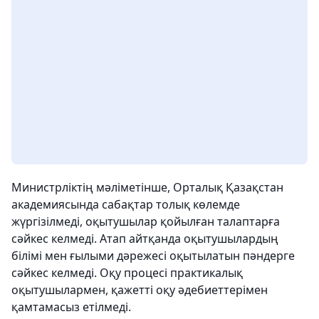
Министрліктің мәліметінше, Орталық Қазақстан
академиясында сабақтар толық көлемде
жүргізілмеді, оқытушылар қойылған талаптарға
сәйкес келмеді. Атап айтқанда оқытушылардың
білімі мен ғылыми дәрежесі оқытылатын пәндерге
сәйкес келмеді. Оқу процесі практикалық
оқытушылармен, қажетті оқу әдебиеттерімен
қамтамасыз етілмеді.