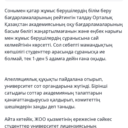
Сонымен қатар жұмыс берушілердің білім беру
бағдарламаларының рейтингін талдау Орталық
Қазақстан академиясының оқу бағдарламаларының
басым бөлігі жаңартылмағанын және еңбек нарығы
мен жұмыс берушілердің сұранысына сай
келмейтінін көрсетті. Сол себепті мамандықтың
көпшілігі студенттер арасында сұранысқа ие
болмай, тек 1-ден 5 адамға дейін ғана оқыды.
Апелляциялық құқықты пайдалана отырып,
университет сот органдарына жүгінді. Бірінші
сатыдағы соттар академияның талаптарын
қанағаттандырусыз қалдырып, комитеттің
шешімдерін заңды деп таныды.
Айта кетейік, ЖОО қызметінің ережесіне сәйкес
студенттер университет лицензиясының