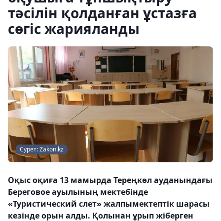
тәсілін қолданған ұстазға
сөгіс жарияланды
Сурет: Zakon.kz
Оқыс оқиға 13 мамырда Тереңкөл ауданындағы
Береговое ауылының мектебінде
«Туристический слет» жалпымектептік шарасы
кезінде орын алды. Қолынан ұрып жіберген