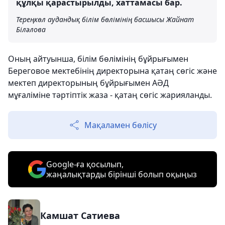
құлқы қарастырылды, хаттамасы бар.
Тереңкөл аудандық білім бөлімінің басшысы Жайнат
Біләлова
Оның айтуынша, білім бөлімінің бұйрығымен
Береговое мектебінің директорына қатаң сөгіс және
мектеп директорының бұйрығымен АӘД
мұғаліміне тәртіптік жаза - қатаң сөгіс жарияланды.
Мақаламен бөлісу
Google-ға қосылып,
жаңалықтарды бірінші болып оқыңыз
Камшат Сатиева