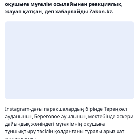
оқушыға мұғалім осылайынан реакциялық
жауап қатқан, деп хабарлайды Zakon.kz.
Іnstagram-дағы парақшалардың бірінде Тереңкөл
ауданының Береговое ауылының мектебінде әскери
дайындық жөніндегі мұғалімнің оқушыға
тұншықтыру тәсілін қолданғаны туралы арыз хат
жарияланды.