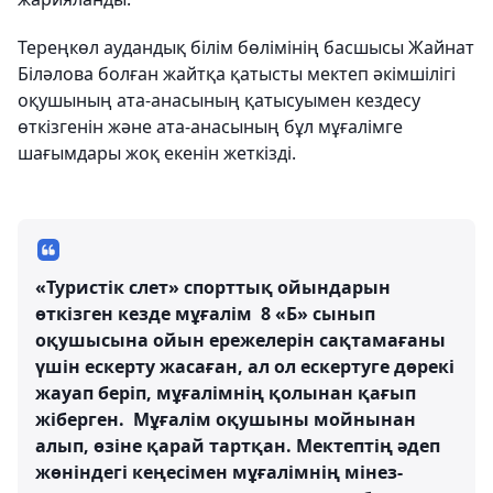
Тереңкөл аудандық білім бөлімінің басшысы Жайнат
Біләлова болған жайтқа қатысты мектеп әкімшілігі
оқушының ата-анасының қатысуымен кездесу
өткізгенін және ата-анасының бұл мұғалімге
шағымдары жоқ екенін жеткізді.
«Туристік слет» спорттық ойындарын
өткізген кезде мұғалім 8 «Б» сынып
оқушысына ойын ережелерін сақтамағаны
үшін ескерту жасаған, ал ол ескертуге дөрекі
жауап беріп, мұғалімнің қолынан қағып
жіберген. Мұғалім оқушыны мойнынан
алып, өзіне қарай тартқан. Мектептің әдеп
жөніндегі кеңесімен мұғалімнің мінез-