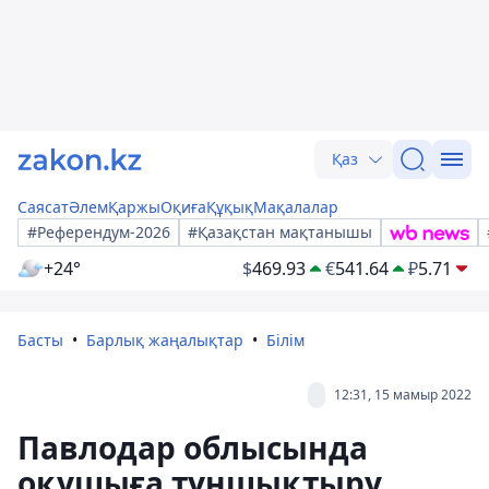
Қаз
Саясат
Әлем
Қаржы
Оқиға
Құқық
Мақалалар
#Референдум-2026
#Қазақстан мақтанышы
+24°
$
469.93
€
541.64
₽
5.71
Басты
Барлық жаңалықтар
Білім
12:31, 15 мамыр 2022
Павлодар облысында
оқушыға тұншықтыру