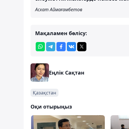
Асхат Аймағамбетов
Мақаламен бөлісу:
Еңлік Сақтан
Қазақстан
Оқи отырыңыз