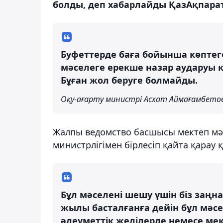
болды, деп хабарлайды ҚазАқпарат т
Буфеттерде баға бойынша көптеге
мәселеге ерекше назар аударуы ке
Бұған жол беруге болмайды.
Оқу-ағарту министрі Асхат Аймағамбето
Жалпы ведомство басшысы мектеп мәзі
министрлігімен бірлесіп қайта қарау қ
Бұл мәселені шешу үшін біз заңна
жылы басталғанға дейін бұл мәсе
әлеуметтік желілерде немесе мек