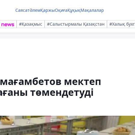
Саясат
Әлем
Қаржы
Оқиға
Құқық
Мақалалар
#Қазақмыс
#Салыстырмалы Қазақстан
#Халық бухг
Аймағамбетов мектеп
ағаны төмендетуді