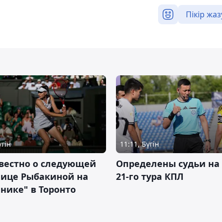
Пікір жаз
үгін
11:11, Бүгін
вестно о следующей
Определены судьи на
нице Рыбакиной на
21-го тура КПЛ
нике" в Торонто