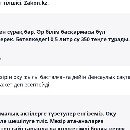
ілшісі. Zakon.kz.
н сұрақ бар. Әр білім басқармасы бұл
рек. Бөтелкедегі 0,5 литр су 350 теңге тұрады.
в
рін оқу жылы басталғанға дейін Денсаулық сақт
ажет деп есептейді.
малық актілерге түзетулер енгіземіз. Оқу
ле шешілуге тиіс. Мәзір ата-аналарға
теп сайттарында да қолжетімді болуы керек.