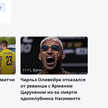
у
11:11, Бүгін
 матчи
Чарльз Оливейра отказался
от реванша с Арманом
Царукяном из-за смерти
одноклубника Насименто