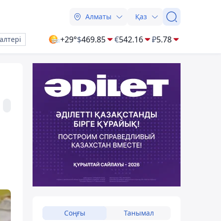
Алматы
Қаз
+29°
$
469.85
€
542.16
₽
5.78
алтері
Соңғы
Танымал