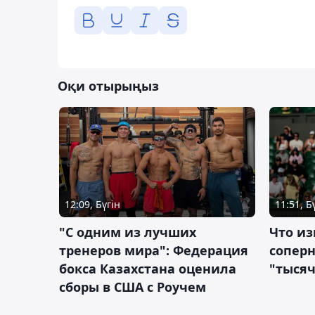
Оқи отырыңыз
12:09, Бүгін
11:51, Б
"С одним из лучших
Что из
тренеров мира": Федерация
сопер
бокса Казахстана оценила
"тысяч
сборы в США с Роучем