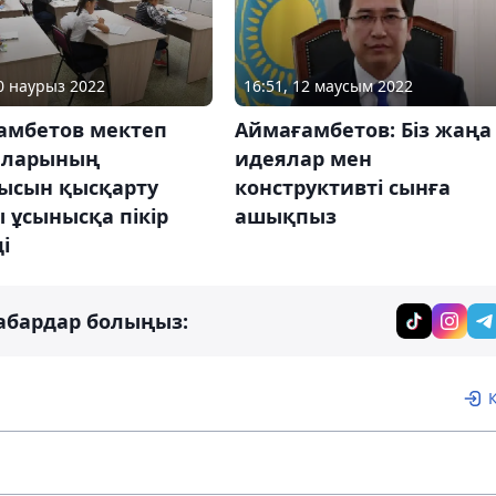
30 наурыз 2022
16:51, 12 маусым 2022
амбетов мектеп
Аймағамбетов: Біз жаңа
ыларының
идеялар мен
ысын қысқарту
конструктивті сынға
 ұсынысқа пікір
ашықпыз
і
абардар болыңыз: