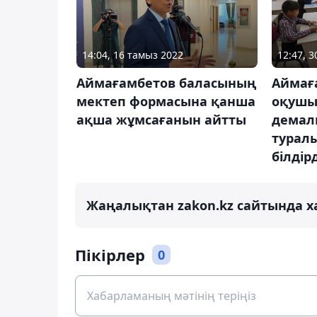
14:04, 16 тамыз 2022
12:47, 
Аймағамбетов баласының
Аймағ
мектеп формасына қанша
оқуш
ақша жұмсағанын айтты
демал
туралы
білдірд
Жаңалықтан zakon.kz сайтында х
Пікірлер
0