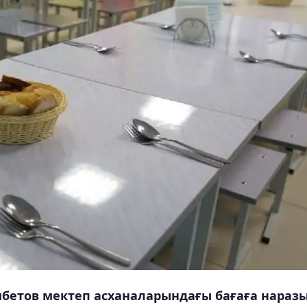
мбетов мектеп асханаларындағы бағаға нараз