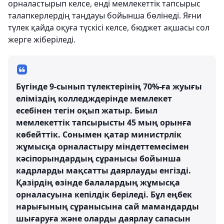
орналастырып келсе, енді мемлекеттік тапсырыс
талапкерлердің таңдауы бойынша бөлінеді. Яғни
түлек қайда оқуға түскісі келсе, бюджет ақшасы сол
жерге жіберіледі.
Бүгінде 9-сынып түлектерінің 70%-ға жуығы
еліміздің колледждерінде мемлекет
есебінен тегін оқып жатыр. Биыл
мемлекеттік тапсырысты 45 мың орынға
көбейттік. Сонымен қатар министрлік
жұмысқа орналастыру міндеттемесімен
кәсіпорындардың сұранысы бойынша
кадрларды мақсатты даярлауды енгізді.
Қазірдің өзінде балалардың жұмысқа
орналасуына кепілдік беріледі. Бұл еңбек
нарығының сұранысына сай мамандарды
шығаруға және оларды даярлау сапасын