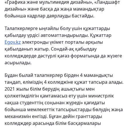
«Графика және мультимедия дизайны», «Ландшафт
дизайны» және басқа да жаңа мамандықтар
бойынша кадрлар даярлауды бастайды.
Талапкерлерге ыңғайлы болу үшін құжаттарды
қабылдау үрдісі автоматтандырылды. Құжаттар
Egov.kz
электронды үкімет порталы арқылы
қабылданып жатыр. Сондай-ақ қабылдау
колледждерде дәстүрлі қағаз форматында да жүзеге
асырылады.
Бұдан былай талапкерлер бірден 4 мамандықты
таңдап, еліміздің 4 колледжіне құжат тапсыра алады.
2021 жылы білім берудің ашықтығы мен
қолжетімділігін қамтамасыз ету үшін министрлік
«ақша студенттің соңынан жүреді» қағидаты
бойынша мемлекеттік тапсырыстарды бөлудің жаңа
механизмін енгізді. Бұған дейін гранттарды
колледждер арасында білім басқармалары