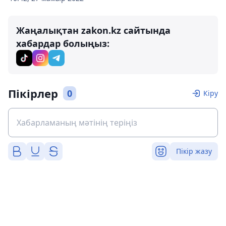
Жаңалықтан zakon.kz сайтында
хабардар болыңыз:
Пікірлер
0
Кіру
Пікір жазу