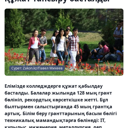
Сурет: Zakon.kz/Павел Михеев
Елімізде колледждерге құжат қабылдау
басталды. Балалар жылында 128 мың грант
бөлініп, рекордтық көрсеткішке жетті. Бұл
былтырмен салыстырғанда 45 мың грантқа
артық. Білім беру гранттарының басым бөлігі
техникалық мамандықтарға бөлінеді: IT,
құрылыс, инженерия, металлургия, деп