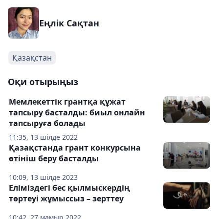
Еңлік Сақтан
Қазақстан
Оқи отырыңыз
Мемлекеттік грантқа құжат
тапсыру басталды: биыл онлайн
тапсыруға болады
11:35, 13 шілде 2022
Қазақстанда грант конкурсына
өтініш беру басталды
10:09, 13 шілде 2023
Еліміздегі бес қылмыскердің
төртеуі жұмыссыз – зерттеу
10:42, 27 мамыр 2022