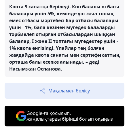
Квота 9 санатқа беріледі. Көп балалы отбасы
балалары үшін 5%, кемінде үш жыл толық
емес отбасы мәртебесі бар отбасы балалары
үшін - 1%, бала кезінен мүгедек балаларды
тәрбиелеп отырған отбасылардан шыққан
балалар, І және ІІ топтағы мүгедектер үшін -
1% квота енгізілді. Ұпайлар тең болған
жағдайда квота санаты мен сертификаттың
орташа балы есепке алынады, – деді
Насымжан Оспанова.
Мақаламен бөлісу
Google-ға қосылып,
жаңалықтарды бірінші болып оқыңыз