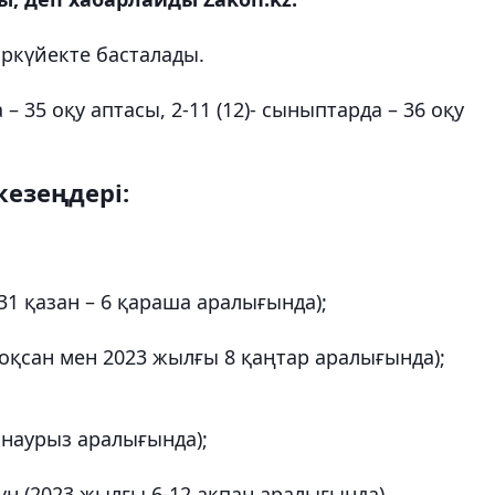
ыркүйекте басталады.
35 оқу аптасы, 2-11 (12)- сыныптарда – 36 оқу
кезеңдері:
31 қазан – 6 қараша аралығында);
тоқсан мен 2023 жылғы 8 қаңтар аралығында);
6 наурыз аралығында);
үн (2023 жылғы 6-12 ақпан аралығында).