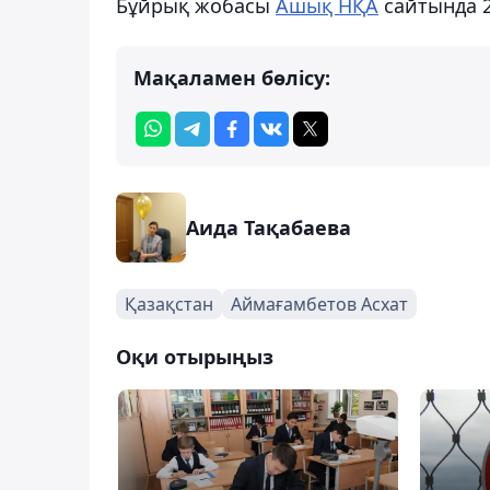
Бұйрық жобасы
Ашық НҚА
сайтында 2
Мақаламен бөлісу:
Аида Тақабаева
Қазақстан
Аймағамбетов Асхат
Оқи отырыңыз