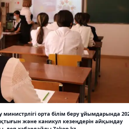
 министрлігі орта білім беру ұйымдарында 20
ақтығын және каникул кезеңдерін айқындау
, деп хабарлайды Zakon.kz.