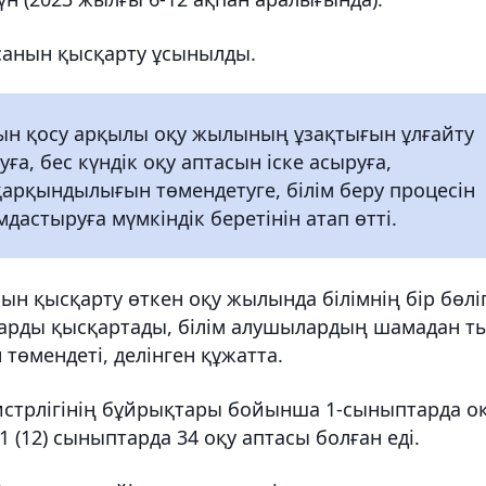
 санын қысқарту ұсынылды.
ын қосу арқылы оқу жылының ұзақтығын ұлғайту
ға, бес күндік оқу аптасын іске асыруға,
қарқындылығын төмендетуге, білім беру процесін
астыруға мүмкіндік беретінін атап өтті.
ын қысқарту өткен оқу жылында білімнің бір бөлі
тарды қысқартады, білім алушылардың шамадан т
төмендеті, делінген құжатта.
нистрлігінің бұйрықтары бойынша 1-сыныптарда о
 (12) сыныптарда 34 оқу аптасы болған еді.