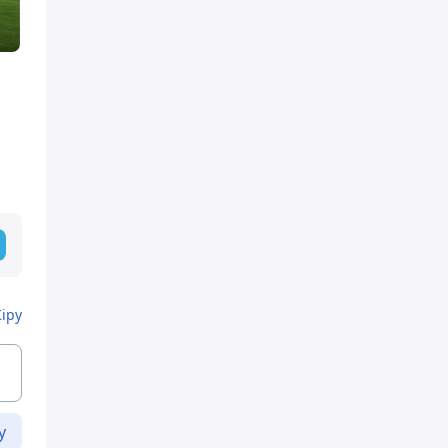
Кіру
у