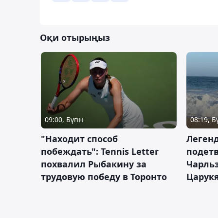
Оқи отырыңыз
09:00, Бүгін
08:19, Б
"Находит способ
Легенд
побеждать": Tennis Letter
подетв
похвалил Рыбакину за
Чарль
трудовую победу в Торонто
Царук