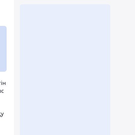
гін
ыс
қу