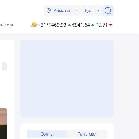
Алматы
Қаз
+31°
$
469.93
€
541.64
₽
5.71
алтері
Соңғы
Танымал