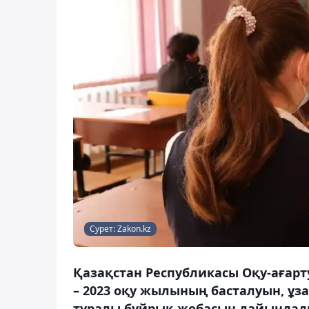
Сурет: Zakon.kz
Қазақстан Республикасы Оқу-ағарту
– 2023 оқу жылының басталуын, ұз
туралы бұйрық жобасын дайындады