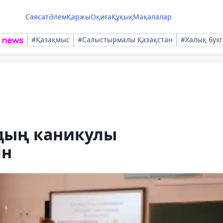
Саясат
Әлем
Қаржы
Оқиға
Құқық
Мақалалар
#Қазақмыс
#Салыстырмалы Қазақстан
#Халық бухг
дың каникулы
ін