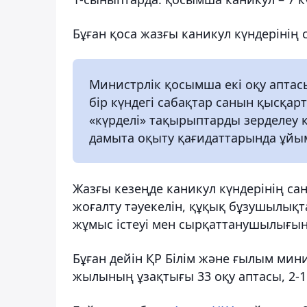
Бұған қоса жазғы каникул күндерінің
Министрлік қосымша екі оқу аптас
бір күндегі сабақтар санын қысқарту
«күрделі» тақырыптарды зерделеу 
дамыта оқыту қағидаттарында ұйымд
Жазғы кезеңде каникул күндерінің сан
жоғалту тәуекелін, құқық бұзушылық
жұмыс істеуі мен сырқаттанушылығын 
Бұған дейін ҚР Білім және ғылым ми
жылының ұзақтығы 33 оқу аптасы, 2-11