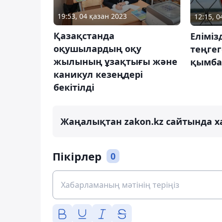
19:53, 04 қазан 2023
12:15, 
Қазақстанда
Еліміз
оқушылардың оқу
теңгег
жылының ұзақтығы және
қымба
каникул кезеңдері
бекітілді
Жаңалықтан zakon.kz сайтында х
Пікірлер
0