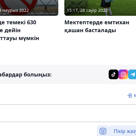
04 наурыз 2022
15:17, 28 сәуір 2022
де темекі 630
Мектептерде емтихан
е дейін
қашан басталады
ттауы мүмкін
абардар болыңыз:
Пікір жаз