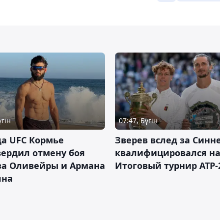
үгін
07:47, Бүгін
а UFC Кормье
Зверев вслед за Синн
ердил отмену боя
квалифицировался н
за Оливейры и Армана
Итоговый турнир ATP-
яна