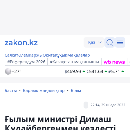
Қаз
Саясат
Әлем
Қаржы
Оқиға
Құқық
Мақалалар
#Референдум-2026
#Қазақстан мақтанышы
+27°
$
469.93
€
541.64
₽
5.71
Басты
Барлық жаңалықтар
Білім
22:14, 29 шілде 2022
Ғылым министрі Димаш
Құдайбергенмен кездесті