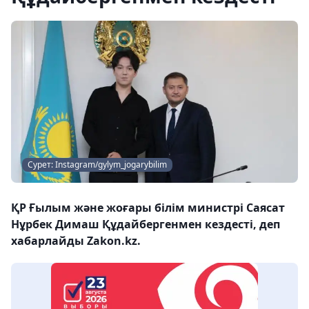
Сурет: Instagram/gylym_jogarybilim
ҚР Ғылым және жоғары білім министрі Саясат
Нұрбек Димаш Құдайбергенмен кездесті, деп
хабарлайды Zakon.kz.