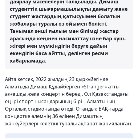
даярлау мәселелерін талқылады. Димаш
студенттік шығармашылықты дамыту және
студент жастардың қатысуымен болатын
жобалары туралы өз ойымен бөлісті.
Танымал әнші ғылым мен білімді жастар
арасында кеңінен насихаттау ісіне бар күш-
жігері мен мүмкіндігін беруге дайын
екендігін баса айтты, делінген ресми
хабарламада.
Айта кетсек, 2022 жылдың 23 қыркүйегінде
Алматыда Димаш Құдайберген «Stranger» атты
алғашқы жеке концертін береді. Ол Қазақстандағы
ең ірі спорт нысандарының бірі – Алматының
Орталық стадионында өтеді. Отандық БАҚ-тарда
концертке әлемнің 36 елінен Димаштың
жанкүйерлері келетіні туралы ақпарат жарияланған.