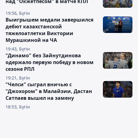
над "Окжетпесом" в матче КПЛ
19:56, Бүгін
Выигрышем медали завершился
дебют казахстанской
тяжелоатлетки Виктории
Мурашкиной на ЧА
19:43, Бүгін
"Динамо" без Зайнутдинова
одержало первую победу в новом
сезоне РПЛ
19:21, Бүгін
"Челси" сыграл вничью с
"Джохором" в Малайзии, Дастан
Сатпаев вышел на замену
18:53, Бүгін