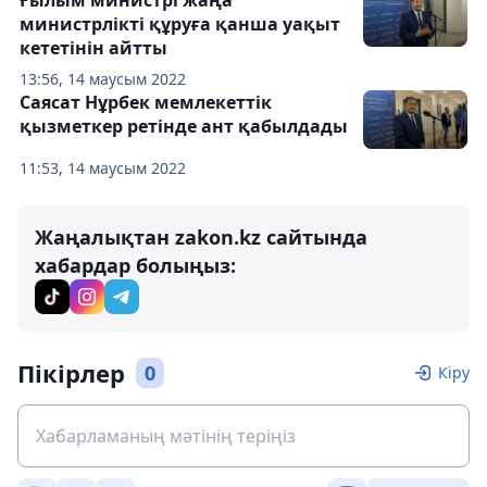
министрлікті құруға қанша уақыт
кететінін айтты
13:56, 14 маусым 2022
Саясат Нұрбек мемлекеттік
қызметкер ретінде ант қабылдады
11:53, 14 маусым 2022
Жаңалықтан zakon.kz сайтында
хабардар болыңыз:
Пікірлер
0
Кіру