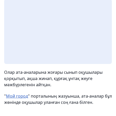
Олар ата-аналарына жоғары сынып оқушылары
қорқытып, ақша жинап, құрғақ ұнтақ жеуге
мәжбүрлегенін айтқан.
"
Мой город
" порталының жазуынша, ата-аналар бұл
жөнінде оқушылар уланған соң ғана білген.