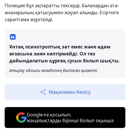
Полиция бұл ақпаратты тексерді. Балалардан ата-
аналарының қатысуымен жауап алынды. Есірткіге
сараптама жүргізілді.
Ұнтақ психотроптық зат емес және адам
ағзасына зиян келтірмейді. Ол тез
дайындалатын құрғақ сусын болып шықты.
Атырау облысы әкімдігінің баспасөз қызметі
Мақаламен бөлісу
Google-ға қосылып,
жаңалықтарды бірінші болып оқыңыз