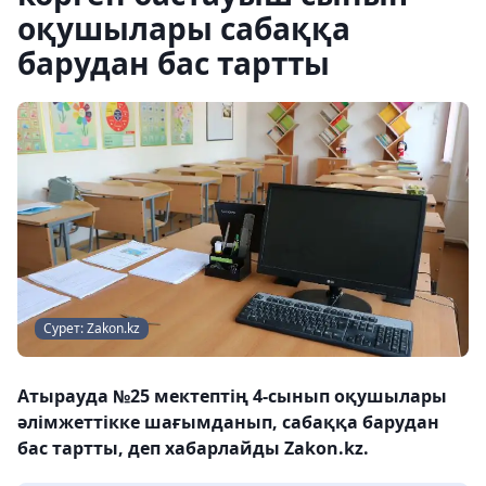
оқушылары сабаққа
барудан бас тартты
Сурет: Zakon.kz
Атырауда №25 мектептің 4-сынып оқушылары
әлімжеттікке шағымданып, сабаққа барудан
бас тартты, деп хабарлайды Zakon.kz.