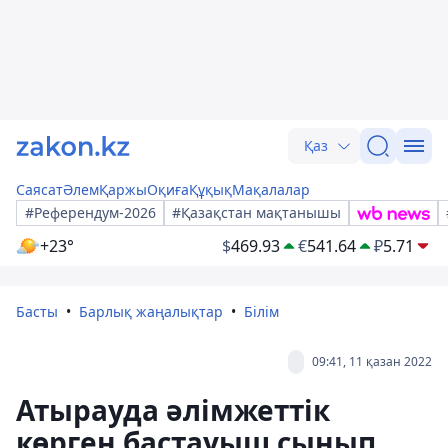
Қаз
Саясат
Әлем
Қаржы
Оқиға
Құқық
Мақалалар
#Референдум-2026
#Қазақстан мақтанышы
+23°
$
469.93
€
541.64
₽
5.71
Басты
Барлық жаңалықтар
Білім
09:41, 11 қазан 2022
Атырауда әлімжеттік
көрген бастауыш сынып