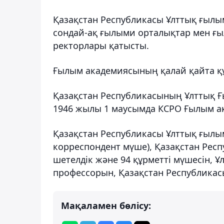
Қазақстан Республикасы Ұлттық ғыл
сондай-ақ ғылыми орталықтар мен ғы
ректорлары қатысты.
Ғылым академиясының қалай қайта қ
Қазақстан Республикасының Ұлттық Ғ
1946 жылы 1 маусымда КСРО Ғылым ак
Қазақстан Республикасы Ұлттық ғылы
корреспондент мүше), Қазақстан Рес
шетелдік және 94 құрметті мүшесін, 
профессорын, Қазақстан Республикас
Мақаламен бөлісу: