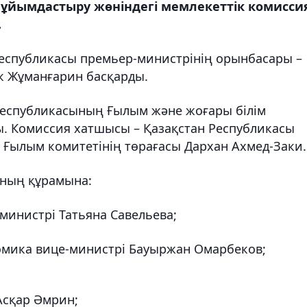
ұйымдастыру жөніндегі мемлекеттік комисси
.
еспубликасы премьер-министрінің орынбасары –
ік Жұманғарин басқарды.
еспубликасының Ғылым және жоғары білім
ы. Комиссия хатшысы – Қазақстан Республикасы
 Ғылым комитетінің төрағасы Дархан Ахмед-Заки.
яның құрамына:
министрі Татьяна Савельева;
омика вице-министрі Бауыржан Омарбеков;
Асқар Әмрин;