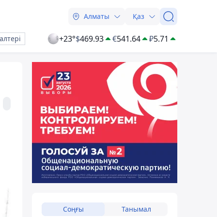
Алматы
Қаз
+23°
$
469.93
€
541.64
₽
5.71
алтері
Соңғы
Танымал