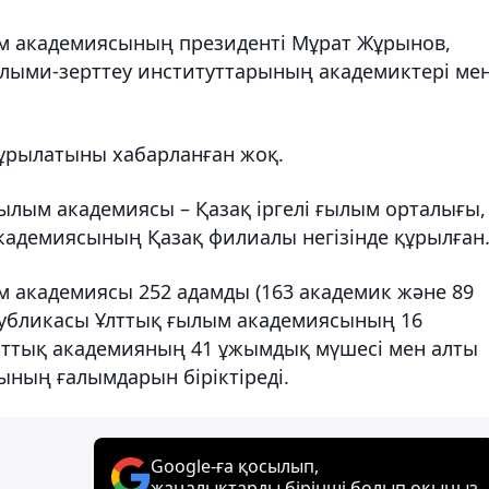
ым академиясының президенті Мұрат Жұрынов,
лыми-зерттеу институттарының академиктері ме
ұрылатыны хабарланған жоқ.
ылым академиясы – Қазақ іргелі ғылым орталығы,
адемиясының Қазақ филиалы негізінде құрылған
м академиясы 252 адамды (163 академик және 89
публикасы Ұлттық ғылым академиясының 16
Ұлттық академияның 41 ұжымдық мүшесі мен алты
ының ғалымдарын біріктіреді.
Google-ға қосылып,
жаңалықтарды бірінші болып оқыңыз