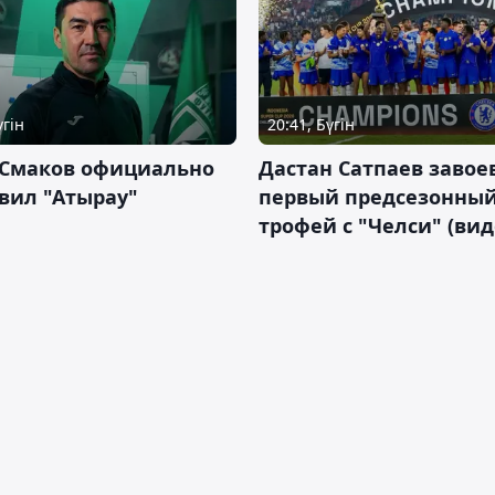
үгін
20:41, Бүгін
 Смаков официально
Дастан Сатпаев завое
вил "Атырау"
первый предсезонны
трофей с "Челси" (вид