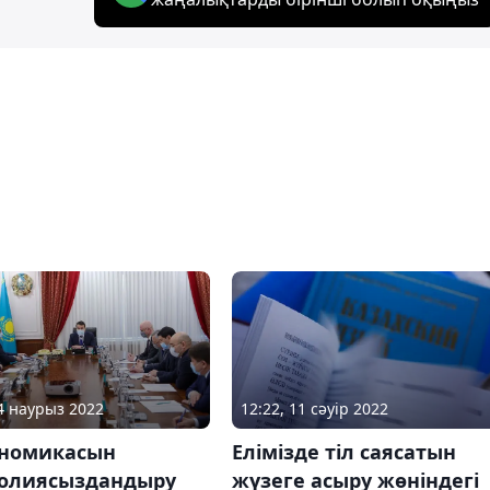
24 наурыз 2022
12:22, 11 сәуір 2022
ономикасын
Елімізде тіл саясатын
олиясыздандыру
жүзеге асыру жөніндегі