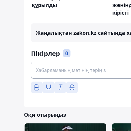
құрылды
жөнінд
кірісті
Жаңалықтан zakon.kz сайтында х
Пікірлер
0
Оқи отырыңыз