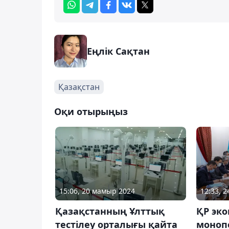
Еңлік Сақтан
Қазақстан
Оқи отырыңыз
15:06, 20 мамыр 2024
12:33, 
Қазақстанның Ұлттық
ҚР эк
тестілеу орталығы қайта
моноп