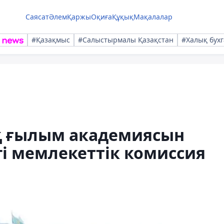
Саясат
Әлем
Қаржы
Оқиға
Құқық
Мақалалар
#Қазақмыс
#Салыстырмалы Қазақстан
#Халық бухг
қ ғылым академиясын
гі мемлекеттік комиссия