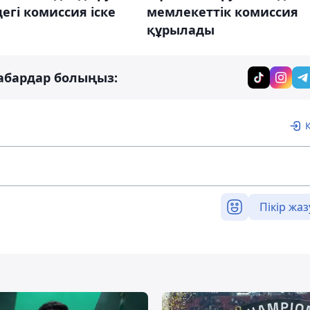
егі комиссия іске
мемлекеттік комиссия
құрылады
абардар болыңыз:
Пікір жаз