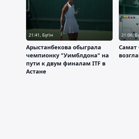
21:41, Бүгін
21:06, Б
Арыстанбекова обыграла
Самат
чемпионку "Уимблдона" на
возгла
пути к двум финалам ITF в
Астане