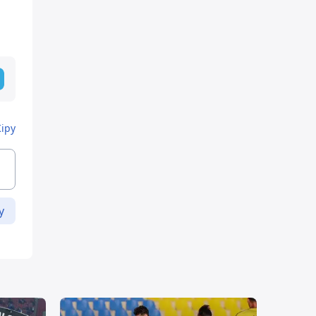
Кіру
у