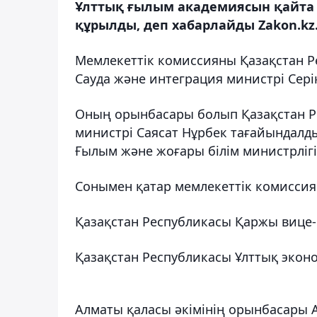
Ұлттық ғылым академиясын қайта 
құрылды, деп хабарлайды Zakon.kz
Мемлекеттік комиссияны Қазақстан Р
Сауда және интеграция министрі Сер
Оның орынбасары болып Қазақстан Р
министрі Саясат Нұрбек тағайындалд
Ғылым және жоғары білім министрлігі
Сонымен қатар мемлекеттік комисси
Қазақстан Республикасы Қаржы вице-
Қазақстан Республикасы Ұлттық экон
Алматы қаласы әкімінің орынбасары 