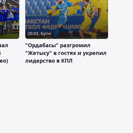
20:03, Бүгін
вал
"Ордабасы" разгромил
й
"Жетысу" в гостях и укрепил
ео)
лидерство в КПЛ