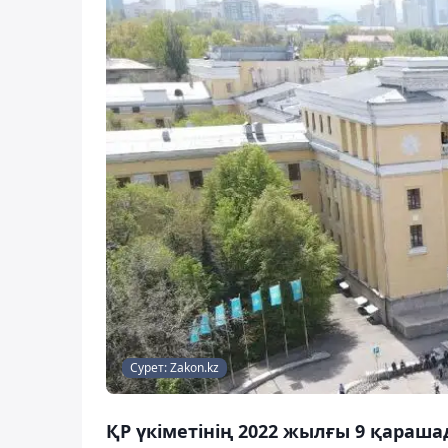
Сурет: Zakon.kz
ҚР үкіметінің 2022 жылғы 9 қараш