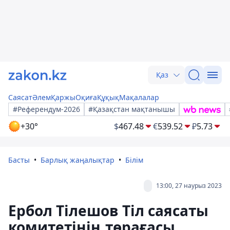
Қаз
Саясат
Әлем
Қаржы
Оқиға
Құқық
Мақалалар
#Референдум-2026
#Қазақстан мақтанышы
+30°
$
467.48
€
539.52
₽
5.73
Басты
Барлық жаңалықтар
Білім
13:00, 27 наурыз 2023
Ербол Тілешов Тіл саясаты
комитетінің төрағасы