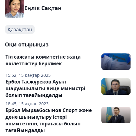
Еңлік Сақтан
Қазақстан
Оқи отырыңыз
Тіл саясаты комитетіне жаңа
өкілеттіктер берілмек
15:52, 15 қаңтар 2025
Ербол Тасжүреков Ауыл
шаруашылығы вице-министрі
болып тағайындалды
18:45, 15 ақпан 2023
Ербол Мырзабосынов Спорт және
дене шынықтыру істері
комитетінің төрағасы болып
тағайындалды