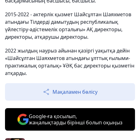
басқармасының басшысы, басшысы.
2015-2022 - актерлік қызмет Шайсұлтан Шаяхметов
атындағы Тілдерді дамытудың республикалық
үйлестіру-әдістемелік орталығы» АҚ директоры,
директоры, атқарушы директоры.
2022 жылдың наурыз айынан қазіргі уақытқа дейін
«Шайсұлтан Шаяхметов атындағы ұлттық ғылыми-
практикалық орталық» ҰӘҚ бас директоры қызметін
атқарды.
Мақаламен бөлісу
Google-ға қосылып,
жаңалықтарды бірінші болып оқыңыз