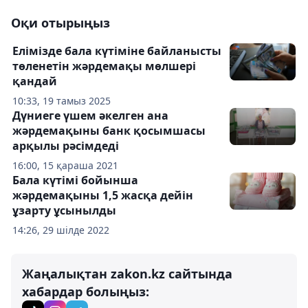
Оқи отырыңыз
Елімізде бала күтіміне байланысты
төленетін жәрдемақы мөлшері
қандай
10:33, 19 тамыз 2025
Дүниеге үшем әкелген ана
жәрдемақыны банк қосымшасы
арқылы рәсімдеді
16:00, 15 қараша 2021
Бала күтімі бойынша
жәрдемақыны 1,5 жасқа дейін
ұзарту ұсынылды
14:26, 29 шілде 2022
Жаңалықтан zakon.kz сайтында
хабардар болыңыз: