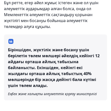
Бұл ретте, егер әйел жұмыс істеген және ол үшін
әлеуметтік аударымдар алған болса, онда ол
Мемлекеттік әлеуметтік сақтандыру қорынан
жүктілігі мен босануы бойынша әлеуметтік
төлемдер алуға құқылы.
Біріншіден, жүктілік және босану үшін
берілетін төлем мөлшері әйелдің кейінгі 12
айдағы орташа айлық табысына
байланысты. Екіншіден, кейінгі екі
жылдағы орташа айлық табыстың 40%
мөлшерінде бір жасқа дейінгі бала күтімі
үшін төлем алады.
Еңбек және халықты әлеуметтік қорғау министрлігі