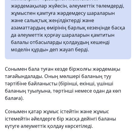
жәрдемақылар жүйесін, әлеуметтік төлемдерді,
жұмыспен қамтуға жәрдемдесу шараларын
және салықтық жеңілдіктерді және
азаматтардың өмірінің барлық кезеңінде басқа
да әлеуметтік қорғау шараларын қамтитын
балалы отбасыларды қолдаудың кешенді
моделін құрды» деп жауап берді.
Сонымен бала туған кезде біржолғы жәрдемақы
тағайындалады. Оның мөлшері баланың туу
тәртібіне байланысты (бірінші, екінші, үшінші
баланың туылуына, төртінші немесе одан да көп
балаға).
Сонымен қатар жұмыс істейтін және жұмыс
істемейтін әйелдерге бір жасқа дейінгі баланы
күтуге әлеуметтік қолдау көрсетіледі.