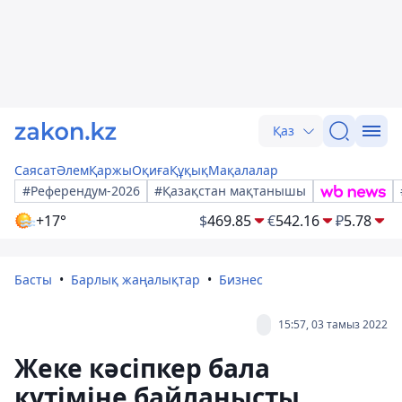
Қаз
Саясат
Әлем
Қаржы
Оқиға
Құқық
Мақалалар
#Референдум-2026
#Қазақстан мақтанышы
+17°
$
469.85
€
542.16
₽
5.78
Басты
Барлық жаңалықтар
Бизнес
15:57, 03 тамыз 2022
Жеке кәсіпкер бала
күтіміне байланысты