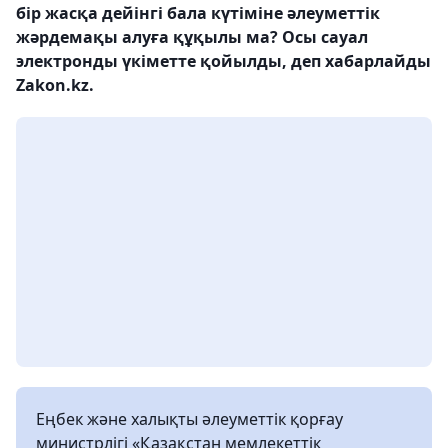
бір жасқа дейінгі бала күтіміне әлеуметтік
жәрдемақы алуға құқылы ма? Осы сауал
электронды үкіметте қойылды, деп хабарлайды
Zakon.kz.
Еңбек және халықты әлеуметтік қорғау
министрлігі «Қазақстан мемлекеттік