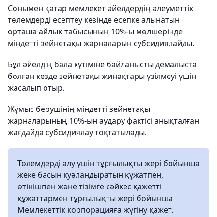
Сонымен қатар мемлекет әйелдердің әлеуметтік
төлемдерді есептеу кезінде есепке алынатын
орташа айлық табысының 10%-ы мөлшерінде
міндетті зейнетақы жарналарын субсидиялайды.
Бұл әйелдің бала күтіміне байланысты демалыста
болған кезде зейнетақы жинақтары үзілмеуі үшін
жасалып отыр.
Жұмыс берушінің міндетті зейнетақы
жарналарының 10%-ын аудару фактісі анықталған
жағдайда субсидиялау тоқтатылады.
Төлемдерді алу үшін тұрғылықты жері бойынша
жеке басын куәландыратын құжатпен,
өтінішпен және тізімге сәйкес қажетті
құжаттармен тұрғылықты жері бойынша
Мемлекеттік корпорацияға жүгіну қажет.