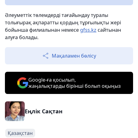
Әлеуметтік төлемдерді тағайындау туралы
толығырақ ақпаратты қордың тұрғылықты жері
бойынша филиалынан немесе
gfss.kz
сайтынан
алуға болады.
Мақаламен бөлісу
Google-ға қосылып,
жаңалықтарды бірінші болып оқыңыз
Еңлік Сақтан
Қазақстан