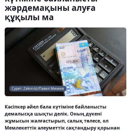
жәрдемақыны алуға
құқылы ма
Сурет: Zakon.kz/Павел Михеев
Кәсіпкер әйел бала күтіміне байланысты
демалысқа шықты делік. Оның дүкені
жұмысын жалғастырып, салық төлесе, ол
Мемлекеттік әлеуметтік сақтандыру қорынан