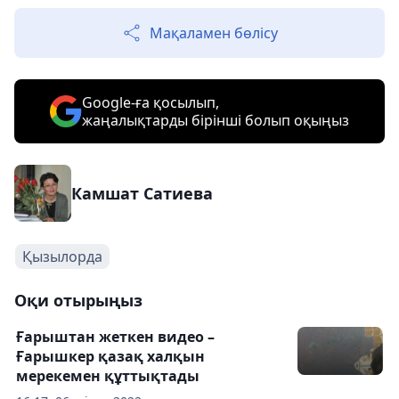
Мақаламен бөлісу
Google-ға қосылып,
жаңалықтарды бірінші болып оқыңыз
Камшат Сатиева
Қызылорда
Оқи отырыңыз
Ғарыштан жеткен видео –
Ғарышкер қазақ халқын
мерекемен құттықтады