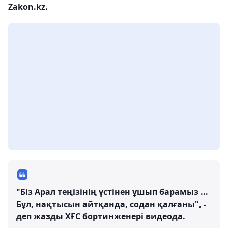
Zakon.kz.
"Біз Арал теңізінің үстінен ұшып барамыз ...
Бұл, нақтысын айтқанда, содан қалғаны", -
деп жазды ХҒС бортинженері видеода.