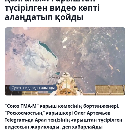
түсірілген видео көпті
алаңдатып қойды
Сурет: видеодан алынды
"Союз ТМА-М" ғарыш кемесінің бортинженері,
"Роскосмостың" ғарышкері Олег Артемьев
Telegram-да Арал теңізінің ғарыштан түсірілген
видеосын жариялады, деп хабарлайды