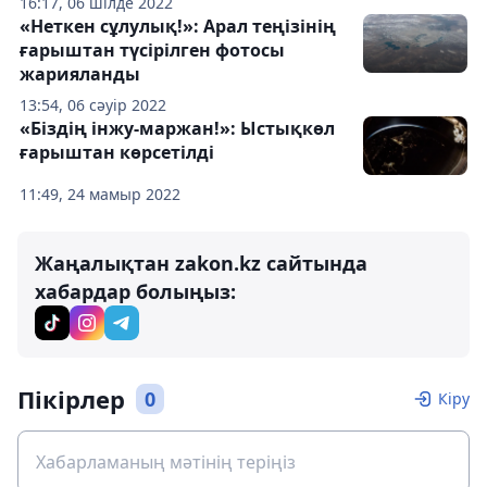
16:17, 06 шілде 2022
«Неткен сұлулық!»: Арал теңізінің
ғарыштан түсірілген фотосы
жарияланды
13:54, 06 сәуір 2022
«Біздің інжу-маржан!»: Ыстықкөл
ғарыштан көрсетілді
11:49, 24 мамыр 2022
Жаңалықтан zakon.kz сайтында
хабардар болыңыз:
Пікірлер
0
Кіру