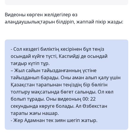
Видеоны көрген желідегілер өз
алаңдаушылықтарын білдіріп, жаппай пікір жазды:
- Сол кездегі биліктің кесірінен бұл теңіз
осындай күйге түсті, Каспийді де осындай
тағдыр күтіп тұр.
– Жыл сайын тайызданғанның үстіне
тайызданып барады. Оны аман алып қалу үшін
Қазақстан тарапынан теңіздің бір бөлігін
толтыру мақсатында бөгет салынды. Ол көл
болып тұрады. Оны видеоның 00: 22
секундында көруге болады. Ал Өзбекстан
тарапы жағы нашар.
- Жер Адамнан тек зиян шегіп жатыр.