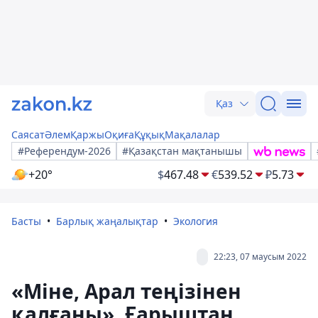
Қаз
Саясат
Әлем
Қаржы
Оқиға
Құқық
Мақалалар
#Референдум-2026
#Қазақстан мақтанышы
+20°
$
467.48
€
539.52
₽
5.73
Басты
Барлық жаңалықтар
Экология
22:23, 07 маусым 2022
«Міне, Арал теңізінен
қалғаны». Ғарыштан